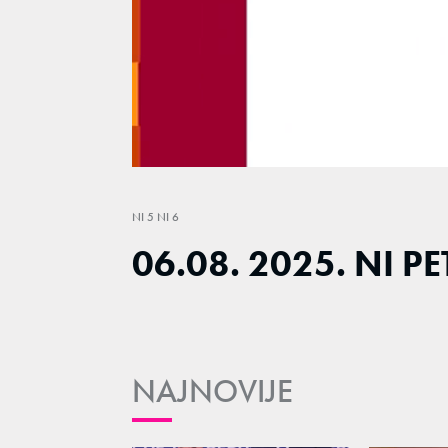
Loaded
:
0.54%
/
Unmute
NI 5 NI 6
06.08. 2025. NI PE
NAJNOVIJE