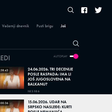
Večernji dnevnik
Pusti brigu
Još
LEDI
AUTOPLAY
24.06.2026. TRI DECENIJE
:58:43
POSLE RASPADA: IMA LI
JOŠ JUGOSLOVENA NA
BALKANU?
NI 5 NI 6
15.06.2026. UDAR NA
:00:36
SRPSKO NASLEĐE: KURTI
POSLE NEMANJIĆA