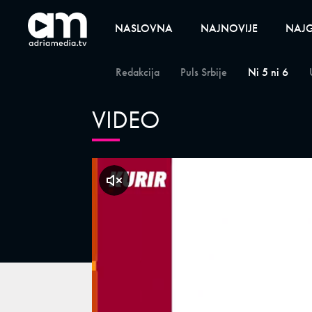
NASLOVNA
NAJNOVIJE
NAJG
Redakcija
Puls Srbije
Ni 5 ni 6
VIDEO
klikni za zvuk