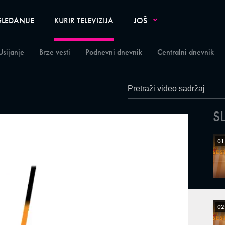
LEDANIJE
KURIR TELEVIZIJA
JOŠ
Usijanje
Brze vesti
Podnevni dnevnik
Centralni dnevnik
S
01
02