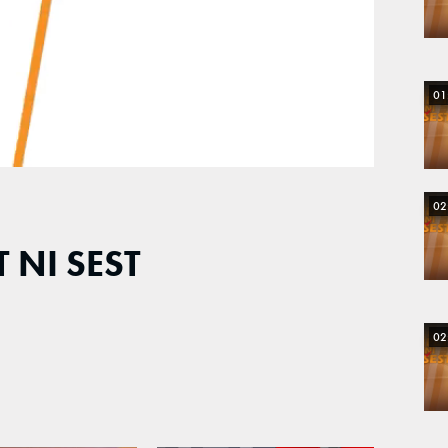
01
02
T NI SEST
02