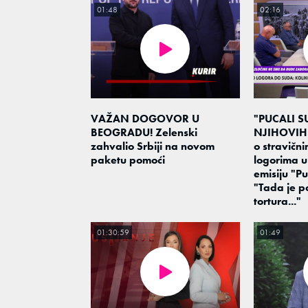
01:48
02:16
VAŽAN DOGOVOR U
"PUCALI S
BEOGRADU! Zelenski
NJIHOVIH 
zahvalio Srbiji na novom
o stravičn
paketu pomoći
logorima u
emisiju "Pu
"Tada je p
tortura..."
01:30:59
01:49