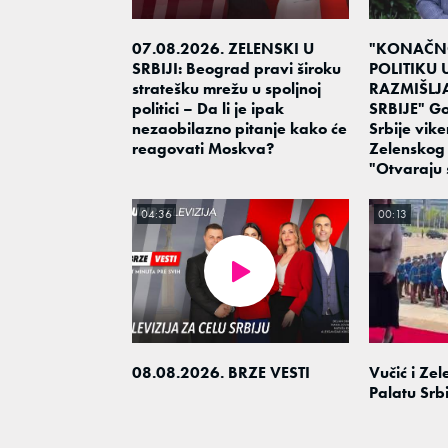
07.08.2026. ZELENSKI U
"KONAČN
SRBIJI: Beograd pravi široku
POLITIKU 
stratešku mrežu u spoljnoj
RAZMIŠLJ
politici – Da li je ipak
SRBIJE" Gos
nezaobilazno pitanje kako će
Srbije vike
reagovati Moskva?
Zelenskog
"Otvaraju 
04:36
00:13
08.08.2026. BRZE VESTI
Vučić i Zel
Palatu Srbi