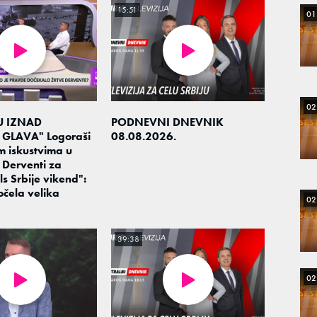
15:51
01
02
U IZNAD
PODNEVNI DNEVNIK
GLAVA" Logoraši
08.08.2026.
im iskustvima u
 Derventi za
ls Srbije vikend":
očela velika
02
39:38
02