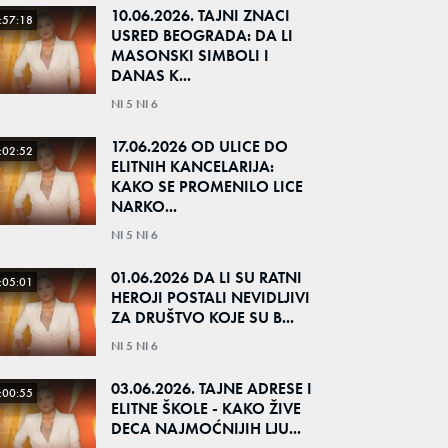
10.06.2026. TAJNI ZNACI
:57:18
USRED BEOGRADA: DA LI
MASONSKI SIMBOLI I
DANAS K...
NI 5 NI 6
17.06.2026 OD ULICE DO
:02:52
ELITNIH KANCELARIJA:
KAKO SE PROMENILO LICE
NARKO...
NI 5 NI 6
01.06.2026 DA LI SU RATNI
:05:01
HEROJI POSTALI NEVIDLJIVI
ZA DRUŠTVO KOJE SU B...
NI 5 NI 6
03.06.2026. TAJNE ADRESE I
:00:55
ELITNE ŠKOLE - KAKO ŽIVE
DECA NAJMOĆNIJIH LJU...