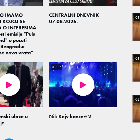
O IMAMO
CENTRALNI DNEVNIK
01
U KOJOJ SE
07.08.2026.
A O INTERESIMA
ti emisije "Puls
nd" o poseti
 Beogradu:
se nova vrata"
01
01:19
02
enski ulaze u
Nik Kejv koncert 2
je