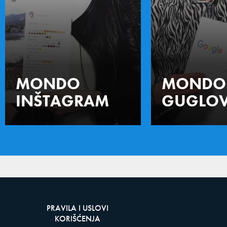
MONDO
MONDO
INŠTAGRAM
GUGLOV
PRAVILA I USLOVI
KORIŠĆENJA