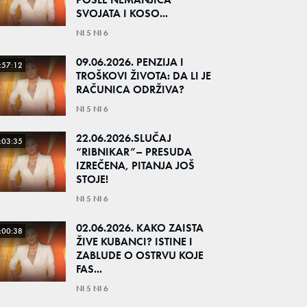
SVOJATA I KOSO...
NI 5 NI 6
09.06.2026. PENZIJA I
:57:12
TROŠKOVI ŽIVOTA: DA LI JE
RAČUNICA ODRŽIVA?
NI 5 NI 6
22.06.2026.SLUČAJ
:03:35
“RIBNIKAR”– PRESUDA
IZREČENA, PITANJA JOŠ
STOJE!
NI 5 NI 6
02.06.2026. KAKO ZAISTA
:00:38
ŽIVE KUBANCI? ISTINE I
ZABLUDE O OSTRVU KOJE
FAS...
NI 5 NI 6