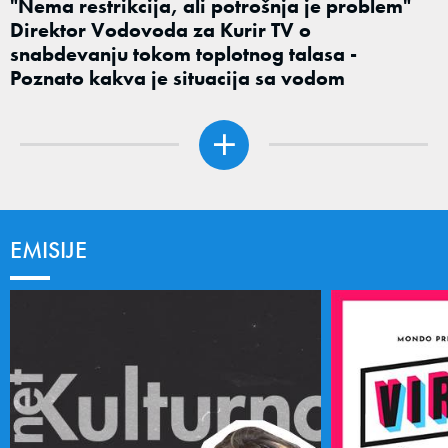
"Nema restrikcija, ali potrošnja je problem"
Direktor Vodovoda za Kurir TV o
snabdevanju tokom toplotnog talasa -
Poznato kakva je situacija sa vodom
EMISIJE