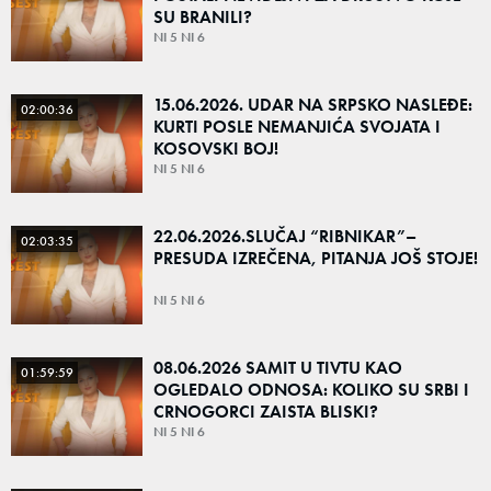
SU BRANILI?
NI 5 NI 6
15.06.2026. UDAR NA SRPSKO NASLEĐE:
02:00:36
KURTI POSLE NEMANJIĆA SVOJATA I
KOSOVSKI BOJ!
NI 5 NI 6
22.06.2026.SLUČAJ “RIBNIKAR”–
02:03:35
PRESUDA IZREČENA, PITANJA JOŠ STOJE!
NI 5 NI 6
08.06.2026 SAMIT U TIVTU KAO
01:59:59
OGLEDALO ODNOSA: KOLIKO SU SRBI I
CRNOGORCI ZAISTA BLISKI?
NI 5 NI 6