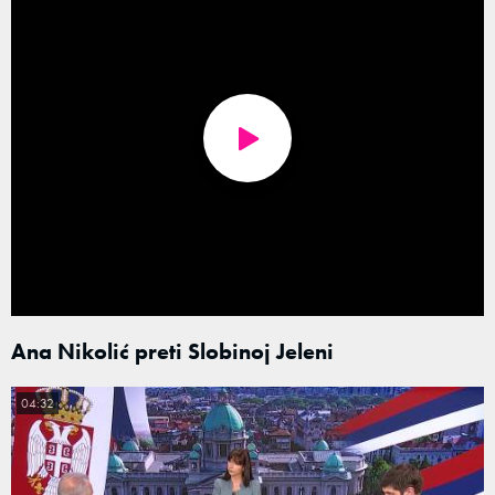
Ana Nikolić preti Slobinoj Jeleni
04:32