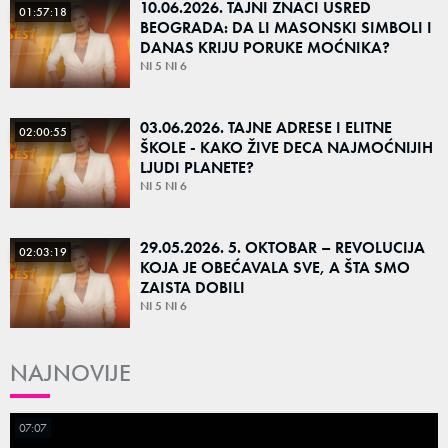
10.06.2026. TAJNI ZNACI USRED
01:57:18
BEOGRADA: DA LI MASONSKI SIMBOLI I
DANAS KRIJU PORUKE MOĆNIKA?
NI 5 NI 6
03.06.2026. TAJNE ADRESE I ELITNE
02:00:55
ŠKOLE - KAKO ŽIVE DECA NAJMOĆNIJIH
LJUDI PLANETE?
NI 5 NI 6
29.05.2026. 5. OKTOBAR – REVOLUCIJA
02:03:19
KOJA JE OBEĆAVALA SVE, A ŠTA SMO
ZAISTA DOBILI
NI 5 NI 6
NAJNOVIJE
07:07