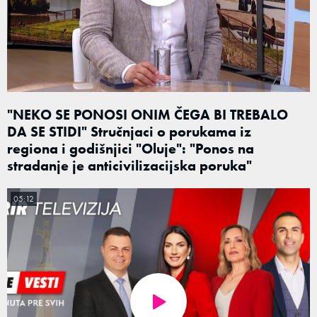
"NEKO SE PONOSI ONIM ČEGA BI TREBALO
DA SE STIDI" Stručnjaci o porukama iz
regiona i godišnjici "Oluje": "Ponos na
stradanje je anticivilizacijska poruka"
05:12