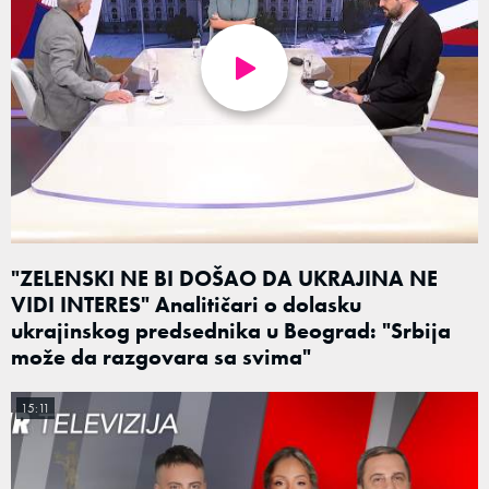
"ZELENSKI NE BI DOŠAO DA UKRAJINA NE
VIDI INTERES" Analitičari o dolasku
ukrajinskog predsednika u Beograd: "Srbija
može da razgovara sa svima"
15:11