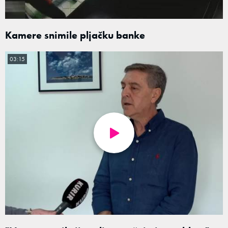
Kamere snimile pljačku banke
03:15