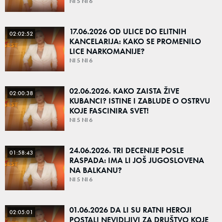
NI 5 NI 6
17.06.2026 OD ULICE DO ELITNIH
02:02:52
KANCELARIJA: KAKO SE PROMENILO
LICE NARKOMANIJE?
NI 5 NI 6
02.06.2026. KAKO ZAISTA ŽIVE
02:00:38
KUBANCI? ISTINE I ZABLUDE O OSTRVU
KOJE FASCINIRA SVET!
NI 5 NI 6
24.06.2026. TRI DECENIJE POSLE
01:58:43
RASPADA: IMA LI JOŠ JUGOSLOVENA
NA BALKANU?
NI 5 NI 6
01.06.2026 DA LI SU RATNI HEROJI
02:05:01
POSTALI NEVIDLJIVI ZA DRUŠTVO KOJE