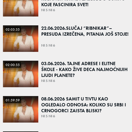
KOJE FASCINIRA SVET!
NI 5 NI 6
22.06.2026.SLUČAJ “RIBNIKAR”–
02:03:35
PRESUDA IZREČENA, PITANJA JOŠ STOJE!
NI 5 NI 6
03.06.2026. TAJNE ADRESE I ELITNE
02:00:55
ŠKOLE - KAKO ŽIVE DECA NAJMOĆNIJIH
LJUDI PLANETE?
NI 5 NI 6
08.06.2026 SAMIT U TIVTU KAO
01:59:59
OGLEDALO ODNOSA: KOLIKO SU SRBI I
CRNOGORCI ZAISTA BLISKI?
NI 5 NI 6