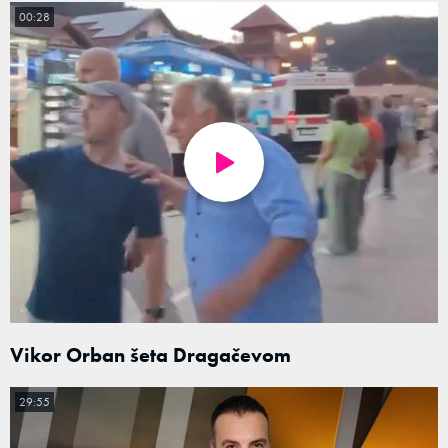
00:28
Vikor Orban šeta Dragačevom
29:55