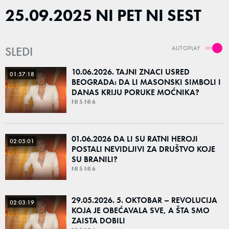
25.09.2025 NI PET NI SEST
SLEDI
AUTOPLAY
10.06.2026. TAJNI ZNACI USRED
01:57:18
BEOGRADA: DA LI MASONSKI SIMBOLI I
DANAS KRIJU PORUKE MOĆNIKA?
NI 5 NI 6
01.06.2026 DA LI SU RATNI HEROJI
02:05:01
POSTALI NEVIDLJIVI ZA DRUŠTVO KOJE
SU BRANILI?
NI 5 NI 6
29.05.2026. 5. OKTOBAR – REVOLUCIJA
02:03:19
KOJA JE OBEĆAVALA SVE, A ŠTA SMO
ZAISTA DOBILI