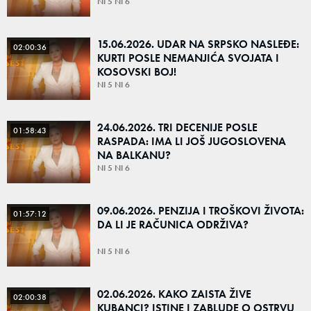
NI 5 NI 6
15.06.2026. UDAR NA SRPSKO NASLEĐE:
02:00:36
KURTI POSLE NEMANJIĆA SVOJATA I
KOSOVSKI BOJ!
NI 5 NI 6
24.06.2026. TRI DECENIJE POSLE
01:58:43
RASPADA: IMA LI JOŠ JUGOSLOVENA
NA BALKANU?
NI 5 NI 6
09.06.2026. PENZIJA I TROŠKOVI ŽIVOTA:
01:57:12
DA LI JE RAČUNICA ODRŽIVA?
NI 5 NI 6
02.06.2026. KAKO ZAISTA ŽIVE
02:00:38
KUBANCI? ISTINE I ZABLUDE O OSTRVU