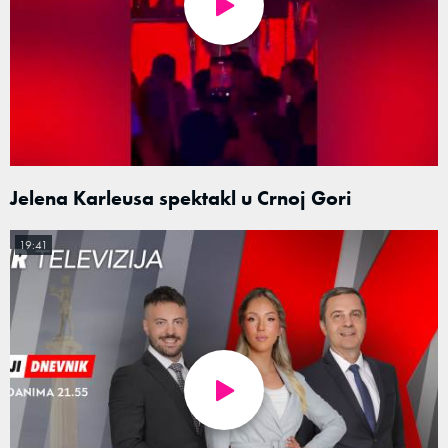
Jelena Karleusa spektakl u Crnoj Gori
19:41