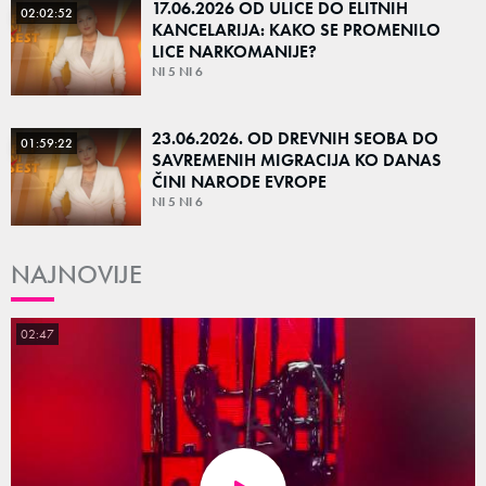
17.06.2026 OD ULICE DO ELITNIH
02:02:52
KANCELARIJA: KAKO SE PROMENILO
LICE NARKOMANIJE?
NI 5 NI 6
23.06.2026. OD DREVNIH SEOBA DO
01:59:22
SAVREMENIH MIGRACIJA KO DANAS
ČINI NARODE EVROPE
NI 5 NI 6
NAJNOVIJE
02:47