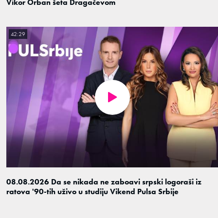
Vikor Orban šeta Dragačevom
42:29
08.08.2026 Da se nikada ne zaboavi srpski logoraši iz
ratova '90-tih uživo u studiju Vikend Pulsa Srbije