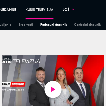
LEDANIJE
KURIR TELEVIZIJA
JOŠ
Usijanje
Brze vesti
Podnevni dnevnik
Centralni dnevnik
19:41