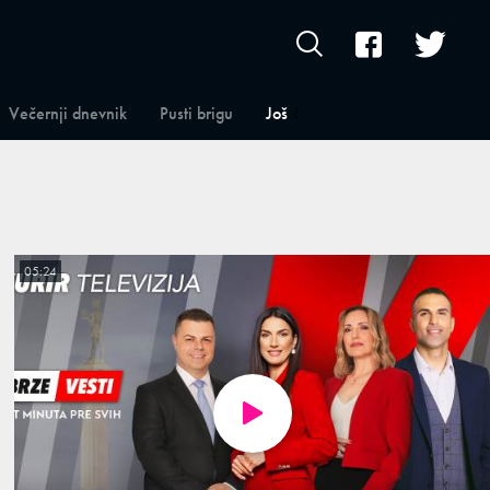
Večernji dnevnik
Pusti brigu
Još
05:24