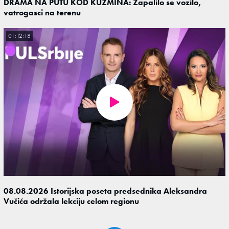
DRAMA NA PUTU KOD KUZMINA: Zapalilo se vozilo,
vatrogasci na terenu
01:12:18
08.08.2026 Istorijska poseta predsednika Aleksandra
Vučića održala lekciju celom regionu