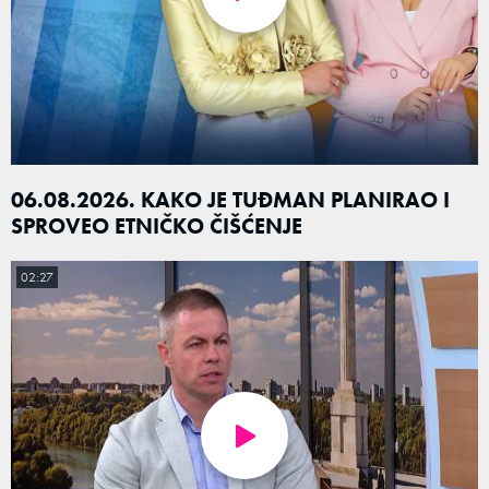
06.08.2026. KAKO JE TUĐMAN PLANIRAO I
SPROVEO ETNIČKO ČIŠĆENJE
02:27