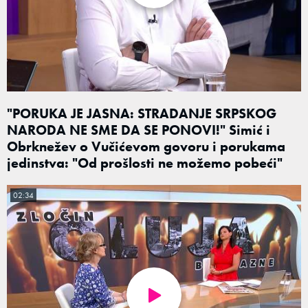
"PORUKA JE JASNA: STRADANJE SRPSKOG
NARODA NE SME DA SE PONOVI!" Simić i
Obrknežev o Vučićevom govoru i porukama
jedinstva: "Od prošlosti ne možemo pobeći"
02:34