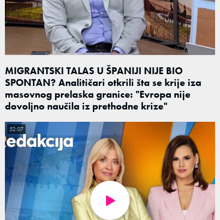
MIGRANTSKI TALAS U ŠPANIJI NIJE BIO
SPONTAN? Analitičari otkrili šta se krije iza
masovnog prelaska granice: "Evropa nije
dovoljno naučila iz prethodne krize"
52:07