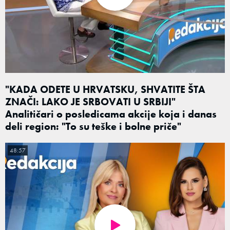
"KADA ODETE U HRVATSKU, SHVATITE ŠTA
ZNAČI: LAKO JE SRBOVATI U SRBIJI"
Analitičari o posledicama akcije koja i danas
deli region: "To su teške i bolne priče"
48:57