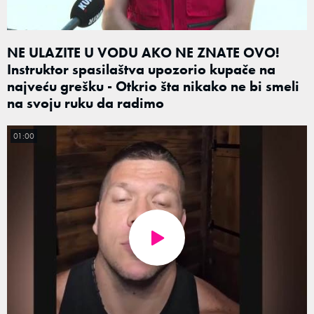
NE ULAZITE U VODU AKO NE ZNATE OVO!
Instruktor spasilaštva upozorio kupače na
najveću grešku - Otkrio šta nikako ne bi smeli
na svoju ruku da radimo
01:00