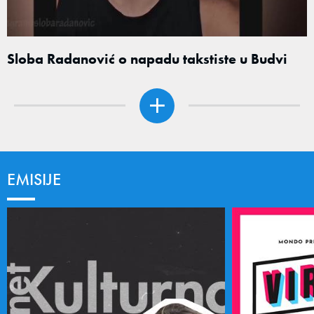
Sloba Radanović o napadu takstiste u Budvi
EMISIJE