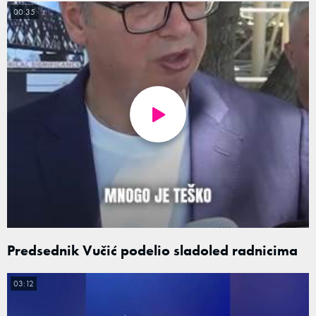
00:35
Predsednik Vučić podelio sladoled radnicima
03:12