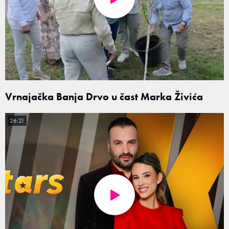
Vrnajačka Banja Drvo u čast Marka Živića
26:21