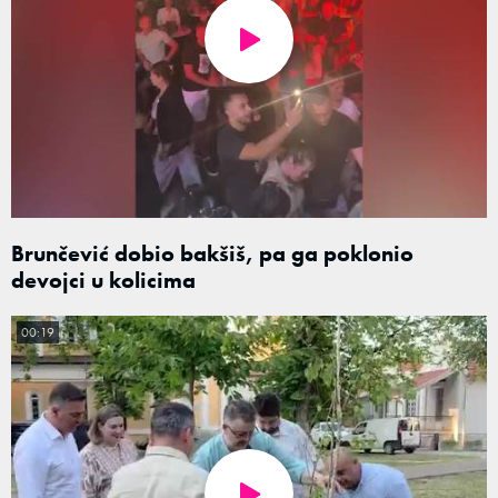
Brunčević dobio bakšiš, pa ga poklonio
devojci u kolicima
00:19