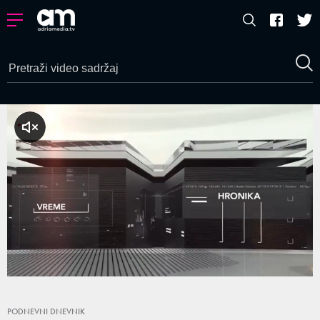
a zvuk
Loaded
:
4.48%
/
Unmute
PODNEVNI DNEVNIK