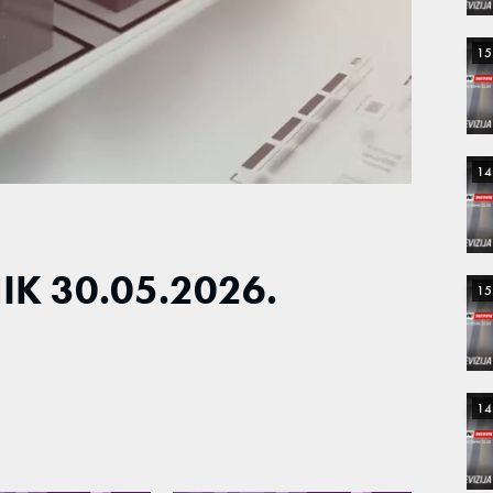
15
14
K 30.05.2026.
15
14