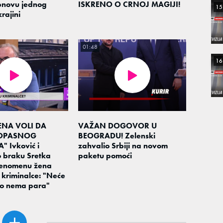
novu jednog
ISKRENO O CRNOJ MAGIJI!
15
rajini
01:48
16
ENA VOLI DA
VAŽAN DOGOVOR U
 OPASNOG
BEOGRADU! Zelenski
 Ivković i
zahvalio Srbiji na novom
 braku Sretka
paketu pomoći
 fenomenu žena
u kriminalce: "Neće
ko nema para"