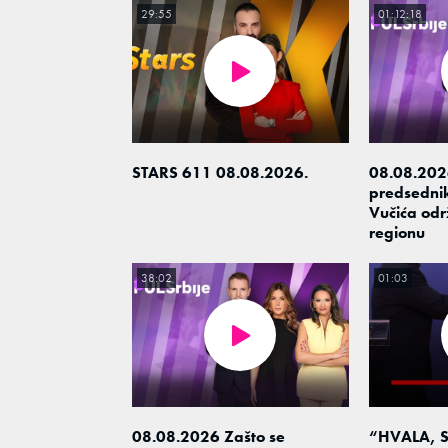
29:55
01:12:18
STARS 611 08.08.2026.
08.08.2026
predsedni
Vučića odr
regionu
38:02
01:03
08.08.2026 Zašto se
“HVALA, S