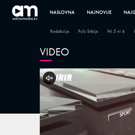
NASLOVNA
NAJNOVIJE
NAJG
Redakcija
Puls Srbije
Ni 5 ni 6
VIDEO
klikni za zvuk