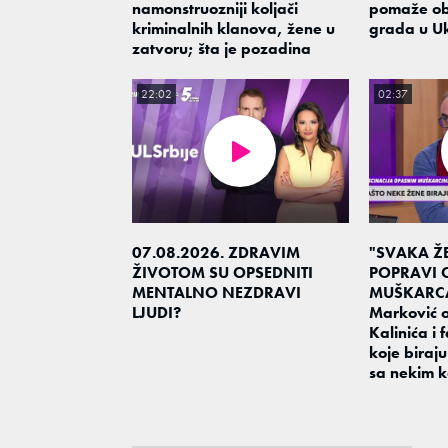
namonstruozniji koljači
pomaže ob
kriminalnih klanova, žene u
grada u Uk
zatvoru; šta je pozadina
22:02
02:37
07.08.2026. ZDRAVIM
"SVAKA Ž
ŽIVOTOM SU OPSEDNITI
POPRAVI
MENTALNO NEZDRAVI
MUŠKARCA"
LJUDI?
Marković o
Kalinića i
koje biraj
sa nekim 