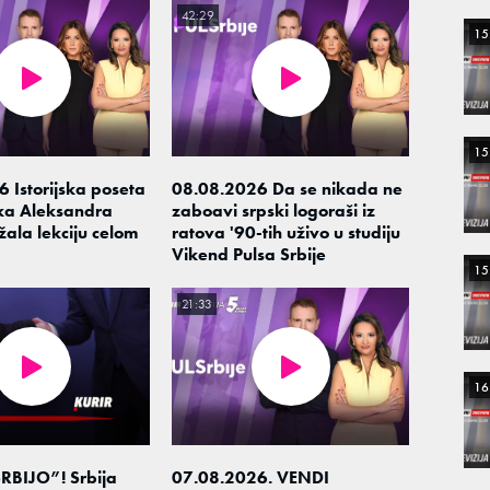
42:29
15
15
 Istorijska poseta
08.08.2026 Da se nikada ne
ka Aleksandra
zaboavi srpski logoraši iz
žala lekciju celom
ratova '90-tih uživo u studiju
Vikend Pulsa Srbije
15
21:33
16
RBIJO”! Srbija
07.08.2026. VENDI