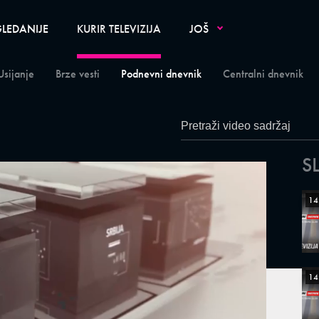
LEDANIJE
KURIR TELEVIZIJA
JOŠ
Usijanje
Brze vesti
Podnevni dnevnik
Centralni dnevnik
S
14
14