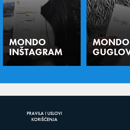
MONDO
MONDO
INŠTAGRAM
GUGLOV
PRAVILA I USLOVI
KORIŠĆENJA