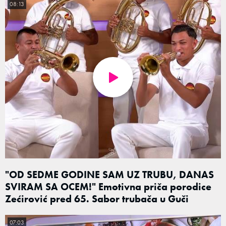
08:13
"OD SEDME GODINE SAM UZ TRUBU, DANAS
SVIRAM SA OCEM!" Emotivna priča porodice
Zećirović pred 65. Sabor trubača u Guči
07:03