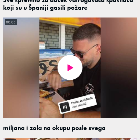
koji su u Španiji gasili požare
00:05
miljana i zola na okupu posle svega