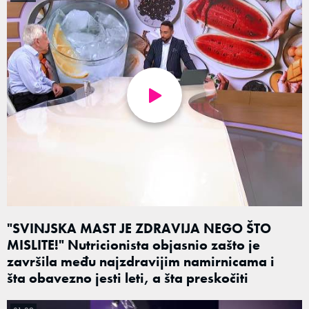
"SVINJSKA MAST JE ZDRAVIJA NEGO ŠTO
MISLITE!" Nutricionista objasnio zašto je
završila među najzdravijim namirnicama i
šta obavezno jesti leti, a šta preskočiti