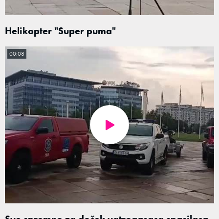
Helikopter "Super puma"
00:08
Sve spremno za doček vatrogasaca spasilaca