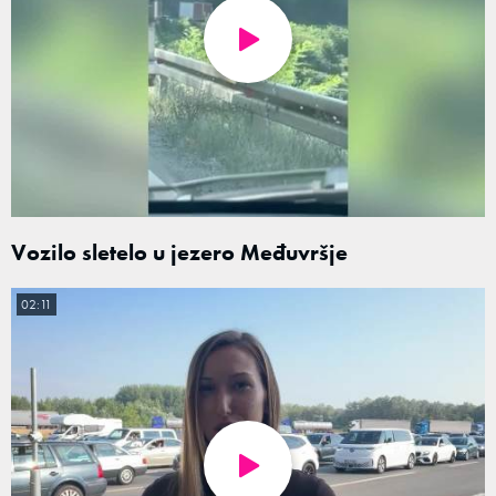
Vozilo sletelo u jezero Međuvršje
02:11