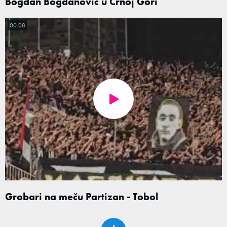
Bogdan Bogdanović u Crnoj Gori
00:08
Grobari na meču Partizan - Tobol