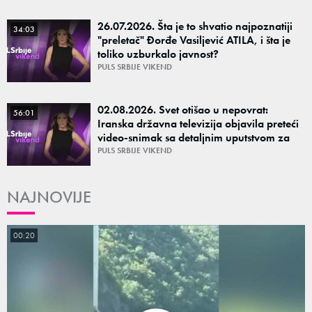
26.07.2026. Šta je to shvatio najpoznatiji
34:03
"preletač" Đorđe Vasiljević ATILA, i šta je
toliko uzburkalo javnost?
PULS SRBIJE VIKEND
02.08.2026. Svet otišao u nepovrat:
56:01
Iranska državna televizija objavila preteći
video-snimak sa detaljnim uputstvom za
ubistvo Melanije i Barona Trampa?
PULS SRBIJE VIKEND
NAJNOVIJE
00:20