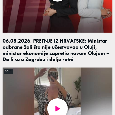
06.08.2026. PRETNJE IZ HRVATSKE: Ministar
odbrane žali što nije učestvovao u Oluji,
ministar ekonomije zapretio novom Olujom –
Da li su u Zagrebu i dalje ratni
00:11