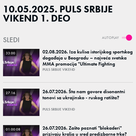
10.05.2025. PULS SRBIJE
VIKEND 1. DEO
SLEDI
AUTOPLAY
02.08.2026. Iza kulisa istorijskog sportskog
33:00
događaja u Beogradu – najveća svetska
MMA promocija "Ultimate Fighting
Championship"
PULS SRBIJE VIKEND
26.07.2026. Šta nam govore disonantni
27:16
tonovi sa ukrajinsko - ruskog ratišta?
PULS SRBIJE VIKEND
26.07.2026. Zašto poznati "blokaderi"
01:00:08
prizivaju kralja u sred predizborne trke?