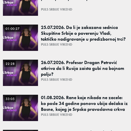
PULS SRBIJE VIKEND
25.07.2026. Da li je zakazana sednica
01:00:27
Skupštine Srbije o poverenju Vladi,
taktičko nadigravanje u predizbornoj trci?
PULS SRBIJE VIKEND
26.07.2026. Profesor Dragan Petrović
22:28
otkriva da li Rusija zaista gubi na bojnom
polju?
PULS SRBIJE VIKEND
01.08.2026. Rane koje nikada ne zacele:
33:05
ko posle 34 godine ponovo ubija dečaka iz
Bosne, kojeg je Srpska pravoslavna crkva
proglasila svetim novomučenikom?
PULS SRBIJE VIKEND