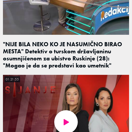
"NIJE BILA NEKO KO JE NASUMIČNO BIRAO
MESTA" Detektiv o turskom državljaninu
osumnjičenom za ubistvo Ruskinje (28):
"Mogao je da se predstavi kao umetnik"
01:21:55