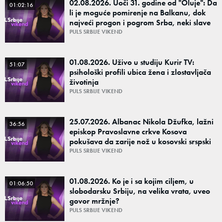
02.08.2026. Uoči 31. godine od "Oluje": Da
01:02:16
li je moguće pomirenje na Balkanu, dok
najveći progon i pogrom Srba, neki slave
kao praznik i nacionalni ponos?
PULS SRBIJE VIKEND
01.08.2026. Uživo u studiju Kurir TV:
51:07
psihološki profili ubica žena i zlostavljača
životinja
PULS SRBIJE VIKEND
25.07.2026. Albanac Nikola Džufka, lažni
36:56
episkop Pravoslavne crkve Kosova
pokušava da zarije nož u kosovski srspski
identitet, ko će ga zaustaviti?
PULS SRBIJE VIKEND
01.08.2026. Ko je i sa kojim ciljem, u
01:06:50
slobodarsku Srbiju, na velika vrata, uveo
govor mržnje?
PULS SRBIJE VIKEND