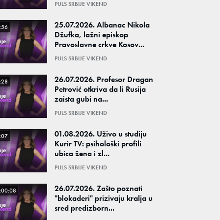
PULS SRBIJE VIKEND
25.07.2026. Albanac Nikola
:56
Džufka, lažni episkop
Pravoslavne crkve Kosov...
PULS SRBIJE VIKEND
26.07.2026. Profesor Dragan
:28
Petrović otkriva da li Rusija
zaista gubi na...
PULS SRBIJE VIKEND
01.08.2026. Uživo u studiju
:07
Kurir TV: psihološki profili
ubica žena i zl...
PULS SRBIJE VIKEND
26.07.2026. Zašto poznati
:00:08
"blokaderi" prizivaju kralja u
sred predizborn...