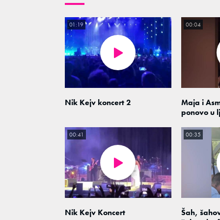
01:19
00:04
Nik Kejv koncert 2
Maja i As
ponovo u l
00:41
00:35
Nik Kejv Koncert
Šah, šahov