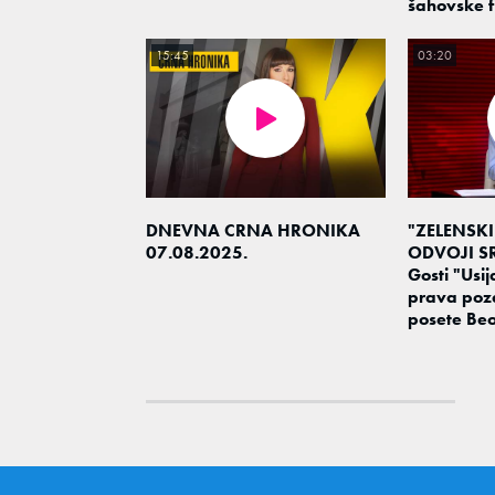
šahovske f
15:45
03:20
DNEVNA CRNA HRONIKA
"ZELENSKI
07.08.2025.
ODVOJI SR
Gosti "Usija
prava poz
posete Be