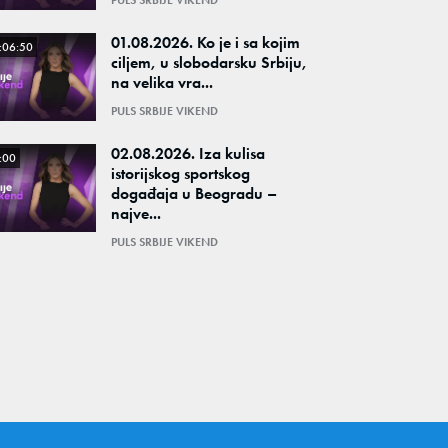
PULS SRBIJE VIKEND
01.08.2026. Ko je i sa kojim
:06:50
ciljem, u slobodarsku Srbiju,
na velika vra...
PULS SRBIJE VIKEND
02.08.2026. Iza kulisa
:00
istorijskog sportskog
događaja u Beogradu –
najve...
PULS SRBIJE VIKEND