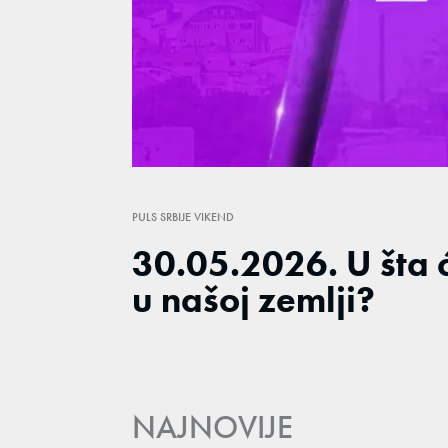
Loaded
:
1.38%
/
Unmute
PULS SRBIJE VIKEND
30.05.2026. U šta ć
u našoj zemlji?
NAJNOVIJE