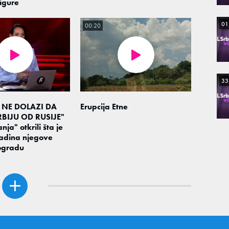
igure
01
00:20
33
 NE DOLAZI DA
Erupcija Etne
BIJU OD RUSIJE"
nja" otkrili šta je
adina njegove
ogradu