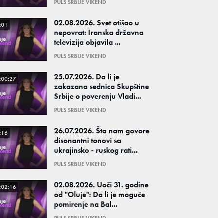
PULS SRBIJE VIKEND
02.08.2026. Svet otišao u
:01
nepovrat: Iranska državna
televizija objavila ...
PULS SRBIJE VIKEND
25.07.2026. Da li je
:00:27
zakazana sednica Skupštine
Srbije o poverenju Vladi...
PULS SRBIJE VIKEND
26.07.2026. Šta nam govore
:16
disonantni tonovi sa
ukrajinsko - ruskog rati...
PULS SRBIJE VIKEND
02.08.2026. Uoči 31. godine
:02:16
od "Oluje": Da li je moguće
pomirenje na Bal...