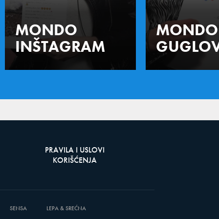
MONDO
MONDO
INŠTAGRAM
GUGLOV
PRAVILA I USLOVI
KORIŠĆENJA
SENSA
LEPA & SREĆNA