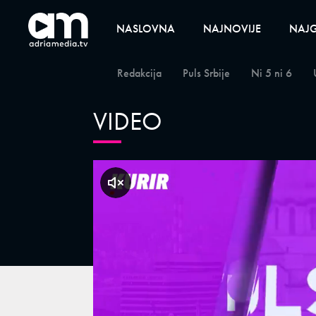
NASLOVNA
NAJNOVIJE
NAJG
Redakcija
Puls Srbije
Ni 5 ni 6
VIDEO
klikni za zvuk