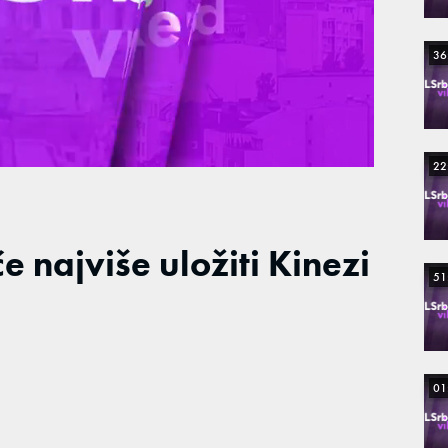
36
22
e najviše uložiti Kinezi
51
01