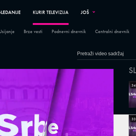
LEDANIJE
KURIR TELEVIZIJA
JOŠ
Usijanje
Brze vesti
Podnevni dnevnik
Centralni dnevnik
S
34
33