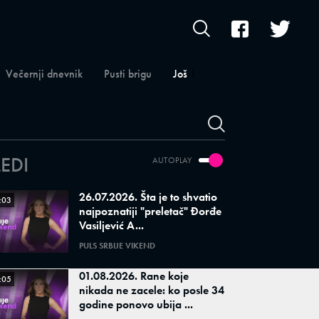
Večernji dnevnik
Pusti brigu
Još
LEDI
AUTOPLAY
26.07.2026. Šta je to shvatio
:03
najpoznatiji "preletač" Đorđe
Vasiljević A...
PULS SRBIJE VIKEND
01.08.2026. Rane koje
:05
nikada ne zacele: ko posle 34
godine ponovo ubija ...