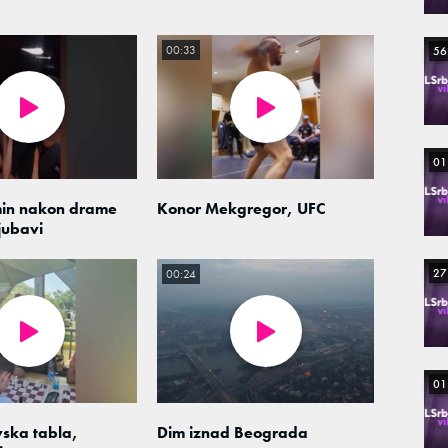
00:33
56
01
min nakon drame
Konor Mekgregor, UFC
jubavi
27
00:24
01
ska tabla,
Dim iznad Beograda