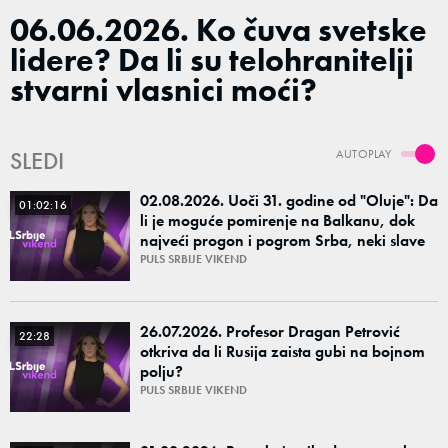
06.06.2026. Ko čuva svetske
lidere? Da li su telohranitelji
stvarni vlasnici moći?
SLEDI
AUTOPLAY
02.08.2026. Uoči 31. godine od "Oluje": Da
01:02:16
li je moguće pomirenje na Balkanu, dok
najveći progon i pogrom Srba, neki slave
kao praznik i nacionalni ponos?
PULS SRBIJE VIKEND
26.07.2026. Profesor Dragan Petrović
22:28
otkriva da li Rusija zaista gubi na bojnom
polju?
PULS SRBIJE VIKEND