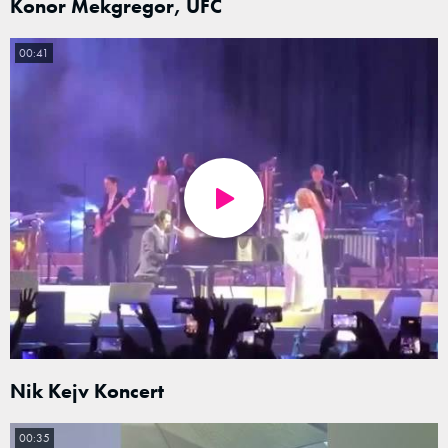
Konor Mekgregor, UFC
00:41
Nik Kejv Koncert
00:35