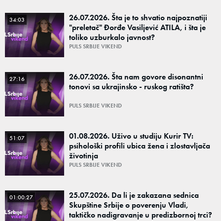
26.07.2026. Šta je to shvatio najpoznatiji
34:03
"preletač" Đorđe Vasiljević ATILA, i šta je
toliko uzburkalo javnost?
PULS SRBIJE VIKEND
26.07.2026. Šta nam govore disonantni
27:16
tonovi sa ukrajinsko - ruskog ratišta?
PULS SRBIJE VIKEND
01.08.2026. Uživo u studiju Kurir TV:
51:07
psihološki profili ubica žena i zlostavljača
životinja
PULS SRBIJE VIKEND
25.07.2026. Da li je zakazana sednica
01:00:27
Skupštine Srbije o poverenju Vladi,
taktičko nadigravanje u predizbornoj trci?