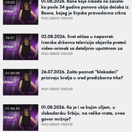
01.08.2026. Rane koje nikada ne zacele:
33:05
ko posle 34 godine ponovo ubija dečaka iz
Bosne, kojeg je Srpska pravoslavna crkva
proglasila svetim novomučenikom?
PULS SRBIJE VIKEND
02.08.2026. Svet otišao u nepovrat:
56:01
Iranska državna televizija objavila preteći
video-snimak sa detaljnim uputstvom za
ubistvo Melanije i Barona Trampa?
PULS SRBIJE VIKEND
26.07.2026. Zašto poznati "blokaderi"
01:00:08
prizivaju kralja u sred predizborne trke?
PULS SRBIJE VIKEND
01.08.2026. Ko je i sa kojim ciljem, u
01:06:50
slobodarsku Srbiju, na velika vrata, uveo
govor mržnje?
PULS SRBIJE VIKEND