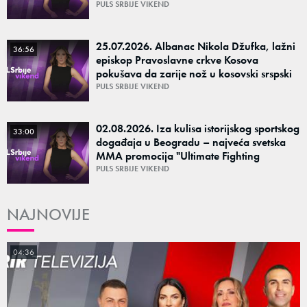
PULS SRBIJE VIKEND
25.07.2026. Albanac Nikola Džufka, lažni
36:56
episkop Pravoslavne crkve Kosova
pokušava da zarije nož u kosovski srspski
identitet, ko će ga zaustaviti?
PULS SRBIJE VIKEND
02.08.2026. Iza kulisa istorijskog sportskog
33:00
događaja u Beogradu – najveća svetska
MMA promocija "Ultimate Fighting
Championship"
PULS SRBIJE VIKEND
NAJNOVIJE
04:36