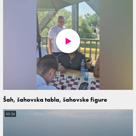
Šah, šahovska tabla, šahovske figure
00:24