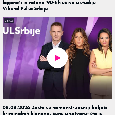
logoraši iz ratova '90-tih uživo u studiju
Vikend Pulsa Srbije
38:02
08.08.2026 Zašto se namonstruozniji koljači
kriminalnih klanova, žene u zatvoru; šta je