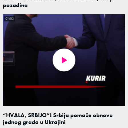
pozadina
01:03
“HVALA, SRBIJO”! Srbija pomaže obnovu
jednog grada u Ukrajini