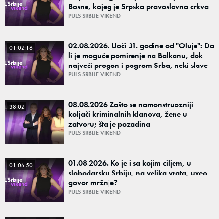
Bosne, kojeg je Srpska pravoslavna crkva
proglasila svetim novomučenikom?
PULS SRBIJE VIKEND
02.08.2026. Uoči 31. godine od "Oluje": Da
01:02:16
li je moguće pomirenje na Balkanu, dok
najveći progon i pogrom Srba, neki slave
kao praznik i nacionalni ponos?
PULS SRBIJE VIKEND
08.08.2026 Zašto se namonstruozniji
38:02
koljači kriminalnih klanova, žene u
zatvoru; šta je pozadina
PULS SRBIJE VIKEND
01.08.2026. Ko je i sa kojim ciljem, u
01:06:50
slobodarsku Srbiju, na velika vrata, uveo
govor mržnje?
PULS SRBIJE VIKEND