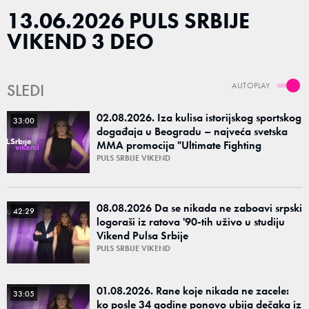
13.06.2026 PULS SRBIJE
VIKEND 3 DEO
SLEDI
AUTOPLAY
02.08.2026. Iza kulisa istorijskog sportskog
33:00
događaja u Beogradu – najveća svetska
MMA promocija "Ultimate Fighting
Championship"
PULS SRBIJE VIKEND
08.08.2026 Da se nikada ne zaboavi srpski
42:29
logoraši iz ratova '90-tih uživo u studiju
Vikend Pulsa Srbije
PULS SRBIJE VIKEND
01.08.2026. Rane koje nikada ne zacele:
33:05
ko posle 34 godine ponovo ubija dečaka iz