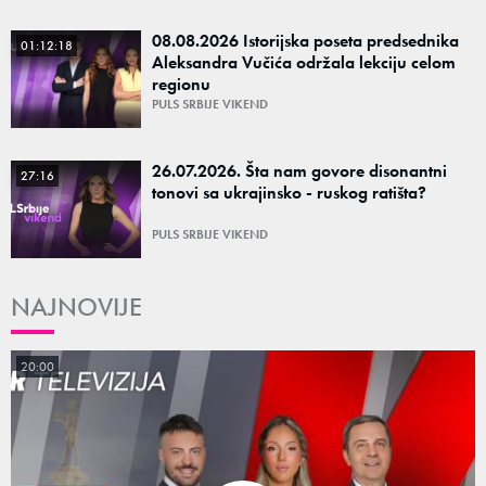
08.08.2026 Istorijska poseta predsednika
01:12:18
Aleksandra Vučića održala lekciju celom
regionu
PULS SRBIJE VIKEND
26.07.2026. Šta nam govore disonantni
27:16
tonovi sa ukrajinsko - ruskog ratišta?
PULS SRBIJE VIKEND
NAJNOVIJE
20:00