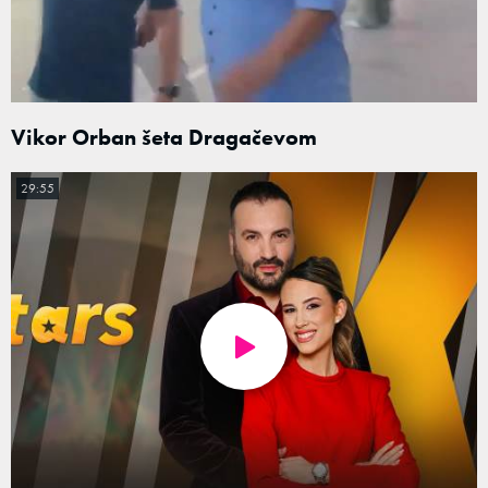
Vikor Orban šeta Dragačevom
29:55