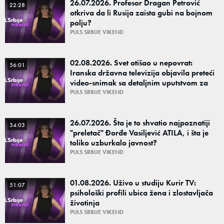
26.07.2026. Profesor Dragan Petrović
22:28
otkriva da li Rusija zaista gubi na bojnom
polju?
PULS SRBIJE VIKEND
02.08.2026. Svet otišao u nepovrat:
56:01
Iranska državna televizija objavila preteći
video-snimak sa detaljnim uputstvom za
ubistvo Melanije i Barona Trampa?
PULS SRBIJE VIKEND
26.07.2026. Šta je to shvatio najpoznatiji
34:03
"preletač" Đorđe Vasiljević ATILA, i šta je
toliko uzburkalo javnost?
PULS SRBIJE VIKEND
01.08.2026. Uživo u studiju Kurir TV:
51:07
psihološki profili ubica žena i zlostavljača
životinja
PULS SRBIJE VIKEND