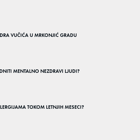
NDRA VUČIĆA U MRKONJIĆ GRADU
DNITI MENTALNO NEZDRAVI LJUDI?
ALERGIJAMA TOKOM LETNJIH MESECI?