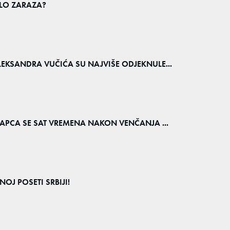
EGLO ZARAZA?
LEKSANDRA VUČIĆA SU NAJVIŠE ODJEKNULE...
 ŠAPCA SE SAT VREMENA NAKON VENČANJA ...
NOJ POSETI SRBIJI!