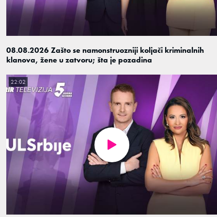
08.08.2026 Zašto se namonstruozniji koljači kriminalnih
klanova, žene u zatvoru; šta je pozadina
22:02