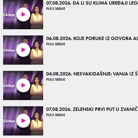
07.08.2026. DA LI SU KLIMA UREĐAJI L
PULS SRBIJE
29:06
06.08.2026. KOJE PORUKE IZ GOVORA A
PULS SRBIJE
35:27
04.08.2026. NESVAKIDAŠNJE: VANJA IZ
PULS SRBIJE
15:38
07.08.2026. ZELENSKI PRVI PUT U ZVANIČ
PULS SRBIJE
25:38