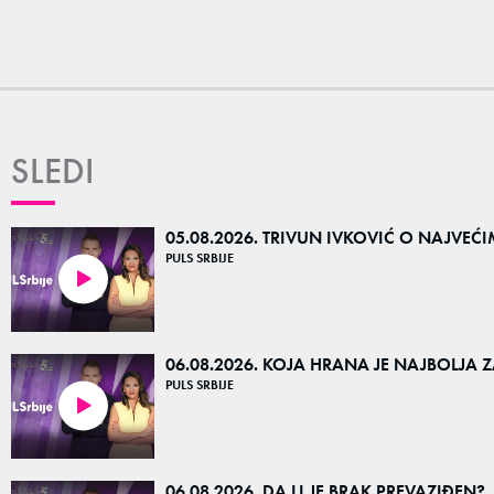
SLEDI
05.08.2026. TRIVUN IVKOVIĆ O NAJVE
PULS SRBIJE
38:30
06.08.2026. KOJA HRANA JE NAJBOLJA Z
PULS SRBIJE
26:28
06.08.2026. DA LI JE BRAK PREVAZIĐEN?