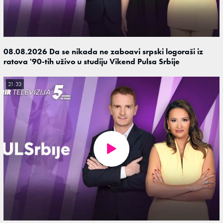
08.08.2026 Da se nikada ne zaboavi srpski logoraši iz
ratova '90-tih uživo u studiju Vikend Pulsa Srbije
21:33