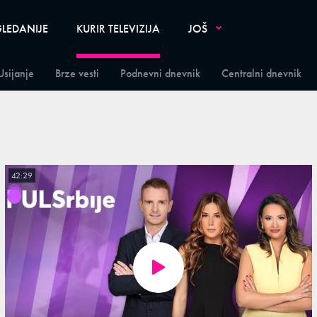
LEDANIJE
KURIR TELEVIZIJA
JOŠ
Usijanje
Brze vesti
Podnevni dnevnik
Centralni dnevnik
42:29