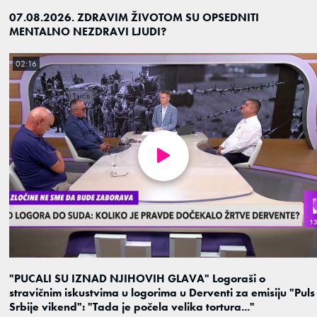
07.08.2026. ZDRAVIM ŽIVOTOM SU OPSEDNITI
MENTALNO NEZDRAVI LJUDI?
02:16
"PUCALI SU IZNAD NJIHOVIH GLAVA" Logoraši o
stravičnim iskustvima u logorima u Derventi za emisiju "Puls
Srbije vikend": "Tada je počela velika tortura..."