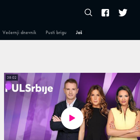
Večernji dnevnik
Pusti brigu
Još
38:02