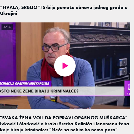
“HVALA, SRBIJO”! Srbija pomaže obnovu jednog grada u
Ukrajini
02:37
"SVAKA ŽENA VOLI DA POPRAVI OPASNOG MUŠKARCA"
Ivković i Marković o braku Sretka Kalinića i fenomenu žena
koje biraju kriminalce: "Neće sa nekim ko nema para"