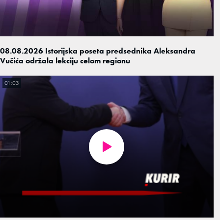
08.08.2026 Istorijska poseta predsednika Aleksandra
Vučića održala lekciju celom regionu
01:03