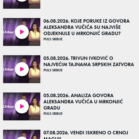
06.08.2026. KOJE PORUKE IZ GOVORA
ALEKSANDRA VUČIĆA SU NAJVIŠE
ODJEKNULE U MRKONJIĆ GRADU?
35:27
PULS SRBIJE
05.08.2026. TRIVUN IVKOVIĆ O
NAJVEĆIM TAJNAMA SRPSKIH ZATVORA
PULS SRBIJE
38:30
05.08.2026. ANALIZA GOVORA
ALEKSANDRA VUČIĆA U MRKONJIĆ
GRADU
37:04
PULS SRBIJE
07.08.2026. VENDI ISKRENO O CRNOJ
MAGIJI!