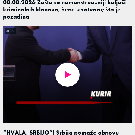
08.08.2026 Zašto se namonstruozniji koljači
kriminalnih klanova, žene u zatvoru; šta je
pozadina
01:03
“HVALA, SRBIJO”! Srbija pomaže obnovu