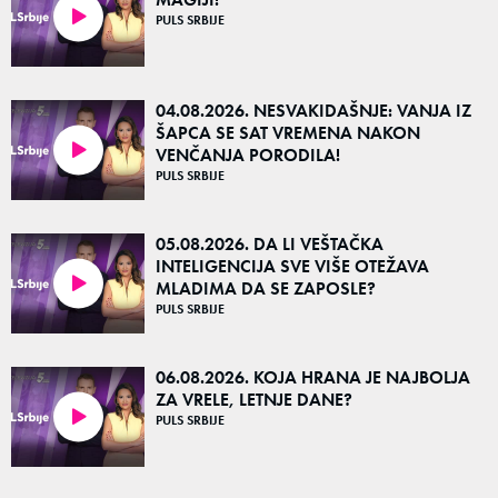
PULS SRBIJE
21:33
04.08.2026. NESVAKIDAŠNJE: VANJA IZ
ŠAPCA SE SAT VREMENA NAKON
VENČANJA PORODILA!
15:38
PULS SRBIJE
05.08.2026. DA LI VEŠTAČKA
INTELIGENCIJA SVE VIŠE OTEŽAVA
MLADIMA DA SE ZAPOSLE?
23:54
PULS SRBIJE
06.08.2026. KOJA HRANA JE NAJBOLJA
ZA VRELE, LETNJE DANE?
PULS SRBIJE
26:28