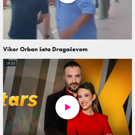
Vikor Orban šeta Dragačevom
29:55