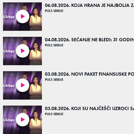
06.08.2026. KOJA HRANA JE NAJBOLJA Z
PULS SRBIJE
26:28
04.08.2026. SEĆANJE NE BLEDI: 31 GOD
PULS SRBIJE
55:07
03.08.2026. NOVI PAKET FINANSIJSKE 
PULS SRBIJE
35:56
03.08.2026. KOJI SU NAJČEŠČI UZROCI
PULS SRBIJE
46:48