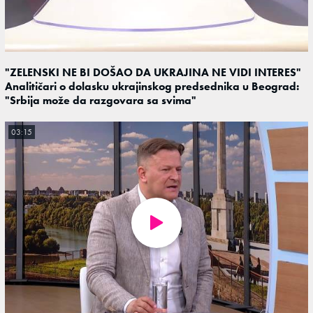
"ZELENSKI NE BI DOŠAO DA UKRAJINA NE VIDI INTERES"
Analitičari o dolasku ukrajinskog predsednika u Beograd:
"Srbija može da razgovara sa svima"
03:15