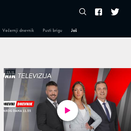
Večernji dnevnik
Pusti brigu
Još
15:11