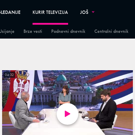
LEDANIJE
KURIR TELEVIZIJA
JOŠ
Usijanje
Brze vesti
Podnevni dnevnik
Centralni dnevnik
04:32