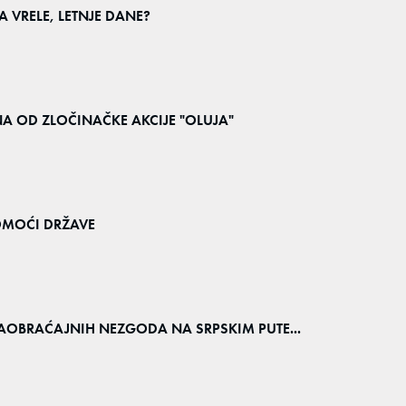
A VRELE, LETNJE DANE?
INA OD ZLOČINAČKE AKCIJE "OLUJA"
POMOĆI DRŽAVE
 SAOBRAĆAJNIH NEZGODA NA SRPSKIM PUTE...