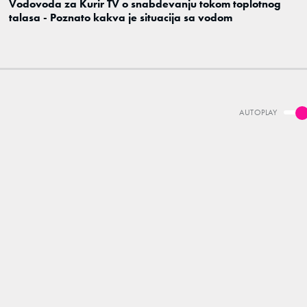
Vodovoda za Kurir TV o snabdevanju tokom toplotnog
talasa - Poznato kakva je situacija sa vodom
AUTOPLAY