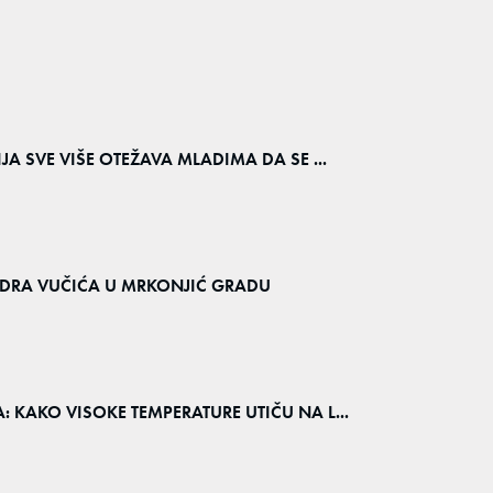
IJA SVE VIŠE OTEŽAVA MLADIMA DA SE ...
NDRA VUČIĆA U MRKONJIĆ GRADU
: KAKO VISOKE TEMPERATURE UTIČU NA L...