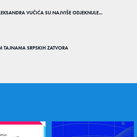
LEKSANDRA VUČIĆA SU NAJVIŠE ODJEKNULE...
ĆIM TAJNAMA SRPSKIH ZATVORA