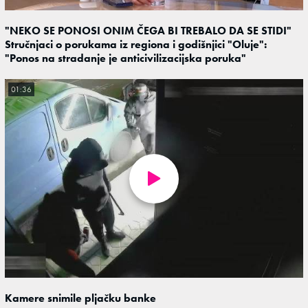
"NEKO SE PONOSI ONIM ČEGA BI TREBALO DA SE STIDI"
Stručnjaci o porukama iz regiona i godišnjici "Oluje":
"Ponos na stradanje je anticivilizacijska poruka"
01:36
Kamere snimile pljačku banke