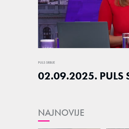
Loaded
:
3.07%
/
Unmute
PULS SRBIJE
02.09.2025. PULS 
NAJNOVIJE