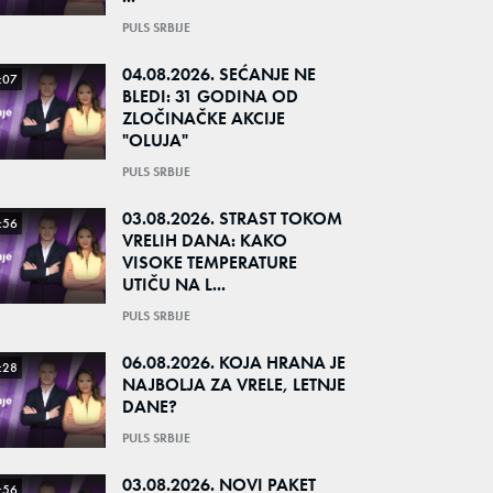
PULS SRBIJE
04.08.2026. SEĆANJE NE
:07
BLEDI: 31 GODINA OD
ZLOČINAČKE AKCIJE
"OLUJA"
PULS SRBIJE
03.08.2026. STRAST TOKOM
:56
VRELIH DANA: KAKO
VISOKE TEMPERATURE
UTIČU NA L...
PULS SRBIJE
06.08.2026. KOJA HRANA JE
:28
NAJBOLJA ZA VRELE, LETNJE
DANE?
PULS SRBIJE
03.08.2026. NOVI PAKET
:56