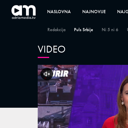
NASLOVNA
NAJNOVIJE
NAJG
Redakcija
Puls Srbije
Ni 5 ni 6
VIDEO
klikni za zvuk