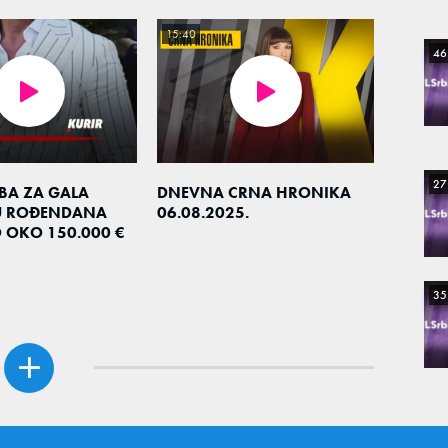
15:40
46
27
EBA ZA GALA
DNEVNA CRNA HRONIKA
U ROĐENDANA
06.08.2025.
O OKO 150.000 €
35