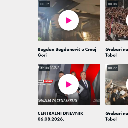
00:19
00:08
Bogdan Bogdanović u Crnoj
Grobari na
Gori
Tobol
42:00
00:22
CENTRALNI DNEVNIK
Grobari na
06.08.2026.
Tobol