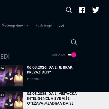
Večernji dnevnik
Pusti brigu
Još
LEDI
AUTOPLAY
06.08.2026. DA LI JE BRAK
:16
PREVAZIĐEN?
PULS SRBIJE
05.08.2026. DA LI VEŠTAČKA
:54
INTELIGENCIJA SVE VIŠE
OTEŽAVA MLADIMA DA SE
...