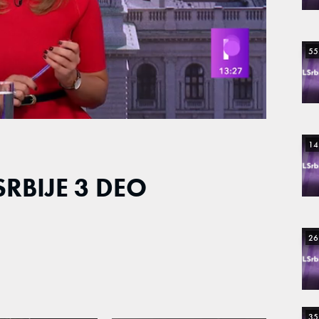
55
14
SRBIJE 3 DEO
26
35