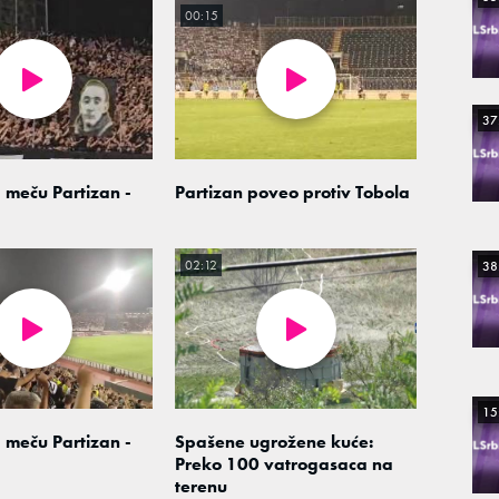
00:15
37
 meču Partizan -
Partizan poveo protiv Tobola
02:12
38
15
 meču Partizan -
Spašene ugrožene kuće:
Preko 100 vatrogasaca na
terenu