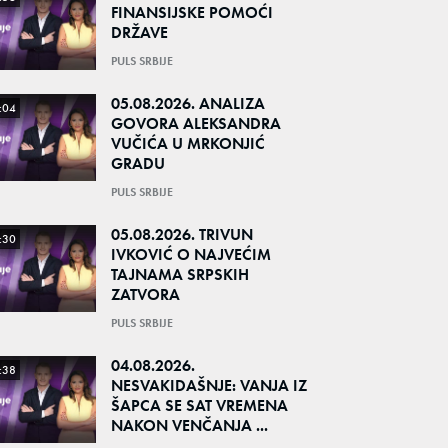
FINANSIJSKE POMOĆI
DRŽAVE
PULS SRBIJE
05.08.2026. ANALIZA
:04
GOVORA ALEKSANDRA
VUČIĆA U MRKONJIĆ
GRADU
PULS SRBIJE
05.08.2026. TRIVUN
:30
IVKOVIĆ O NAJVEĆIM
TAJNAMA SRPSKIH
ZATVORA
PULS SRBIJE
04.08.2026.
:38
NESVAKIDAŠNJE: VANJA IZ
ŠAPCA SE SAT VREMENA
NAKON VENČANJA ...