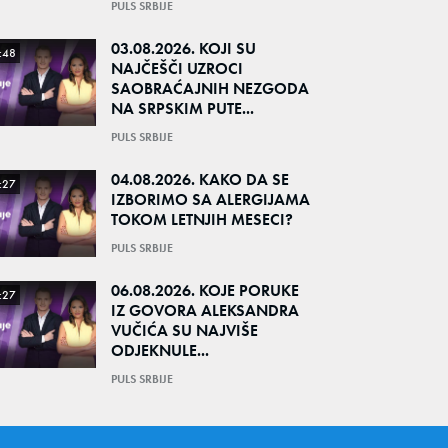
PULS SRBIJE
03.08.2026. KOJI SU
:48
NAJČEŠČI UZROCI
SAOBRAĆAJNIH NEZGODA
NA SRPSKIM PUTE...
PULS SRBIJE
04.08.2026. KAKO DA SE
:27
IZBORIMO SA ALERGIJAMA
TOKOM LETNJIH MESECI?
PULS SRBIJE
06.08.2026. KOJE PORUKE
:27
IZ GOVORA ALEKSANDRA
VUČIĆA SU NAJVIŠE
ODJEKNULE...
PULS SRBIJE