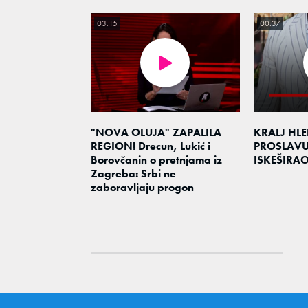
03:15
00:37
"NOVA OLUJA" ZAPALILA
KRALJ HL
REGION! Drecun, Lukić i
PROSLAV
Borovčanin o pretnjama iz
ISKEŠIRA
Zagreba: Srbi ne
zaboravljaju progon