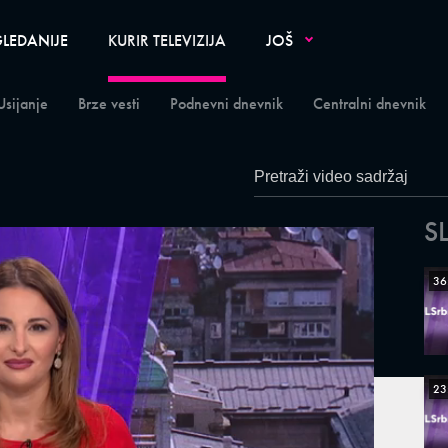
LEDANIJE
KURIR TELEVIZIJA
JOŠ
Usijanje
Brze vesti
Podnevni dnevnik
Centralni dnevnik
S
36
23