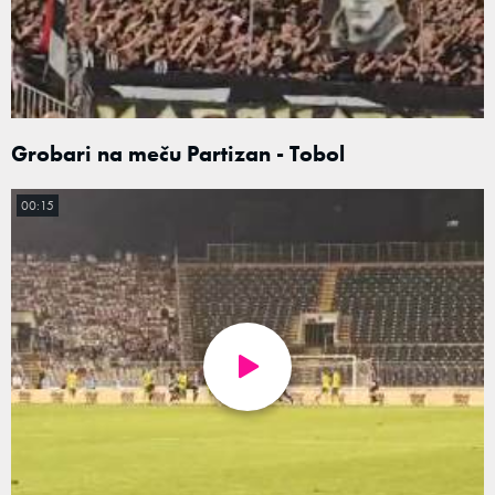
Grobari na meču Partizan - Tobol
00:15