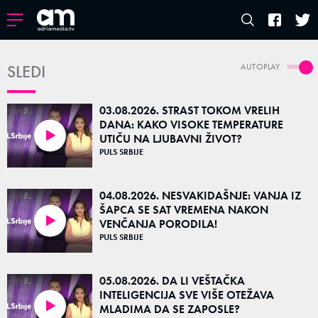
SLEDI
AUTOPLAY
03.08.2026. STRAST TOKOM VRELIH
DANA: KAKO VISOKE TEMPERATURE
UTIČU NA LJUBAVNI ŽIVOT?
14:56
PULS SRBIJE
04.08.2026. NESVAKIDAŠNJE: VANJA IZ
ŠAPCA SE SAT VREMENA NAKON
VENČANJA PORODILA!
15:38
PULS SRBIJE
05.08.2026. DA LI VEŠTAČKA
INTELIGENCIJA SVE VIŠE OTEŽAVA
MLADIMA DA SE ZAPOSLE?
23:54