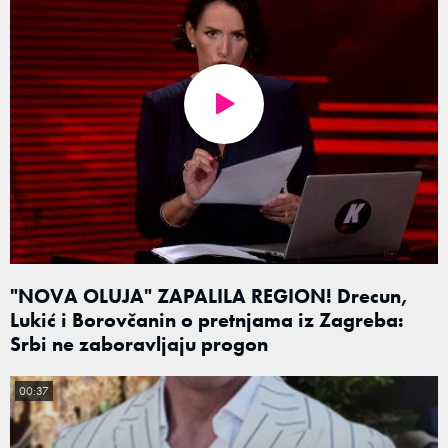
"NOVA OLUJA" ZAPALILA REGION! Drecun,
Lukić i Borovčanin o pretnjama iz Zagreba:
Srbi ne zaboravljaju progon
00:37