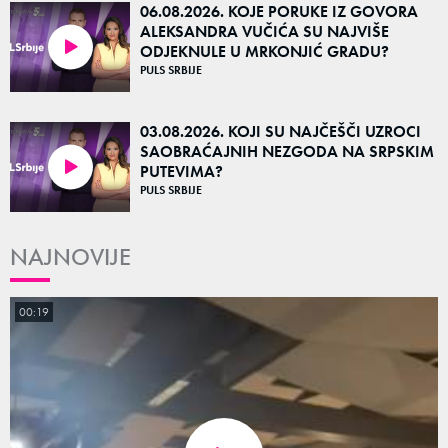
06.08.2026. KOJE PORUKE IZ GOVORA
ALEKSANDRA VUČIĆA SU NAJVIŠE
ODJEKNULE U MRKONJIĆ GRADU?
35:27
PULS SRBIJE
03.08.2026. KOJI SU NAJČEŠČI UZROCI
SAOBRAĆAJNIH NEZGODA NA SRPSKIM
PUTEVIMA?
46:48
PULS SRBIJE
NAJNOVIJE
00:19