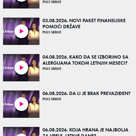
PULS SRBIJE
03.08.2026. NOVI PAKET FINANSIJSKE
POMOĆI DRŽAVE
PULS SRBIJE
35:56
04.08.2026. KAKO DA SE IZBORIMO SA
ALERGIJAMA TOKOM LETNJIH MESECI?
PULS SRBIJE
27:27
06.08.2026. DA LI JE BRAK PREVAZIĐEN?
PULS SRBIJE
36:16
06.08.2026. KOJA HRANA JE NAJBOLJA
ZA VRELE, LETNJE DANE?