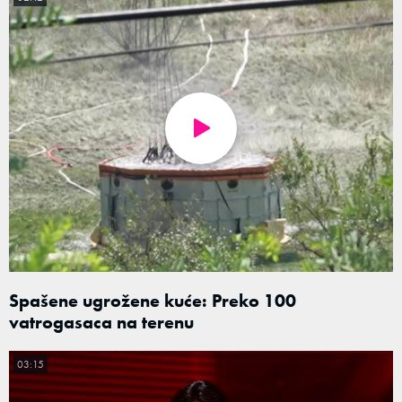
Spašene ugrožene kuće: Preko 100
vatrogasaca na terenu
03:15