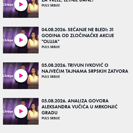
PULS SRBIJE
26:28
04.08.2026. SEĆANJE NE BLEDI: 31
GODINA OD ZLOČINAČKE AKCIJE
"OLUJA"
55:07
PULS SRBIJE
05.08.2026. TRIVUN IVKOVIĆ O
NAJVEĆIM TAJNAMA SRPSKIH ZATVORA
PULS SRBIJE
38:30
05.08.2026. ANALIZA GOVORA
ALEKSANDRA VUČIĆA U MRKONJIĆ
GRADU
37:04
PULS SRBIJE