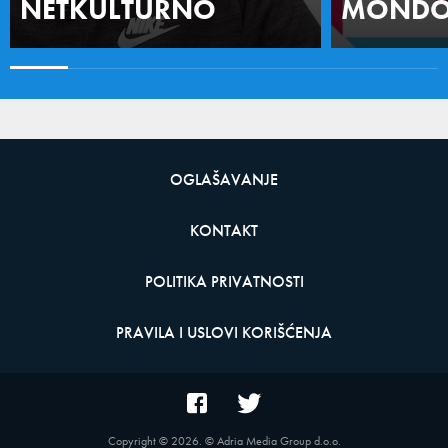
NETKULTURNO
MONDO 
OGLAŠAVANJE
KONTAKT
POLITIKA PRIVATNOSTI
PRAVILA I USLOVI KORIŠĆENJA
Copyright ©
2026
. © Adria Media Group d.o.o.