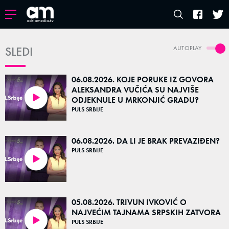
SLEDI
AUTOPLAY
06.08.2026. KOJE PORUKE IZ GOVORA
ALEKSANDRA VUČIĆA SU NAJVIŠE
ODJEKNULE U MRKONJIĆ GRADU?
35:27
PULS SRBIJE
06.08.2026. DA LI JE BRAK PREVAZIĐEN?
PULS SRBIJE
36:16
05.08.2026. TRIVUN IVKOVIĆ O
NAJVEĆIM TAJNAMA SRPSKIH ZATVORA
PULS SRBIJE
38:30