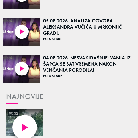
05.08.2026. ANALIZA GOVORA
ALEKSANDRA VUČIĆA U MRKONJIĆ
GRADU
37:04
PULS SRBIJE
04.08.2026. NESVAKIDAŠNJE: VANJA IZ
ŠAPCA SE SAT VREMENA NAKON
VENČANJA PORODILA!
15:38
PULS SRBIJE
NAJNOVIJE
00:32