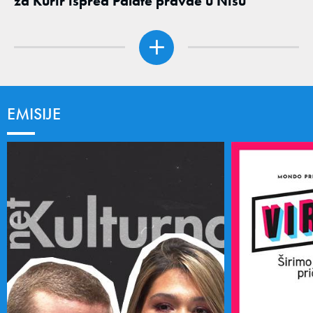
za Kurir ispred Palate pravde u Nišu
EMISIJE