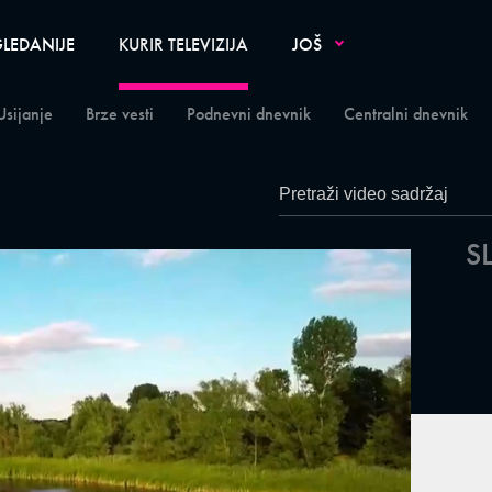
LEDANIJE
KURIR TELEVIZIJA
JOŠ
Usijanje
Brze vesti
Podnevni dnevnik
Centralni dnevnik
S