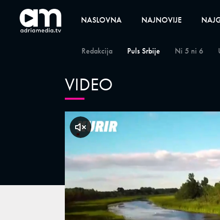
NASLOVNA
NAJNOVIJE
NAJG
Redakcija
Puls Srbije
Ni 5 ni 6
VIDEO
klikni za zvuk