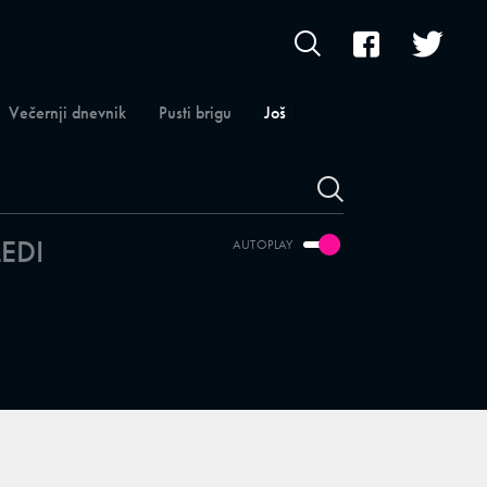
Večernji dnevnik
Pusti brigu
Još
LEDI
AUTOPLAY