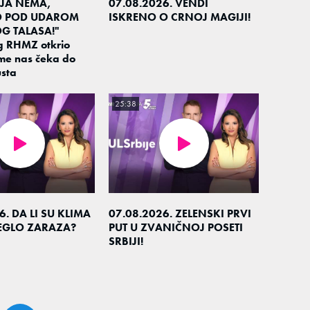
JA NEMA,
07.08.2026. VENDI
O POD UDAROM
ISKRENO O CRNOJ MAGIJI!
G TALASA!"
g RHMZ otkrio
me nas čeka do
sta
25:38
6. DA LI SU KLIMA
07.08.2026. ZELENSKI PRVI
LEGLO ZARAZA?
PUT U ZVANIČNOJ POSETI
SRBIJI!