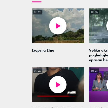
00:20
00:32
Erupcija Etne
Velika akci
pogledajte
opasan be
00:49
01:43