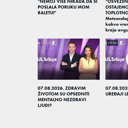
"NEMOJ VIŠE NIKADA DA SI
"OSVEŽEN
POSLALA PORUKU MOM
OSTAJEM
RALETU!"
TOPLOTNO
Meteorolo
kakvo vre
kraja avgu
29:06
07.08.2026. ZDRAVIM
07.08.202
ŽIVOTOM SU OPSEDNITI
UREĐAJI 
MENTALNO NEZDRAVI
LJUDI?