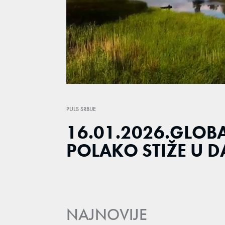
Loaded
:
2.17%
/
Unmute
PULS SRBIJE
16.01.2026.GLOBA
POLAKO STIŽE U 
NAJNOVIJE