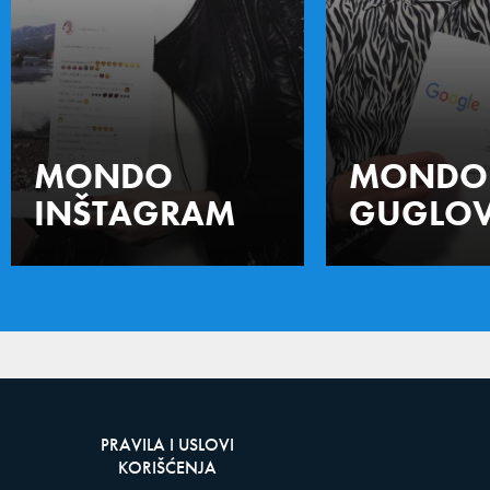
MONDO
MONDO
INŠTAGRAM
GUGLOV
PRAVILA I USLOVI
KORIŠĆENJA