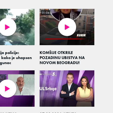
01:04
ja policije:
KOMŠIJE OTKRILE
 kako je uhapsen
POZADINU UBISTVA NA
gunac
NOVOM BEOGRADU!