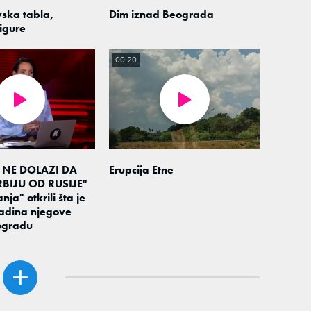
ska tabla,
Dim iznad Beograda
igure
00:20
 NE DOLAZI DA
Erupcija Etne
BIJU OD RUSIJE"
nja" otkrili šta je
adina njegove
ogradu