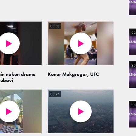
00:33
29
23
min nakon drame
Konor Mekgregor, UFC
jubavi
00:24
38