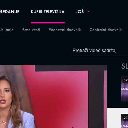
LEDANIJE
KURIR TELEVIZIJA
JOŠ
Usijanje
Brze vesti
Podnevni dnevnik
Centralni dnevnik
S
37
27