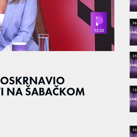
36
25
E OSKRNAVIO
VI NA ŠABAČKOM
15
35