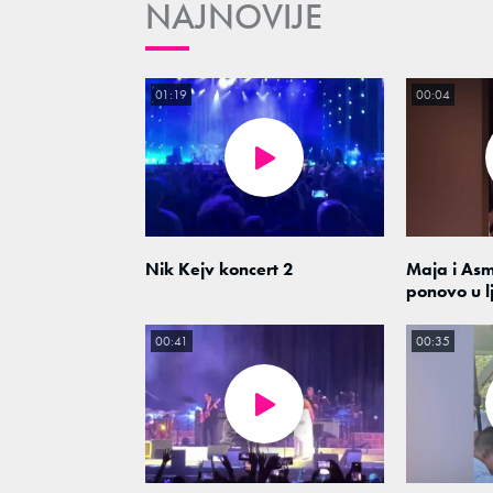
NAJNOVIJE
01:19
00:04
Nik Kejv koncert 2
Maja i As
ponovo u l
00:41
00:35