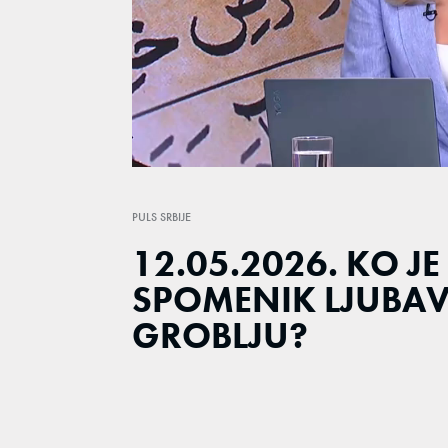
Loaded
:
2.60%
/
Unmute
PULS SRBIJE
12.05.2026. KO J
SPOMENIK LJUBA
GROBLJU?