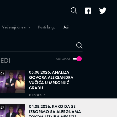
Večernji dnevnik
Pusti brigu
Još
LEDI
AUTOPLAY
05.08.2026. ANALIZA
:04
GOVORA ALEKSANDRA
VUČIĆA U MRKONJIĆ
GRADU
PULS SRBIJE
04.08.2026. KAKO DA SE
:27
IZBORIMO SA ALERGIJAMA
TOKOM LETNJIH MESECI?