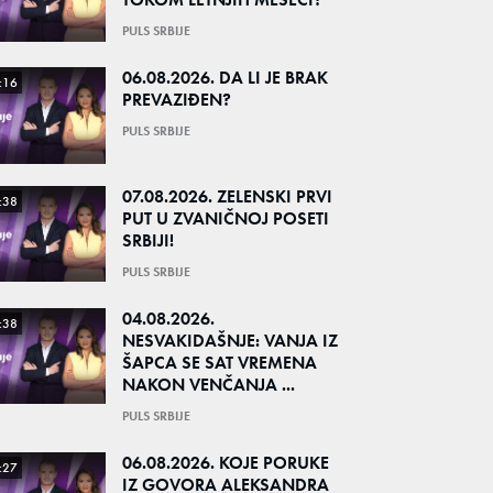
PULS SRBIJE
06.08.2026. DA LI JE BRAK
:16
PREVAZIĐEN?
PULS SRBIJE
07.08.2026. ZELENSKI PRVI
:38
PUT U ZVANIČNOJ POSETI
SRBIJI!
PULS SRBIJE
04.08.2026.
:38
NESVAKIDAŠNJE: VANJA IZ
ŠAPCA SE SAT VREMENA
NAKON VENČANJA ...
PULS SRBIJE
06.08.2026. KOJE PORUKE
:27
IZ GOVORA ALEKSANDRA