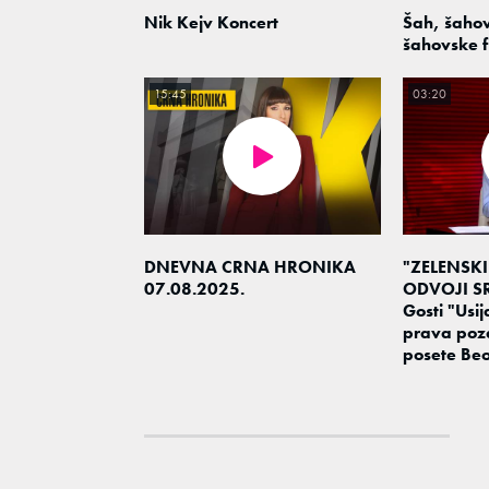
Nik Kejv Koncert
Šah, šahov
šahovske f
15:45
03:20
DNEVNA CRNA HRONIKA
"ZELENSKI
07.08.2025.
ODVOJI SR
Gosti "Usija
prava poz
posete Be