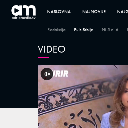
NASLOVNA
NAJNOVIJE
NAJG
Redakcija
Puls Srbije
Ni 5 ni 6
VIDEO
klikni za zvuk