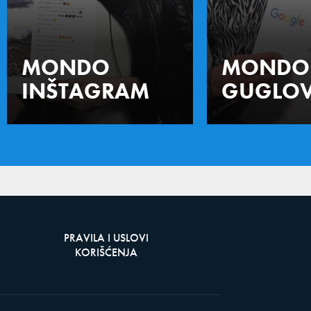
MONDO
MONDO
INŠTAGRAM
GUGLOV
PRAVILA I USLOVI
KORIŠĆENJA