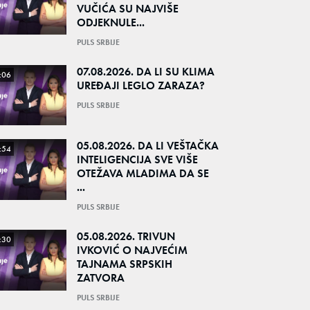
VUČIĆA SU NAJVIŠE
ODJEKNULE...
PULS SRBIJE
07.08.2026. DA LI SU KLIMA
:06
UREĐAJI LEGLO ZARAZA?
PULS SRBIJE
05.08.2026. DA LI VEŠTAČKA
:54
INTELIGENCIJA SVE VIŠE
OTEŽAVA MLADIMA DA SE
...
PULS SRBIJE
05.08.2026. TRIVUN
:30
IVKOVIĆ O NAJVEĆIM
TAJNAMA SRPSKIH
ZATVORA
PULS SRBIJE