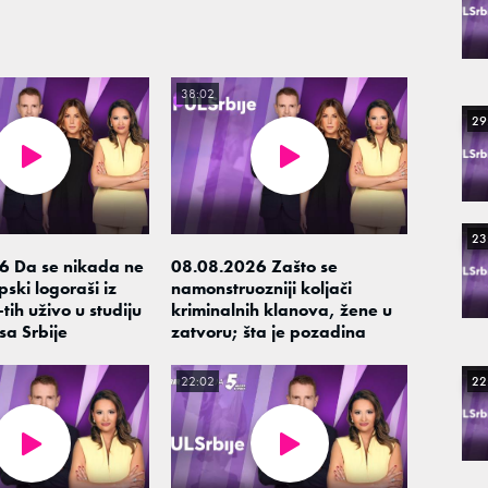
38:02
29
23
6 Da se nikada ne
08.08.2026 Zašto se
ski logoraši iz
namonstruozniji koljači
tih uživo u studiju
kriminalnih klanova, žene u
sa Srbije
zatvoru; šta je pozadina
22
22:02