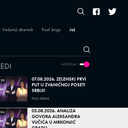
Večernji dnevnik
Pusti brigu
Još
LEDI
AUTOPLAY
07.08.2026. ZELENSKI PRVI
:38
PUT U ZVANIČNOJ POSETI
SRBIJI!
PULS SRBIJE
05.08.2026. ANALIZA
:04
GOVORA ALEKSANDRA
VUČIĆA U MRKONJIĆ
GRADU