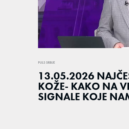
Loaded
:
1.23%
/
Unmute
PULS SRBIJE
13.05.2026 NAJČ
KOŽE- KAKO NA V
SIGNALE KOJE NAM