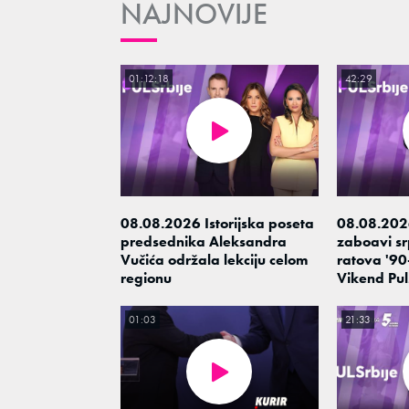
NAJNOVIJE
01:12:18
42:29
08.08.2026 Istorijska poseta
08.08.202
predsednika Aleksandra
zaboavi srp
Vučića održala lekciju celom
ratova '90-
regionu
Vikend Pul
01:03
21:33