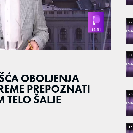
27
38
EŠĆA OBOLJENJA
REME PREPOZNATI
26
 TELO ŠALJE
15