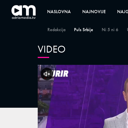
NASLOVNA
NAJNOVIJE
NAJG
Redakcija
Puls Srbije
Ni 5 ni 6
VIDEO
klikni za zvuk