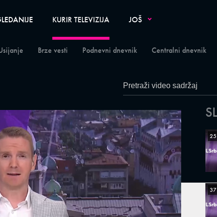
LEDANIJE
KURIR TELEVIZIJA
JOŠ
Usijanje
Brze vesti
Podnevni dnevnik
Centralni dnevnik
S
25
37