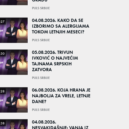
PULS SRBIJE
04.08.2026. KAKO DA SE
:27
IZBORIMO SA ALERGIJAMA
TOKOM LETNJIH MESECI?
PULS SRBIJE
05.08.2026. TRIVUN
:30
IVKOVIĆ O NAJVEĆIM
TAJNAMA SRPSKIH
ZATVORA
PULS SRBIJE
06.08.2026. KOJA HRANA JE
:28
NAJBOLJA ZA VRELE, LETNJE
DANE?
PULS SRBIJE
04.08.2026.
:38
NESVAKIDAŠNJE: VANJA IZ