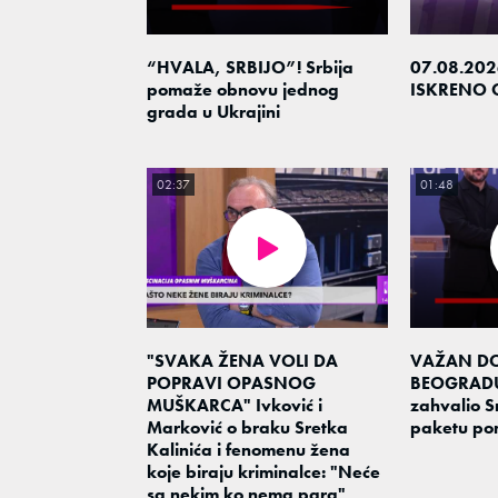
“HVALA, SRBIJO”! Srbija
07.08.202
pomaže obnovu jednog
ISKRENO 
grada u Ukrajini
02:37
01:48
"SVAKA ŽENA VOLI DA
VAŽAN D
POPRAVI OPASNOG
BEOGRADU!
MUŠKARCA" Ivković i
zahvalio S
Marković o braku Sretka
paketu po
Kalinića i fenomenu žena
koje biraju kriminalce: "Neće
sa nekim ko nema para"