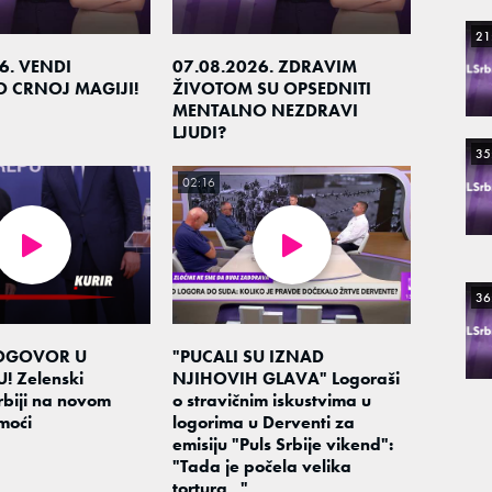
21
6. VENDI
07.08.2026. ZDRAVIM
O CRNOJ MAGIJI!
ŽIVOTOM SU OPSEDNITI
MENTALNO NEZDRAVI
LJUDI?
35
02:16
36
OGOVOR U
"PUCALI SU IZNAD
 Zelenski
NJIHOVIH GLAVA" Logoraši
rbiji na novom
o stravičnim iskustvima u
moći
logorima u Derventi za
emisiju "Puls Srbije vikend":
"Tada je počela velika
tortura..."