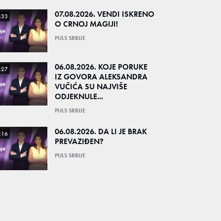
07.08.2026. VENDI ISKRENO
:33
O CRNOJ MAGIJI!
PULS SRBIJE
06.08.2026. KOJE PORUKE
:27
IZ GOVORA ALEKSANDRA
VUČIĆA SU NAJVIŠE
ODJEKNULE...
PULS SRBIJE
06.08.2026. DA LI JE BRAK
:16
PREVAZIĐEN?
PULS SRBIJE