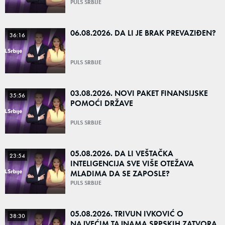
PULS SRBIJE
06.08.2026. DA LI JE BRAK PREVAZIĐEN?
36:16
PULS SRBIJE
03.08.2026. NOVI PAKET FINANSIJSKE
35:56
POMOĆI DRŽAVE
PULS SRBIJE
05.08.2026. DA LI VEŠTAČKA
23:54
INTELIGENCIJA SVE VIŠE OTEŽAVA
MLADIMA DA SE ZAPOSLE?
PULS SRBIJE
05.08.2026. TRIVUN IVKOVIĆ O
38:30
NAJVEĆIM TAJNAMA SRPSKIH ZATVORA