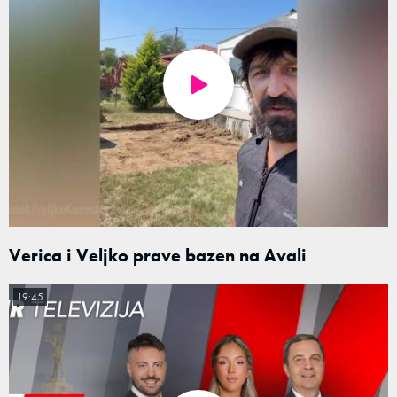
Verica i Veljko prave bazen na Avali
19:45