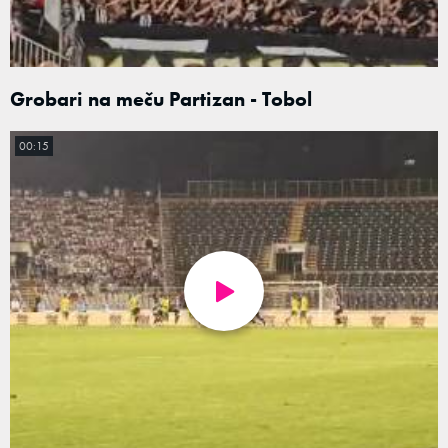
Grobari na meču Partizan - Tobol
00:15