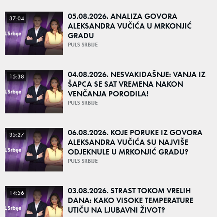
05.08.2026. ANALIZA GOVORA
37:04
ALEKSANDRA VUČIĆA U MRKONJIĆ
GRADU
PULS SRBIJE
04.08.2026. NESVAKIDAŠNJE: VANJA IZ
15:38
ŠAPCA SE SAT VREMENA NAKON
VENČANJA PORODILA!
PULS SRBIJE
06.08.2026. KOJE PORUKE IZ GOVORA
35:27
ALEKSANDRA VUČIĆA SU NAJVIŠE
ODJEKNULE U MRKONJIĆ GRADU?
PULS SRBIJE
03.08.2026. STRAST TOKOM VRELIH
14:56
DANA: KAKO VISOKE TEMPERATURE
UTIČU NA LJUBAVNI ŽIVOT?