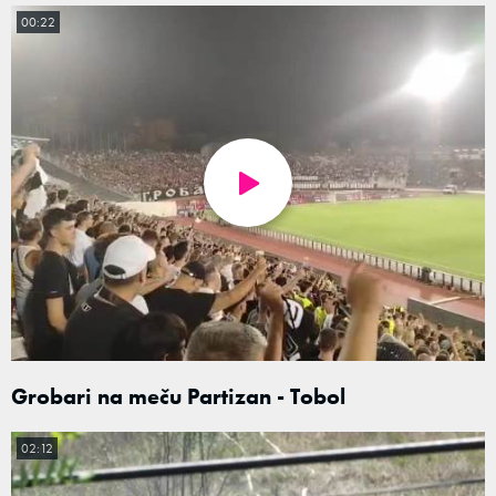
00:22
Grobari na meču Partizan - Tobol
02:12