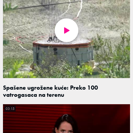
Spašene ugrožene kuće: Preko 100
vatrogasaca na terenu
03:15