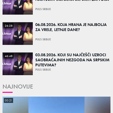
PULS SRBIJE
06.08.2026. KOJA HRANA JE NAJBOLJA
26:28
ZA VRELE, LETNJE DANE?
PULS SRBIJE
03.08.2026. KOJI SU NAJČEŠČI UZROCI
46:48
SAOBRAĆAJNIH NEZGODA NA SRPSKIM
PUTEVIMA?
PULS SRBIJE
NAJNOVIJE
00:21