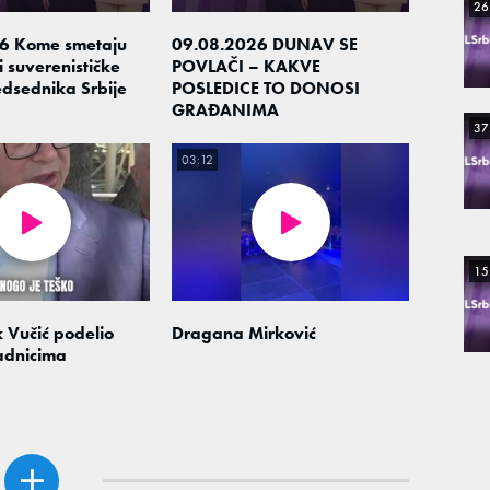
26
6 Kome smetaju
09.08.2026 DUNAV SE
i suverenističke
POVLAČI – KAKVE
dsednika Srbije
POSLEDICE TO DONOSI
GRAĐANIMA
37
03:12
15
 Vučić podelio
Dragana Mirković
adnicima