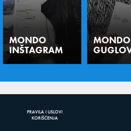
MONDO
MONDO
INŠTAGRAM
GUGLOV
PRAVILA I USLOVI
KORIŠĆENJA