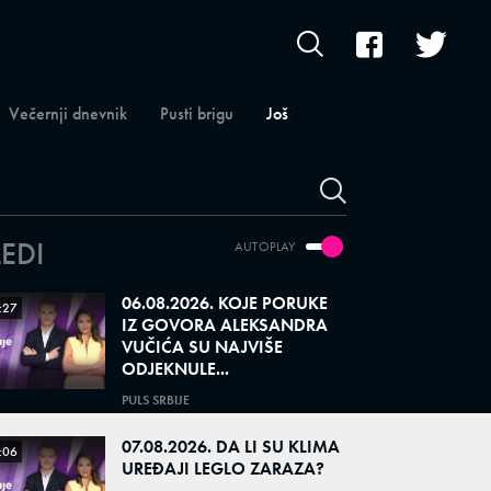
Večernji dnevnik
Pusti brigu
Još
LEDI
AUTOPLAY
06.08.2026. KOJE PORUKE
:27
IZ GOVORA ALEKSANDRA
VUČIĆA SU NAJVIŠE
ODJEKNULE...
PULS SRBIJE
07.08.2026. DA LI SU KLIMA
:06
UREĐAJI LEGLO ZARAZA?