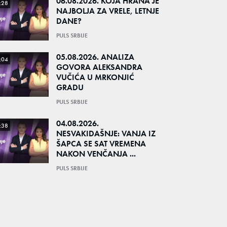
06.08.2026. KOJA HRANA JE
:28
NAJBOLJA ZA VRELE, LETNJE
DANE?
PULS SRBIJE
05.08.2026. ANALIZA
:04
GOVORA ALEKSANDRA
VUČIĆA U MRKONJIĆ
GRADU
PULS SRBIJE
04.08.2026.
:38
NESVAKIDAŠNJE: VANJA IZ
ŠAPCA SE SAT VREMENA
NAKON VENČANJA ...
PULS SRBIJE