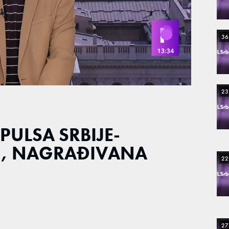
36
23
PULSA SRBIJE-
Ć, NAGRAĐIVANA
22
27