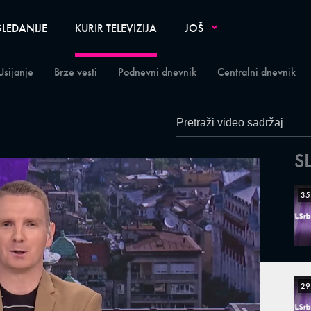
LEDANIJE
KURIR TELEVIZIJA
JOŠ
Usijanje
Brze vesti
Podnevni dnevnik
Centralni dnevnik
S
35
29