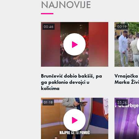
NAJNOVIJE
00:46
00:19
Brunčević dobio bakšiš, pa
Vrnajačka 
ga poklonio devojci u
Marka Živ
kolicima
01:18
55:24