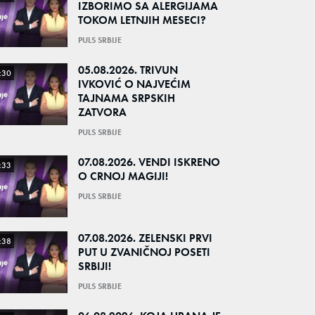
IZBORIMO SA ALERGIJAMA
TOKOM LETNJIH MESECI?
PULS SRBIJE
05.08.2026. TRIVUN
:30
IVKOVIĆ O NAJVEĆIM
TAJNAMA SRPSKIH
ZATVORA
PULS SRBIJE
07.08.2026. VENDI ISKRENO
:33
O CRNOJ MAGIJI!
PULS SRBIJE
07.08.2026. ZELENSKI PRVI
:38
PUT U ZVANIČNOJ POSETI
SRBIJI!
PULS SRBIJE