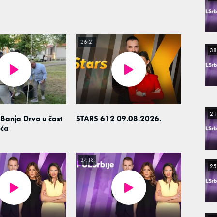
26:21
38
21
Banja Drvo u čast
STARS 612 09.08.2026.
ića
37:18
25