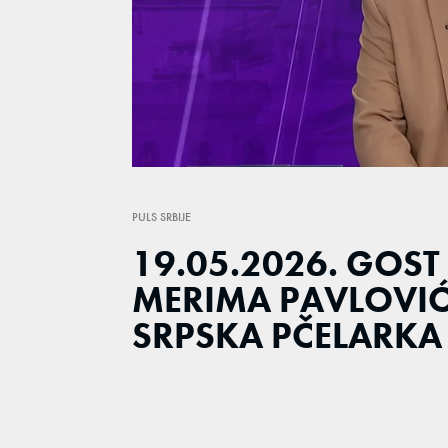
Loaded
:
4.40%
/
Unmute
PULS SRBIJE
19.05.2026. GOST 
MERIMA PAVLOVI
SRPSKA PČELARKA