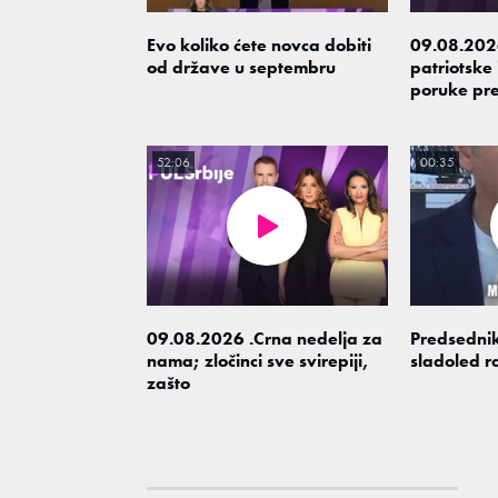
Evo koliko ćete novca dobiti
09.08.202
od države u septembru
patriotske 
poruke pre
52:06
00:35
09.08.2026 .Crna nedelja za
Predsednik
nama; zločinci sve svirepiji,
sladoled r
zašto