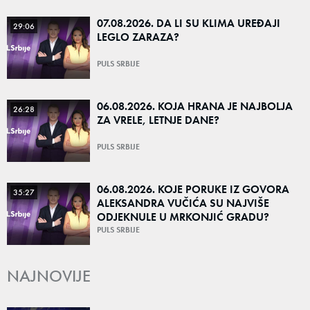
07.08.2026. DA LI SU KLIMA UREĐAJI
29:06
LEGLO ZARAZA?
PULS SRBIJE
06.08.2026. KOJA HRANA JE NAJBOLJA
26:28
ZA VRELE, LETNJE DANE?
PULS SRBIJE
06.08.2026. KOJE PORUKE IZ GOVORA
35:27
ALEKSANDRA VUČIĆA SU NAJVIŠE
ODJEKNULE U MRKONJIĆ GRADU?
PULS SRBIJE
NAJNOVIJE