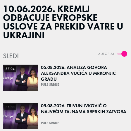
10.06.2026. KREMLJ
ODBACUJE EVROPSKE
USLOVE ZA PREKID VATRE U
UKRAJINI
SLEDI
AUTOPLAY
05.08.2026. ANALIZA GOVORA
37:04
ALEKSANDRA VUČIĆA U MRKONJIĆ
GRADU
PULS SRBIJE
05.08.2026. TRIVUN IVKOVIĆ O
38:30
NAJVEĆIM TAJNAMA SRPSKIH ZATVORA
PULS SRBIJE