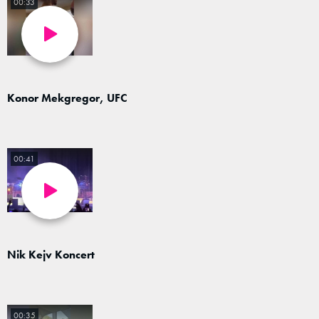
00:33
Konor Mekgregor, UFC
00:41
Nik Kejv Koncert
00:35