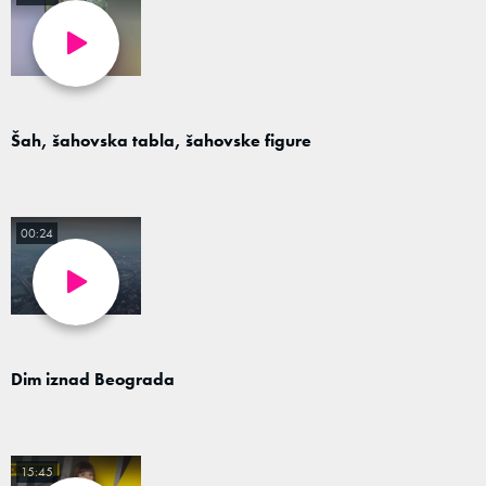
Šah, šahovska tabla, šahovske figure
00:24
Dim iznad Beograda
15:45