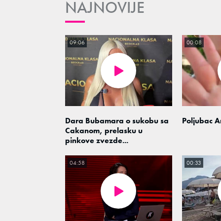
NAJNOVIJE
09:06
00:08
Dara Bubamara o sukobu sa
Poljubac A
Cakanom, prelasku u
pinkove zvezde...
04:58
00:33