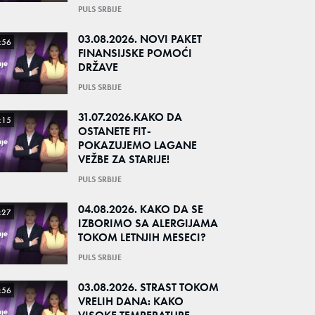
PULS SRBIJE
03.08.2026. NOVI PAKET
:56
FINANSIJSKE POMOĆI
DRŽAVE
PULS SRBIJE
31.07.2026.KAKO DA
:15
OSTANETE FIT-
POKAZUJEMO LAGANE
VEŽBE ZA STARIJE!
PULS SRBIJE
04.08.2026. KAKO DA SE
:27
IZBORIMO SA ALERGIJAMA
TOKOM LETNJIH MESECI?
PULS SRBIJE
03.08.2026. STRAST TOKOM
:56
VRELIH DANA: KAKO