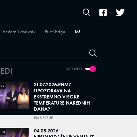
Večernji dnevnik
Pusti brigu
Još
LEDI
AUTOPLAY
31.07.2026.RHMZ
:17
UPOZORAVA NA
EKSTREMNO VISOKE
TEMPERATURE NAREDNIH
DANA?
PULS SRBIJE
04.08.2026.
:38
NESVAKIDAŠNJE: VANJA IZ