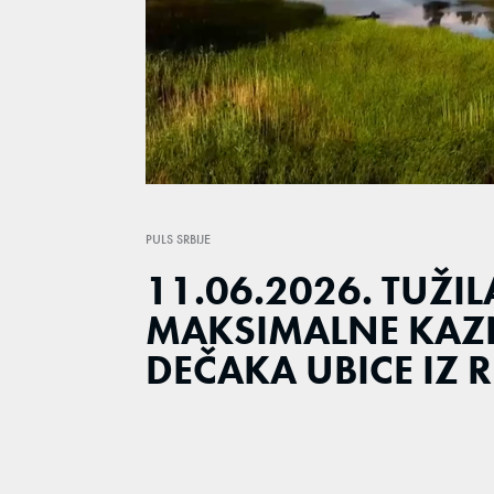
Loaded
:
1.80%
/
Unmute
PULS SRBIJE
11.06.2026. TUŽI
MAKSIMALNE KAZN
DEČAKA UBICE IZ 