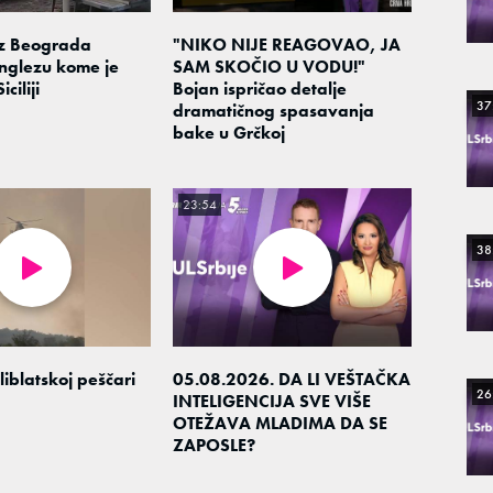
iz Beograda
"NIKO NIJE REAGOVAO, JA
nglezu kome je
SAM SKOČIO U VODU!"
ciliji
Bojan ispričao detalje
37
dramatičnog spasavanja
bake u Grčkoj
23:54
38
iblatskoj peščari
05.08.2026. DA LI VEŠTAČKA
26
INTELIGENCIJA SVE VIŠE
OTEŽAVA MLADIMA DA SE
ZAPOSLE?