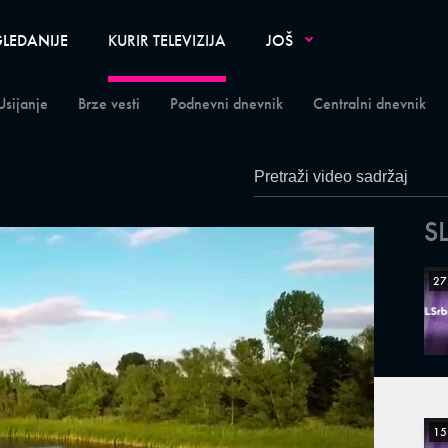
LEDANIJE
KURIR TELEVIZIJA
JOŠ
Usijanje
Brze vesti
Podnevni dnevnik
Centralni dnevnik
S
27
15