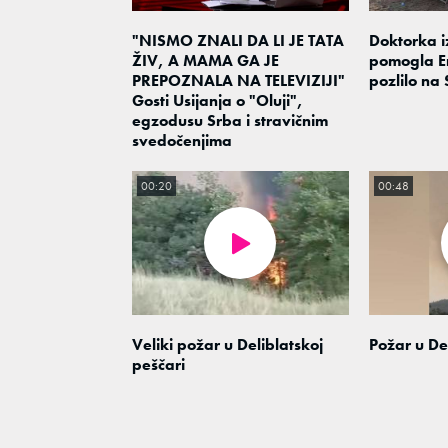
"NISMO ZNALI DA LI JE TATA
Doktorka 
ŽIV, A MAMA GA JE
pomogla E
PREPOZNALA NA TELEVIZIJI"
pozlilo na Si
Gosti Usijanja o "Oluji",
egzodusu Srba i stravičnim
svedočenjima
00:20
00:48
Veliki požar u Deliblatskoj
Požar u Del
peščari