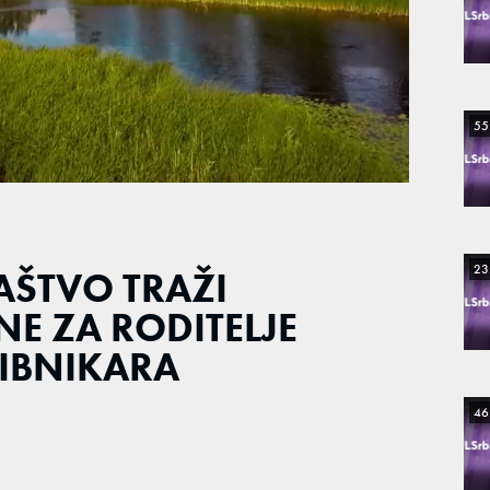
55
23
LAŠTVO TRAŽI
E ZA RODITELJE
RIBNIKARA
46