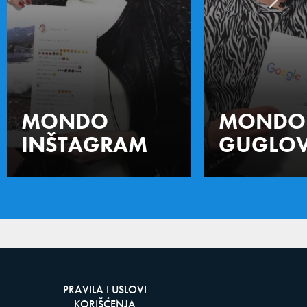
MONDO
MONDO
INŠTAGRAM
GUGLOV
PRAVILA I USLOVI
KORIŠĆENJA