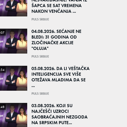
ŠAPCA SE SAT VREMENA
NAKON VENČANJA ...
PULS SRBIJE
04.08.2026. SEĆANJE NE
:07
BLEDI: 31 GODINA OD
ZLOČINAČKE AKCIJE
"OLUJA"
PULS SRBIJE
05.08.2026. DA LI VEŠTAČKA
:54
INTELIGENCIJA SVE VIŠE
OTEŽAVA MLADIMA DA SE
...
PULS SRBIJE
03.08.2026. KOJI SU
:48
NAJČEŠČI UZROCI
SAOBRAĆAJNIH NEZGODA
NA SRPSKIM PUTE...