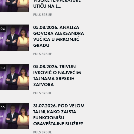
VISOKE TEMPERATURE
UTIČU NA L...
PULS SRBIJE
05.08.2026. ANALIZA
:04
GOVORA ALEKSANDRA
VUČIĆA U MRKONJIĆ
GRADU
PULS SRBIJE
05.08.2026. TRIVUN
:30
IVKOVIĆ O NAJVEĆIM
TAJNAMA SRPSKIH
ZATVORA
PULS SRBIJE
31.07.2026. POD VELOM
:55
TAJNI,KAKO ZAISTA
FUNKCIONIŠU
OBAVEŠTAJNE SLUŽBE?
PULS SRBIJE