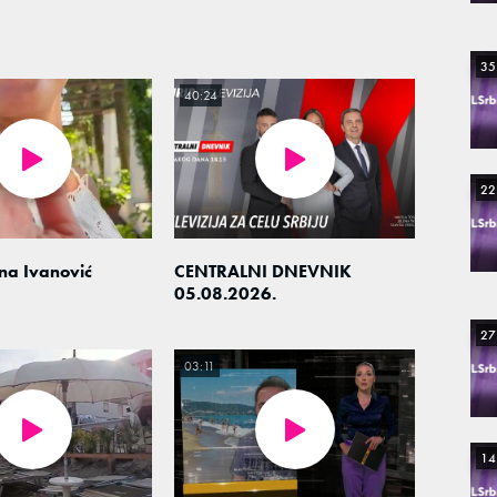
35
40:24
22
na Ivanović
CENTRALNI DNEVNIK
05.08.2026.
27
03:11
14