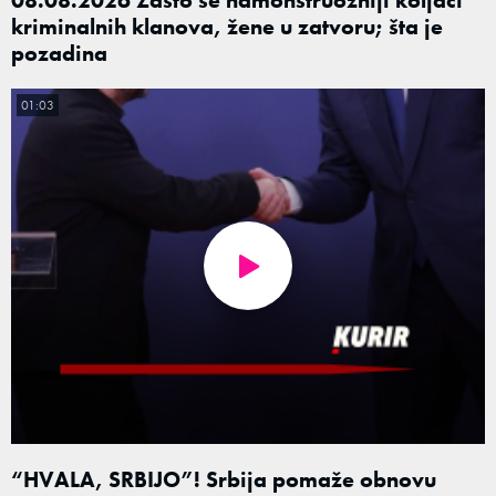
kriminalnih klanova, žene u zatvoru; šta je
pozadina
01:03
“HVALA, SRBIJO”! Srbija pomaže obnovu