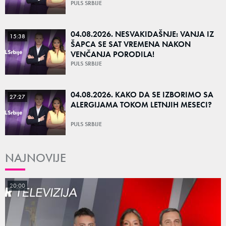
PULS SRBIJE
04.08.2026. NESVAKIDAŠNJE: VANJA IZ
15:38
ŠAPCA SE SAT VREMENA NAKON
VENČANJA PORODILA!
PULS SRBIJE
04.08.2026. KAKO DA SE IZBORIMO SA
27:27
ALERGIJAMA TOKOM LETNJIH MESECI?
PULS SRBIJE
NAJNOVIJE
20:00