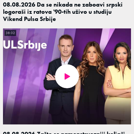
08.08.2026 Da se nikada ne zaboavi srpski
logoraši iz ratova '90-tih uživo u studiju
Vikend Pulsa Srbije
38:02
08.08.2026 Zašto se namonstruozniji koljači