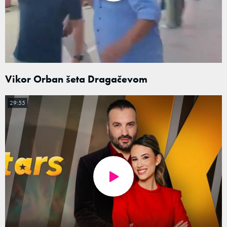
Vikor Orban šeta Dragačevom
29:55