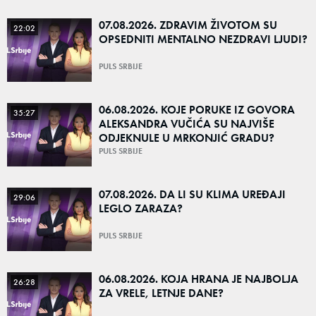
07.08.2026. ZDRAVIM ŽIVOTOM SU
22:02
OPSEDNITI MENTALNO NEZDRAVI LJUDI?
PULS SRBIJE
06.08.2026. KOJE PORUKE IZ GOVORA
35:27
ALEKSANDRA VUČIĆA SU NAJVIŠE
ODJEKNULE U MRKONJIĆ GRADU?
PULS SRBIJE
07.08.2026. DA LI SU KLIMA UREĐAJI
29:06
LEGLO ZARAZA?
PULS SRBIJE
06.08.2026. KOJA HRANA JE NAJBOLJA
26:28
ZA VRELE, LETNJE DANE?