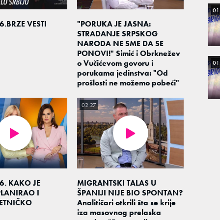
01
6.BRZE VESTI
"PORUKA JE JASNA:
STRADANJE SRPSKOG
NARODA NE SME DA SE
PONOVI!" Simić i Obrknežev
o Vučićevom govoru i
01
porukama jedinstva: "Od
prošlosti ne možemo pobeći"
02:27
6. KAKO JE
MIGRANTSKI TALAS U
LANIRAO I
ŠPANIJI NIJE BIO SPONTAN?
ETNIČKO
Analitičari otkrili šta se krije
iza masovnog prelaska