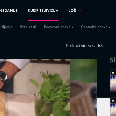
LEDANIJE
KURIR TELEVIZIJA
JOŠ
Usijanje
Brze vesti
Podnevni dnevnik
Centralni dnevnik
S
01
01