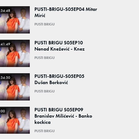
PUSTI-BRIGU-S05EP04 Mitar
:34:48
Mirić
PUSTI BRIGU
PUSTI BRIGU S05EP10
:41:49
Nenad Knežević - Knez
PUSTI BRIGU
PUSTI-BRIGU-S05EP05
:34:50
Dušan Borković
PUSTI BRIGU
PUSTI BRIGU S05EP09
:00
Branislav Milićević - Banko
kockica
PUSTI BRIGU