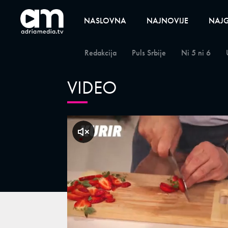
NASLOVNA
NAJNOVIJE
NAJG
Redakcija
Puls Srbije
Ni 5 ni 6
VIDEO
klikni za zvuk