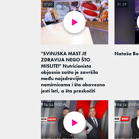
07:03
01:29
"SVINJSKA MAST JE
Nataša Be
ZDRAVIJA NEGO ŠTO
MISLITE!" Nutricionista
objasnio zašto je završila
među najzdravijim
namirnicama i šta obavezno
jesti leti, a šta preskočiti
14:54
04:34