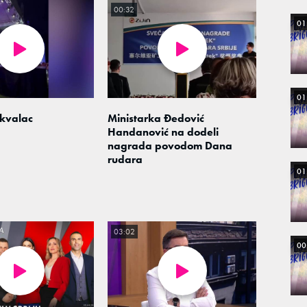
00:32
01
01
kvalac
Ministarka Đedović
Handanović na dodeli
nagrada povodom Dana
rudara
01
03:02
00