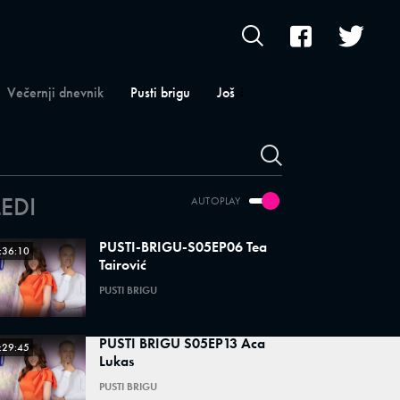
Večernji dnevnik
Pusti brigu
Još
LEDI
AUTOPLAY
PUSTI-BRIGU-S05EP06 Tea
:36:10
Tairović
PUSTI BRIGU
PUSTI BRIGU S05EP13 Aca
:29:45
Lukas
PUSTI BRIGU