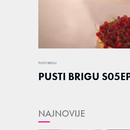
Loaded
:
0.64%
/
Unmute
PUSTI BRIGU
PUSTI BRIGU S05EP1
NAJNOVIJE