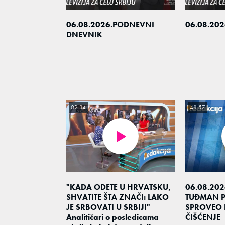
06.08.2026.PODNEVNI
06.08.202
DNEVNIK
02:34
48:57
"KADA ODETE U HRVATSKU,
06.08.202
SHVATITE ŠTA ZNAČI: LAKO
TUĐMAN P
JE SRBOVATI U SRBIJI"
SPROVEO 
Analitičari o posledicama
ČIŠĆENJE