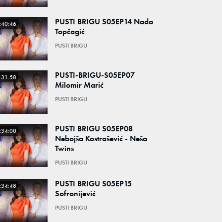
PUSTI BRIGU S05EP14 Nada
:40:46
Topčagić
PUSTI BRIGU
PUSTI-BRIGU-S05EP07
:31:58
Milomir Marić
PUSTI BRIGU
PUSTI BRIGU S05EP08
:34:00
Nebojša Kostrašević - Neša
Twins
PUSTI BRIGU
PUSTI BRIGU S05EP15
:34:48
Sofronijević
PUSTI BRIGU