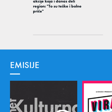
akcije koja i danas deli
region: "To su teške i bolne
priče"
EMISIJE