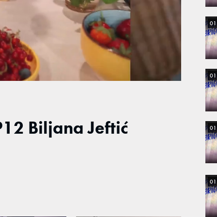
01
01
2 Biljana Jeftić
01
01