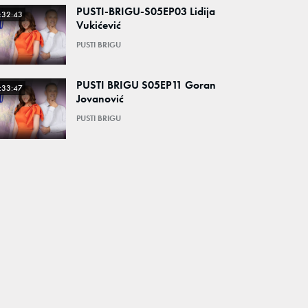
PUSTI-BRIGU-S05EP03 Lidija
:32:43
Vukićević
PUSTI BRIGU
PUSTI BRIGU S05EP11 Goran
:33:47
Jovanović
PUSTI BRIGU