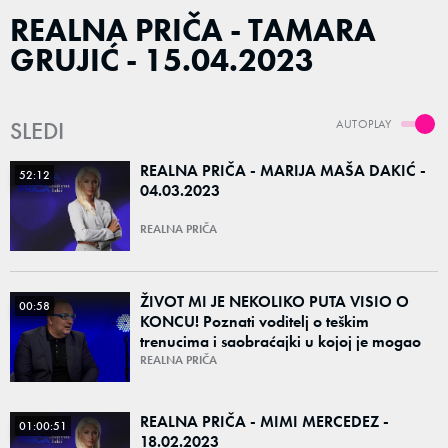
REALNA PRIČA - TAMARA
GRUJIĆ - 15.04.2023
SLEDI
AUTOPLAY
REALNA PRIČA - MARIJA MAŠA DAKIĆ -
52:12
04.03.2023
REALNA PRIČA
ŽIVOT MI JE NEKOLIKO PUTA VISIO O
00:58
KONCU! Poznati voditelj o teškim
trenucima i saobraćajki u kojoj je mogao
da izgubi život!
REALNA PRIČA
REALNA PRIČA - MIMI MERCEDEZ -
01:00:51
18.02.2023