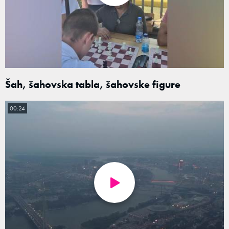
Šah, šahovska tabla, šahovske figure
00:24