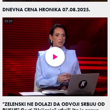
DNEVNA CRNA HRONIKA 07.08.2025.
03:20
"ZELENSKI NE DOLAZI DA ODVOJI SRBIJU OD
RUSIJE" Gosti "Usijanja" otkrili šta je prava