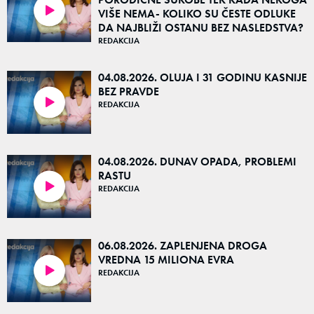
VIŠE NEMA- KOLIKO SU ČESTE ODLUKE
48:50
DA NAJBLIŽI OSTANU BEZ NASLEDSTVA?
REDAKCIJA
04.08.2026. OLUJA I 31 GODINU KASNIJE
BEZ PRAVDE
REDAKCIJA
52:51
04.08.2026. DUNAV OPADA, PROBLEMI
RASTU
REDAKCIJA
48:49
06.08.2026. ZAPLENJENA DROGA
VREDNA 15 MILIONA EVRA
REDAKCIJA
53:17