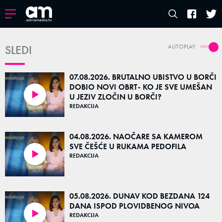
SLEDI
AUTOPLAY
07.08.2026. BRUTALNO UBISTVO U BORČI
DOBIO NOVI OBRT- KO JE SVE UMEŠAN
U JEZIV ZLOČIN U BORČI?
55:00
REDAKCIJA
04.08.2026. NAOČARE SA KAMEROM
SVE ČEŠĆE U RUKAMA PEDOFILA
REDAKCIJA
55:09
05.08.2026. DUNAV KOD BEZDANA 124
DANA ISPOD PLOVIDBENOG NIVOA
REDAKCIJA
49:31