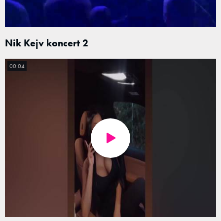
Nik Kejv koncert 2
00:04