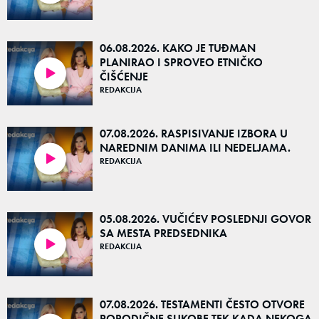
06.08.2026. KAKO JE TUĐMAN
PLANIRAO I SPROVEO ETNIČKO
ČIŠĆENJE
48:57
REDAKCIJA
07.08.2026. RASPISIVANJE IZBORA U
NAREDNIM DANIMA ILI NEDELJAMA.
REDAKCIJA
53:05
05.08.2026. VUČIĆEV POSLEDNJI GOVOR
SA MESTA PREDSEDNIKA
REDAKCIJA
52:40
07.08.2026. TESTAMENTI ČESTO OTVORE
PORODIČNE SUKOBE TEK KADA NEKOGA