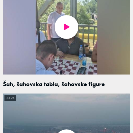
Šah, šahovska tabla, šahovske figure
00:24