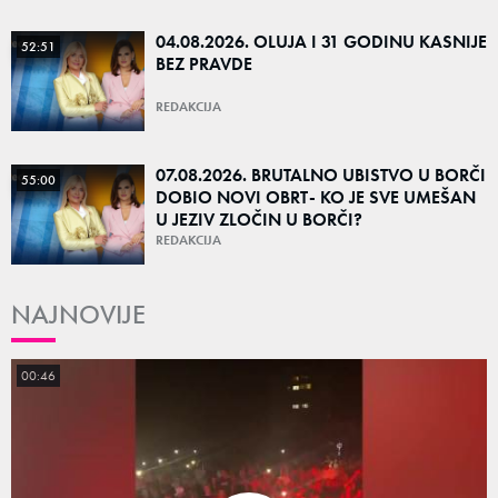
04.08.2026. OLUJA I 31 GODINU KASNIJE
52:51
BEZ PRAVDE
REDAKCIJA
07.08.2026. BRUTALNO UBISTVO U BORČI
55:00
DOBIO NOVI OBRT- KO JE SVE UMEŠAN
U JEZIV ZLOČIN U BORČI?
REDAKCIJA
NAJNOVIJE
00:46