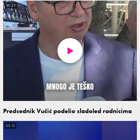
00:35
Predsednik Vučić podelio sladoled radnicima
03:12