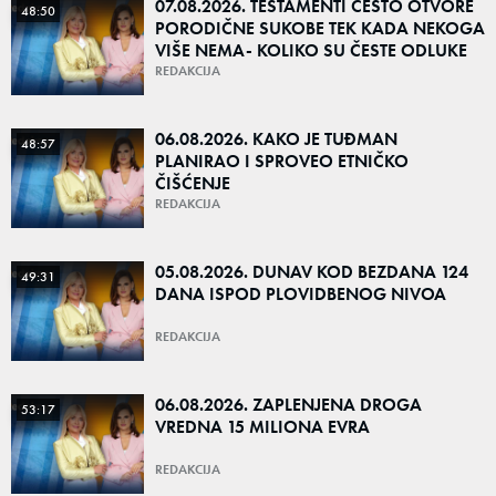
07.08.2026. TESTAMENTI ČESTO OTVORE
48:50
PORODIČNE SUKOBE TEK KADA NEKOGA
VIŠE NEMA- KOLIKO SU ČESTE ODLUKE
DA NAJBLIŽI OSTANU BEZ NASLEDSTVA?
REDAKCIJA
06.08.2026. KAKO JE TUĐMAN
48:57
PLANIRAO I SPROVEO ETNIČKO
ČIŠĆENJE
REDAKCIJA
05.08.2026. DUNAV KOD BEZDANA 124
49:31
DANA ISPOD PLOVIDBENOG NIVOA
REDAKCIJA
06.08.2026. ZAPLENJENA DROGA
53:17
VREDNA 15 MILIONA EVRA
REDAKCIJA