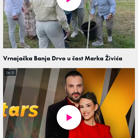
Vrnajačka Banja Drvo u čast Marka Živića
26:21