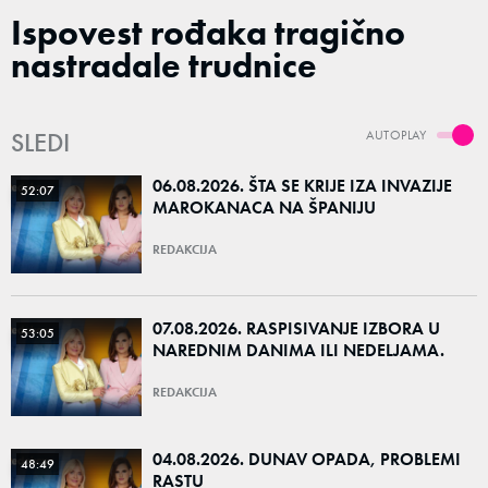
Ispovest rođaka tragično
nastradale trudnice
SLEDI
AUTOPLAY
06.08.2026. ŠTA SE KRIJE IZA INVAZIJE
52:07
MAROKANACA NA ŠPANIJU
REDAKCIJA
07.08.2026. RASPISIVANJE IZBORA U
53:05
NAREDNIM DANIMA ILI NEDELJAMA.
REDAKCIJA
04.08.2026. DUNAV OPADA, PROBLEMI
48:49
RASTU