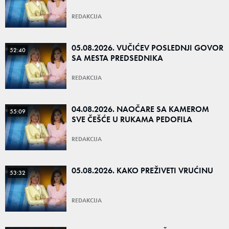
REDAKCIJA
05.08.2026. VUČIĆEV POSLEDNJI GOVOR
52:40
SA MESTA PREDSEDNIKA
REDAKCIJA
04.08.2026. NAOČARE SA KAMEROM
55:09
SVE ČEŠĆE U RUKAMA PEDOFILA
REDAKCIJA
05.08.2026. KAKO PREŽIVETI VRUĆINU
53:32
REDAKCIJA