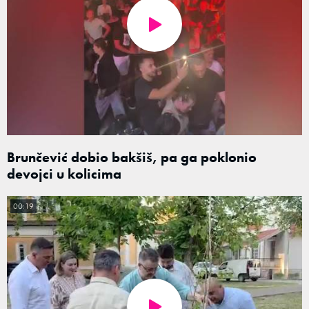
Brunčević dobio bakšiš, pa ga poklonio
devojci u kolicima
00:19