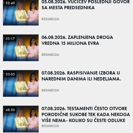
05.08.2026. VUČIĆEV POSLEDNJI GOVOR
52:40
SA MESTA PREDSEDNIKA
REDAKCIJA
06.08.2026. ZAPLENJENA DROGA
53:17
VREDNA 15 MILIONA EVRA
REDAKCIJA
07.08.2026. RASPISIVANJE IZBORA U
53:05
NAREDNIM DANIMA ILI NEDELJAMA.
REDAKCIJA
07.08.2026. TESTAMENTI ČESTO OTVORE
48:50
PORODIČNE SUKOBE TEK KADA NEKOGA
VIŠE NEMA- KOLIKO SU ČESTE ODLUKE
DA NAJBLIŽI OSTANU BEZ NASLEDSTVA?
REDAKCIJA