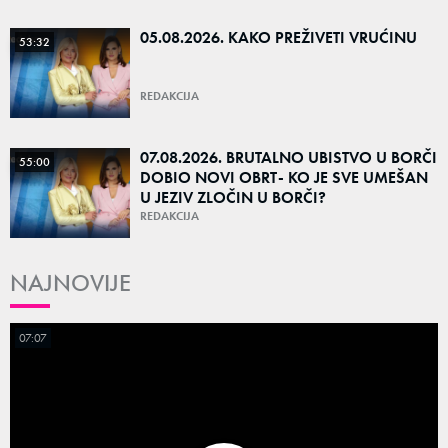
05.08.2026. KAKO PREŽIVETI VRUĆINU
53:32
REDAKCIJA
07.08.2026. BRUTALNO UBISTVO U BORČI
55:00
DOBIO NOVI OBRT- KO JE SVE UMEŠAN
U JEZIV ZLOČIN U BORČI?
REDAKCIJA
NAJNOVIJE
07:07