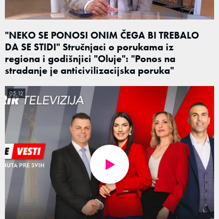
"NEKO SE PONOSI ONIM ČEGA BI TREBALO
DA SE STIDI" Stručnjaci o porukama iz
regiona i godišnjici "Oluje": "Ponos na
stradanje je anticivilizacijska poruka"
05:12