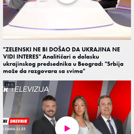
"ZELENSKI NE BI DOŠAO DA UKRAJINA NE
VIDI INTERES" Analitičari o dolasku
ukrajinskog predsednika u Beograd: "Srbija
može da razgovara sa svima"
15:11