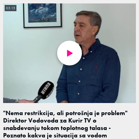
03:15
"Nema restrikcija, ali potrošnja je problem"
Direktor Vodovoda za Kurir TV o
snabdevanju tokom toplotnog talasa -
Poznato kakva je situacija sa vodom