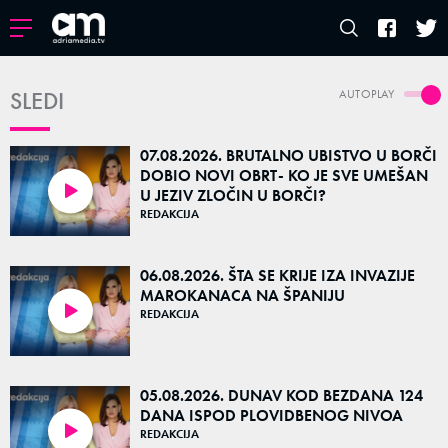
SLEDI
AUTOPLAY
07.08.2026. BRUTALNO UBISTVO U BORČI
DOBIO NOVI OBRT- KO JE SVE UMEŠAN
U JEZIV ZLOČIN U BORČI?
55:00
REDAKCIJA
06.08.2026. ŠTA SE KRIJE IZA INVAZIJE
MAROKANACA NA ŠPANIJU
REDAKCIJA
52:07
05.08.2026. DUNAV KOD BEZDANA 124
DANA ISPOD PLOVIDBENOG NIVOA
REDAKCIJA
49:31