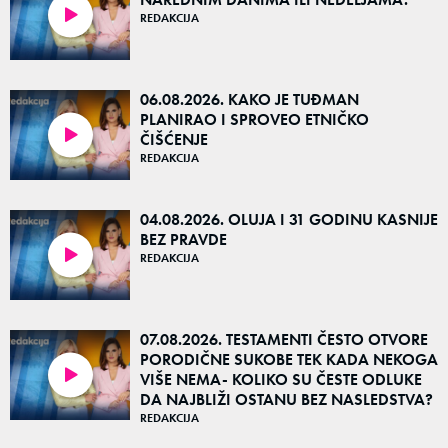
REDAKCIJA
53:05
06.08.2026. KAKO JE TUĐMAN
PLANIRAO I SPROVEO ETNIČKO
ČIŠĆENJE
48:57
REDAKCIJA
04.08.2026. OLUJA I 31 GODINU KASNIJE
BEZ PRAVDE
REDAKCIJA
52:51
07.08.2026. TESTAMENTI ČESTO OTVORE
PORODIČNE SUKOBE TEK KADA NEKOGA
VIŠE NEMA- KOLIKO SU ČESTE ODLUKE
48:50
DA NAJBLIŽI OSTANU BEZ NASLEDSTVA?
REDAKCIJA