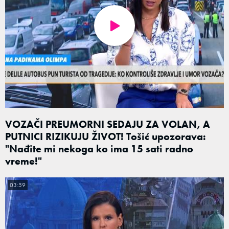
VOZAČI PREUMORNI SEDAJU ZA VOLAN, A
PUTNICI RIZIKUJU ŽIVOT! Tošić upozorava:
"Nađite mi nekoga ko ima 15 sati radno
vreme!"
03:59