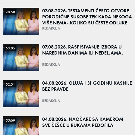
07.08.2026. TESTAMENTI ČESTO OTVORE
48:50
PORODIČNE SUKOBE TEK KADA NEKOGA
VIŠE NEMA- KOLIKO SU ČESTE ODLUKE
DA NAJBLIŽI OSTANU BEZ NASLEDSTVA?
REDAKCIJA
07.08.2026. RASPISIVANJE IZBORA U
53:05
NAREDNIM DANIMA ILI NEDELJAMA.
REDAKCIJA
04.08.2026. OLUJA I 31 GODINU KASNIJE
52:51
BEZ PRAVDE
REDAKCIJA
04.08.2026. NAOČARE SA KAMEROM
55:09
SVE ČEŠĆE U RUKAMA PEDOFILA