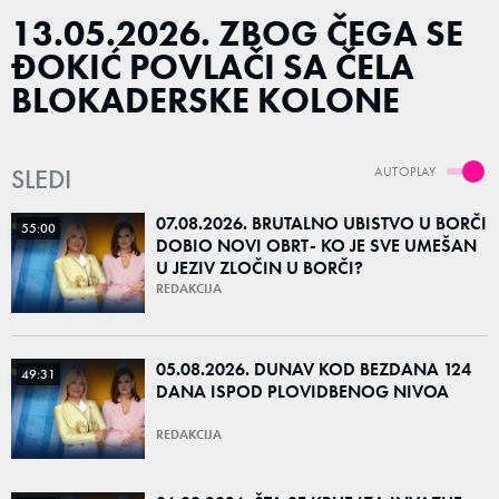
13.05.2026. ZBOG ČEGA SE
ĐOKIĆ POVLAČI SA ČELA
BLOKADERSKE KOLONE
SLEDI
AUTOPLAY
07.08.2026. BRUTALNO UBISTVO U BORČI
55:00
DOBIO NOVI OBRT- KO JE SVE UMEŠAN
U JEZIV ZLOČIN U BORČI?
REDAKCIJA
05.08.2026. DUNAV KOD BEZDANA 124
49:31
DANA ISPOD PLOVIDBENOG NIVOA
REDAKCIJA