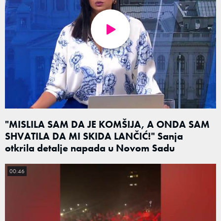
"MISLILA SAM DA JE KOMŠIJA, A ONDA SAM
SHVATILA DA MI SKIDA LANČIĆ!" Sanja
otkrila detalje napada u Novom Sadu
00:46