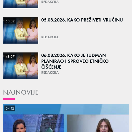
REDAKCIJA
05.08.2026. KAKO PREŽIVETI VRUĆINU
53:32
REDAKCIJA
06.08.2026. KAKO JE TUĐMAN
48:57
PLANIRAO I SPROVEO ETNIČKO
ČIŠĆENJE
REDAKCIJA
NAJNOVIJE
04:12