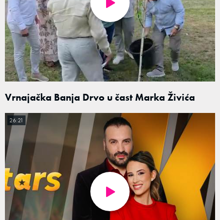
Vrnajačka Banja Drvo u čast Marka Živića
26:21