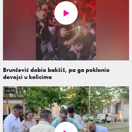
Brunčević dobio bakšiš, pa ga poklonio
devojci u kolicima
00:19