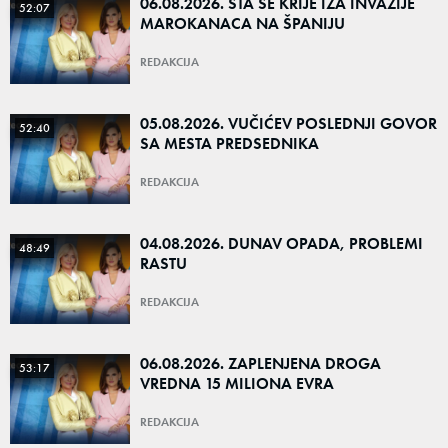
06.08.2026. ŠTA SE KRIJE IZA INVAZIJE
52:07
MAROKANACA NA ŠPANIJU
REDAKCIJA
05.08.2026. VUČIĆEV POSLEDNJI GOVOR
52:40
SA MESTA PREDSEDNIKA
REDAKCIJA
04.08.2026. DUNAV OPADA, PROBLEMI
48:49
RASTU
REDAKCIJA
06.08.2026. ZAPLENJENA DROGA
53:17
VREDNA 15 MILIONA EVRA
REDAKCIJA