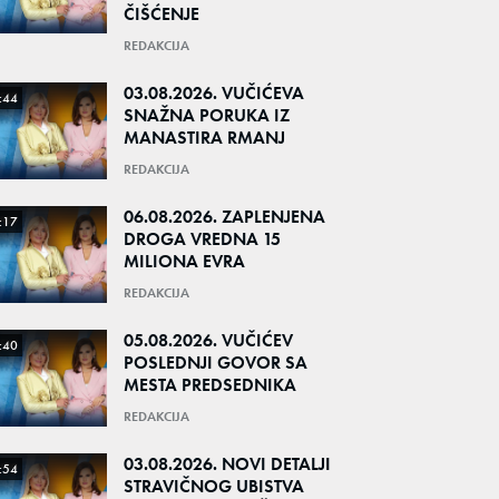
ČIŠĆENJE
REDAKCIJA
03.08.2026. VUČIĆEVA
:44
SNAŽNA PORUKA IZ
MANASTIRA RMANJ
REDAKCIJA
06.08.2026. ZAPLENJENA
:17
DROGA VREDNA 15
MILIONA EVRA
REDAKCIJA
05.08.2026. VUČIĆEV
:40
POSLEDNJI GOVOR SA
MESTA PREDSEDNIKA
REDAKCIJA
03.08.2026. NOVI DETALJI
:54
STRAVIČNOG UBISTVA