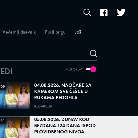
Večernji dnevnik
Pusti brigu
Još
LEDI
AUTOPLAY
04.08.2026. NAOČARE SA
:09
KAMEROM SVE ČEŠĆE U
RUKAMA PEDOFILA
REDAKCIJA
05.08.2026. DUNAV KOD
:31
BEZDANA 124 DANA ISPOD
PLOVIDBENOG NIVOA