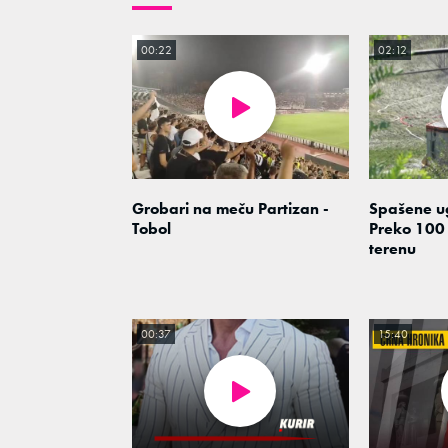
00:22
02:12
Grobari na meču Partizan -
Spašene u
Tobol
Preko 100
terenu
00:37
15:40