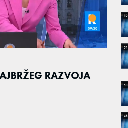
52
51
NAJBRŽEG RAZVOJA
53
48