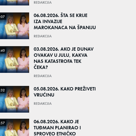
REDAKCIJA
06.08.2026. ŠTA SE KRIJE
:07
IZA INVAZIJE
MAROKANACA NA ŠPANIJU
REDAKCIJA
03.08.2026. AKO JE DUNAV
:40
OVAKAV U JULU, KAKVA
NAS KATASTROFA TEK
ČEKA?
REDAKCIJA
05.08.2026. KAKO PREŽIVETI
:32
VRUĆINU
REDAKCIJA
06.08.2026. KAKO JE
:57
TUĐMAN PLANIRAO I
SPROVEO ETNIČKO