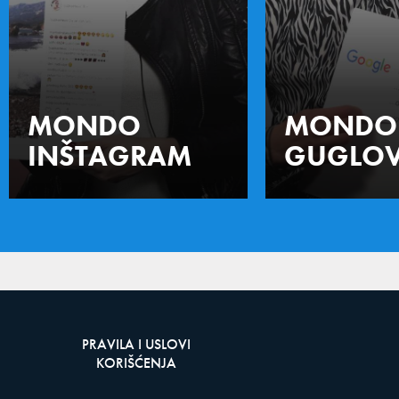
MONDO
MONDO
INŠTAGRAM
GUGLOV
PRAVILA I USLOVI
KORIŠĆENJA