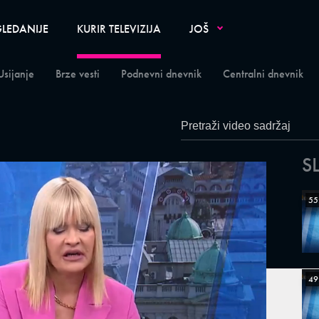
LEDANIJE
KURIR TELEVIZIJA
JOŠ
Usijanje
Brze vesti
Podnevni dnevnik
Centralni dnevnik
S
55
49