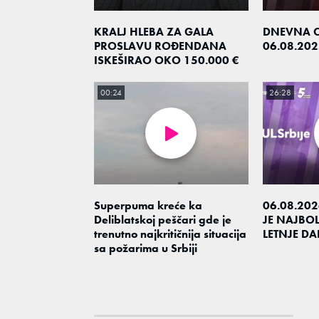
KRALJ HLEBA ZA GALA
DNEVNA 
PROSLAVU ROĐENDANA
06.08.202
ISKEŠIRAO OKO 150.000 €
00:24
26:28
Superpuma kreće ka
06.08.20
Deliblatskoj peščari gde je
JE NAJBOL
trenutno najkritičnija situacija
LETNJE DA
sa požarima u Srbiji