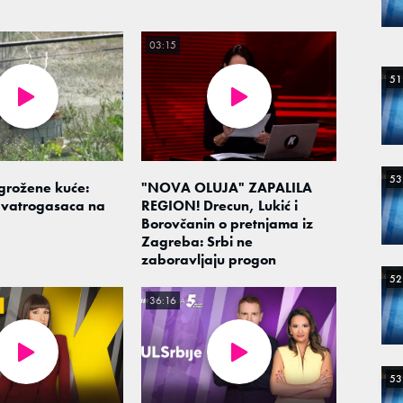
03:15
51
53
grožene kuće:
"NOVA OLUJA" ZAPALILA
 vatrogasaca na
REGION! Drecun, Lukić i
Borovčanin o pretnjama iz
Zagreba: Srbi ne
zaboravljaju progon
52
36:16
53