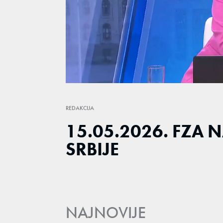
Loaded
:
2.49%
/
Unmute
REDAKCIJA
15.05.2026. FZA 
SRBIJE
NAJNOVIJE