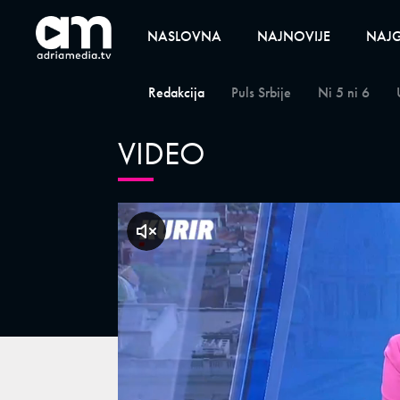
NASLOVNA
NAJNOVIJE
NAJG
Redakcija
Puls Srbije
Ni 5 ni 6
VIDEO
klikni za zvuk