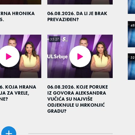
CRNA HRONIKA
06.08.2026. DA LI JE BRAK
5.
PREVAZIĐEN?
48
35:27
52
26. KOJA HRANA
06.08.2026. KOJE PORUKE
JA ZA VRELE,
IZ GOVORA ALEKSANDRA
NE?
VUČIĆA SU NAJVIŠE
ODJEKNULE U MRKONJIĆ
GRADU?