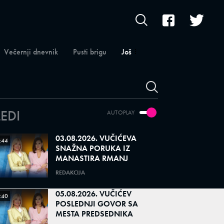
Večernji dnevnik
Pusti brigu
Još
LEDI
AUTOPLAY
03.08.2026. VUČIĆEVA
:44
SNAŽNA PORUKA IZ
MANASTIRA RMANJ
REDAKCIJA
05.08.2026. VUČIĆEV
:40
POSLEDNJI GOVOR SA
MESTA PREDSEDNIKA