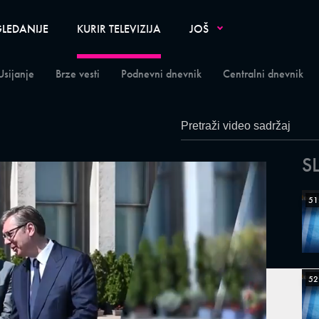
LEDANIJE
KURIR TELEVIZIJA
JOŠ
Usijanje
Brze vesti
Podnevni dnevnik
Centralni dnevnik
S
51
52