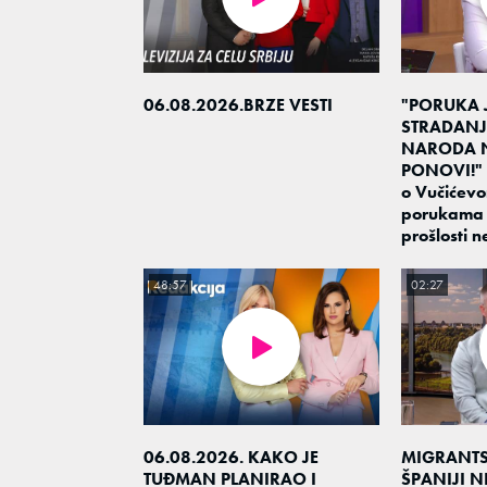
06.08.2026.BRZE VESTI
"PORUKA 
STRADANJ
NARODA N
PONOVI!" 
o Vučićevo
porukama 
prošlosti 
48:57
02:27
06.08.2026. KAKO JE
MIGRANTS
TUĐMAN PLANIRAO I
ŠPANIJI N