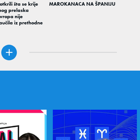
otkrili šta se krije
MAROKANACA NA ŠPANIJU
nog prelaska
Evropa nije
aučila iz prethodne