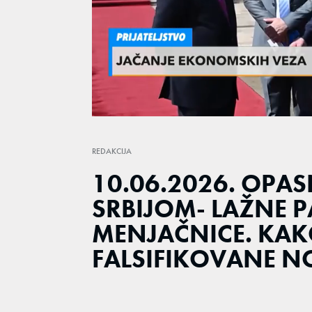
Loaded
:
1.29%
/
Unmute
REDAKCIJA
10.06.2026. OPAS
SRBIJOM- LAŽNE P
MENJAČNICE. KA
FALSIFIKOVANE N