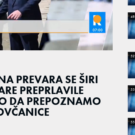
48
52
NA PREVARA SE ŠIRI
ARE PREPRLAVILE
53
KO DA PREPOZNAMO
OVČANICE
55