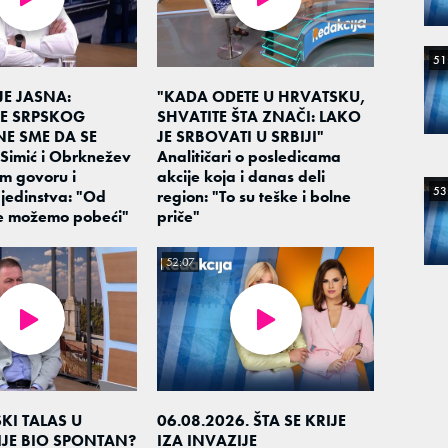
51
JE JASNA:
"KADA ODETE U HRVATSKU,
E SRPSKOG
SHVATITE ŠTA ZNAČI: LAKO
E SME DA SE
JE SRBOVATI U SRBIJI"
Simić i Obrknežev
Analitičari o posledicama
m govoru i
akcije koja i danas deli
53
jedinstva: "Od
region: "To su teške i bolne
ne možemo pobeći"
priče"
52:07
KI TALAS U
06.08.2026. ŠTA SE KRIJE
IJE BIO SPONTAN?
IZA INVAZIJE