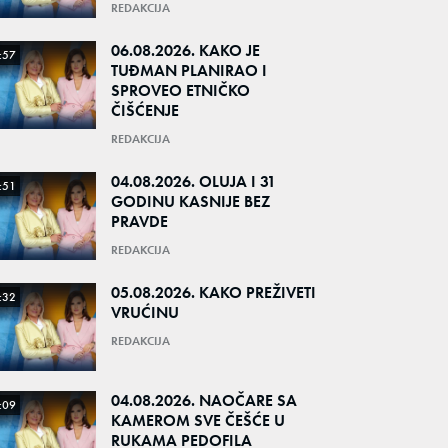
REDAKCIJA
06.08.2026. KAKO JE
:57
TUĐMAN PLANIRAO I
SPROVEO ETNIČKO
ČIŠĆENJE
REDAKCIJA
04.08.2026. OLUJA I 31
:51
GODINU KASNIJE BEZ
PRAVDE
REDAKCIJA
05.08.2026. KAKO PREŽIVETI
:32
VRUĆINU
REDAKCIJA
04.08.2026. NAOČARE SA
:09
KAMEROM SVE ČEŠĆE U
RUKAMA PEDOFILA