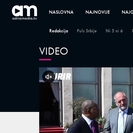
NASLOVNA
NAJNOVIJE
NAJG
Redakcija
Puls Srbije
Ni 5 ni 6
VIDEO
klikni za zvuk