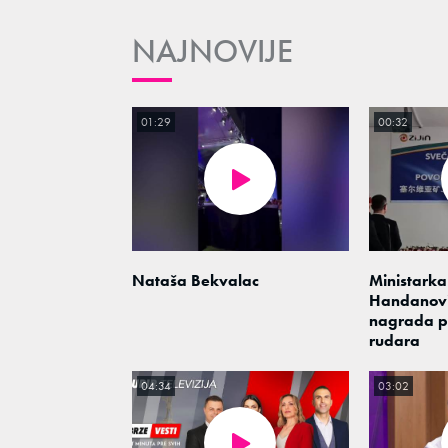
NAJNOVIJE
01:29
00:32
Nataša Bekvalac
Ministarka
Handanovi
nagrada 
rudara
04:34
03:02