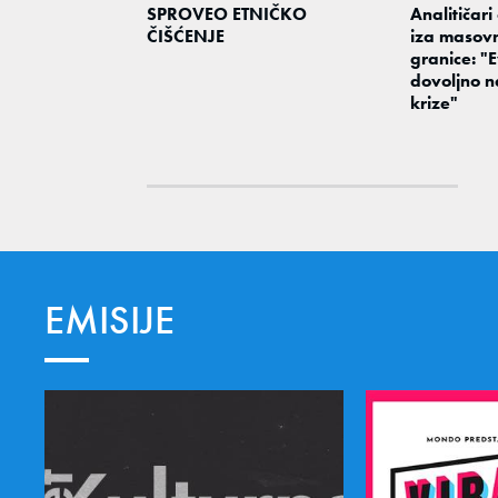
SPROVEO ETNIČKO
Analitičari 
ČIŠĆENJE
iza masov
granice: "
dovoljno n
krize"
EMISIJE