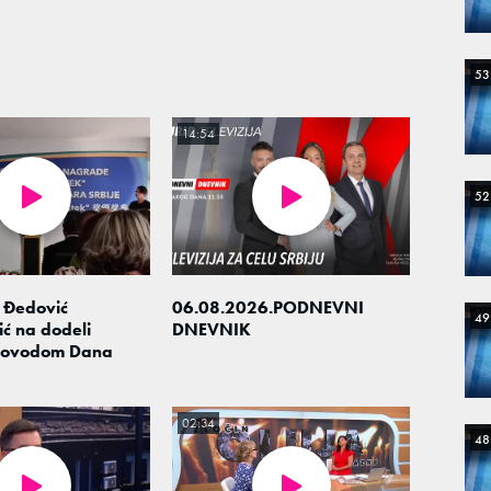
53
14:54
52
 Đedović
06.08.2026.PODNEVNI
49
ć na dodeli
DNEVNIK
povodom Dana
02:34
48