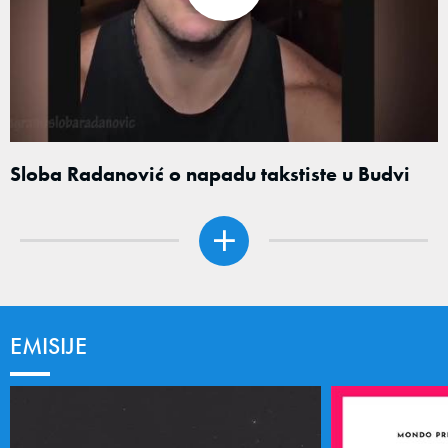
Sloba Radanović o napadu takstiste u Budvi
EMISIJE