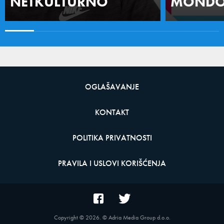
NETKULTURNO
MONDO 
OGLAŠAVANJE
KONTAKT
POLITIKA PRIVATNOSTI
PRAVILA I USLOVI KORIŠĆENJA
Copyright ©
2026
. © Adria Media Group d.o.o.