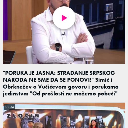
"PORUKA JE JASNA: STRADANJE SRPSKOG
NARODA NE SME DA SE PONOVI!" Simić i
Obrknežev o Vučićevom govoru i porukama
jedinstva: "Od prošlosti ne možemo pobeći"
02:34