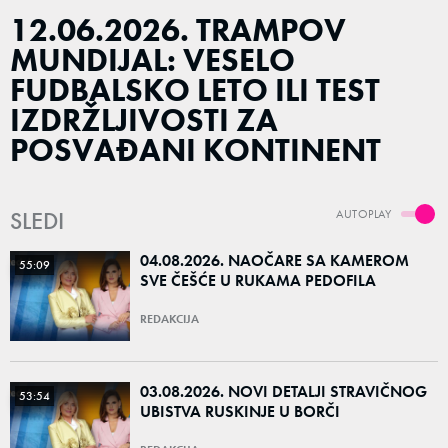
12.06.2026. TRAMPOV
MUNDIJAL: VESELO
FUDBALSKO LETO ILI TEST
IZDRŽLJIVOSTI ZA
POSVAĐANI KONTINENT
SLEDI
AUTOPLAY
04.08.2026. NAOČARE SA KAMEROM
55:09
SVE ČEŠĆE U RUKAMA PEDOFILA
REDAKCIJA
03.08.2026. NOVI DETALJI STRAVIČNOG
53:54
UBISTVA RUSKINJE U BORČI