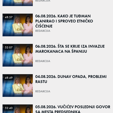
REDAKCIJA
06.08.2026. KAKO JE TUĐMAN
48:57
PLANIRAO I SPROVEO ETNIČKO
ČIŠĆENJE
REDAKCIJA
06.08.2026. ŠTA SE KRIJE IZA INVAZIJE
52:07
MAROKANACA NA ŠPANIJU
REDAKCIJA
04.08.2026. DUNAV OPADA, PROBLEMI
48:49
RASTU
REDAKCIJA
05.08.2026. VUČIĆEV POSLEDNJI GOVOR
52:40
SA MESTA PREDSEDNIKA