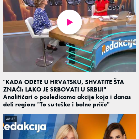
"KADA ODETE U HRVATSKU, SHVATITE ŠTA
ZNAČI: LAKO JE SRBOVATI U SRBIJI"
Analitičari o posledicama akcije koja i danas
deli region: "To su teške i bolne priče"
48:57