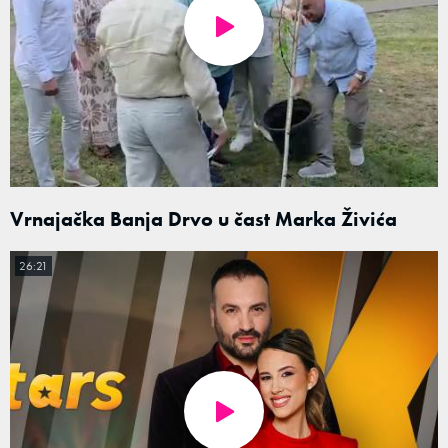
Vrnajačka Banja Drvo u čast Marka Živića
26:21