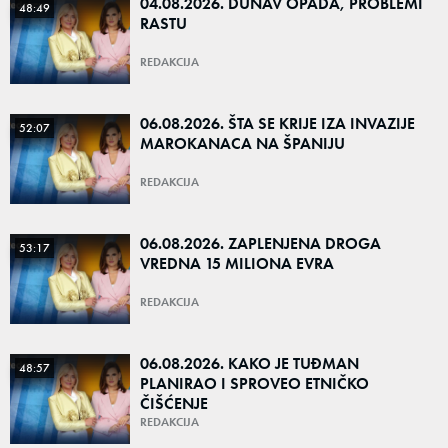
04.08.2026. DUNAV OPADA, PROBLEMI
48:49
RASTU
REDAKCIJA
06.08.2026. ŠTA SE KRIJE IZA INVAZIJE
52:07
MAROKANACA NA ŠPANIJU
REDAKCIJA
06.08.2026. ZAPLENJENA DROGA
53:17
VREDNA 15 MILIONA EVRA
REDAKCIJA
06.08.2026. KAKO JE TUĐMAN
48:57
PLANIRAO I SPROVEO ETNIČKO
ČIŠĆENJE
REDAKCIJA