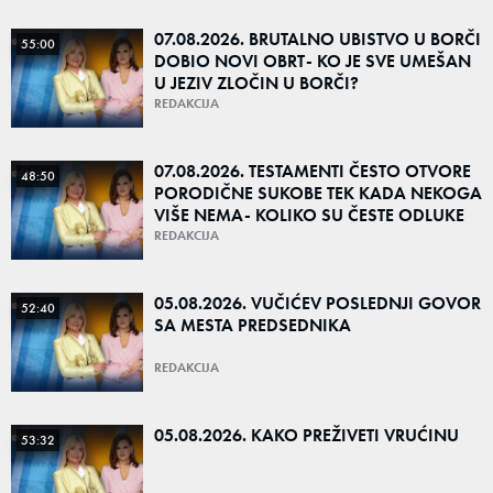
07.08.2026. BRUTALNO UBISTVO U BORČI
55:00
DOBIO NOVI OBRT- KO JE SVE UMEŠAN
U JEZIV ZLOČIN U BORČI?
REDAKCIJA
07.08.2026. TESTAMENTI ČESTO OTVORE
48:50
PORODIČNE SUKOBE TEK KADA NEKOGA
VIŠE NEMA- KOLIKO SU ČESTE ODLUKE
DA NAJBLIŽI OSTANU BEZ NASLEDSTVA?
REDAKCIJA
05.08.2026. VUČIĆEV POSLEDNJI GOVOR
52:40
SA MESTA PREDSEDNIKA
REDAKCIJA
05.08.2026. KAKO PREŽIVETI VRUĆINU
53:32