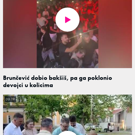
Brunčević dobio bakšiš, pa ga poklonio
devojci u kolicima
00:19