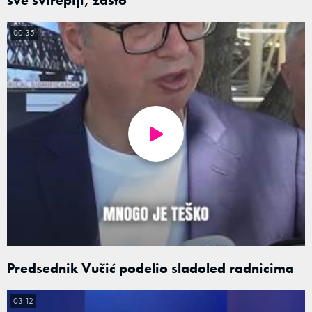
00:35
Predsednik Vučić podelio sladoled radnicima
03:12