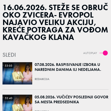
16.06.2026. STEŽE SE OBRUČ
OKO ZVICERA- EVROPOL
NAJAVIO VELIKU AKCIJU,
KREĆE POTRAGA ZA VOĐOM
KAVAČKOG KLANA
SLEDI
AUTOPLAY
07.08.2026. RASPISIVANJE IZBORA U
53:05
NAREDNIM DANIMA ILI NEDELJAMA.
REDAKCIJA
05.08.2026. VUČIĆEV POSLEDNJI GOVOR
52:40
SA MESTA PREDSEDNIKA