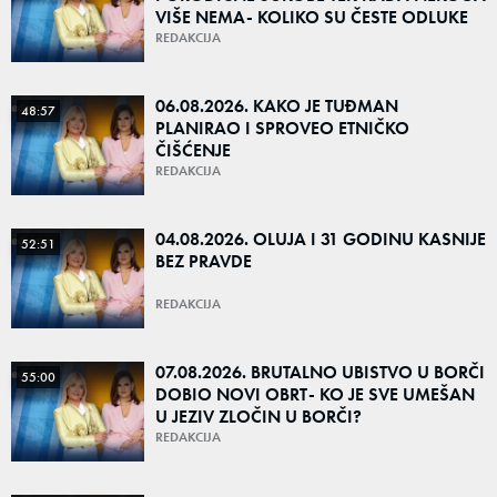
VIŠE NEMA- KOLIKO SU ČESTE ODLUKE
DA NAJBLIŽI OSTANU BEZ NASLEDSTVA?
REDAKCIJA
06.08.2026. KAKO JE TUĐMAN
48:57
PLANIRAO I SPROVEO ETNIČKO
ČIŠĆENJE
REDAKCIJA
04.08.2026. OLUJA I 31 GODINU KASNIJE
52:51
BEZ PRAVDE
REDAKCIJA
07.08.2026. BRUTALNO UBISTVO U BORČI
55:00
DOBIO NOVI OBRT- KO JE SVE UMEŠAN
U JEZIV ZLOČIN U BORČI?
REDAKCIJA