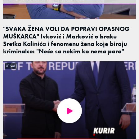
"SVAKA ŽENA VOLI DA POPRAVI OPASNOG
MUŠKARCA" Ivković i Marković o braku
Sretka Kalinića i fenomenu žena koje biraju
kriminalce: "Neće sa nekim ko nema para"
01:48