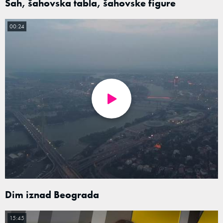
Šah, šahovska tabla, šahovske figure
00:24
Dim iznad Beograda
15:45