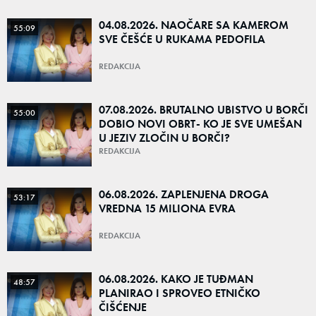
04.08.2026. NAOČARE SA KAMEROM
55:09
SVE ČEŠĆE U RUKAMA PEDOFILA
REDAKCIJA
07.08.2026. BRUTALNO UBISTVO U BORČI
55:00
DOBIO NOVI OBRT- KO JE SVE UMEŠAN
U JEZIV ZLOČIN U BORČI?
REDAKCIJA
06.08.2026. ZAPLENJENA DROGA
53:17
VREDNA 15 MILIONA EVRA
REDAKCIJA
06.08.2026. KAKO JE TUĐMAN
48:57
PLANIRAO I SPROVEO ETNIČKO
ČIŠĆENJE