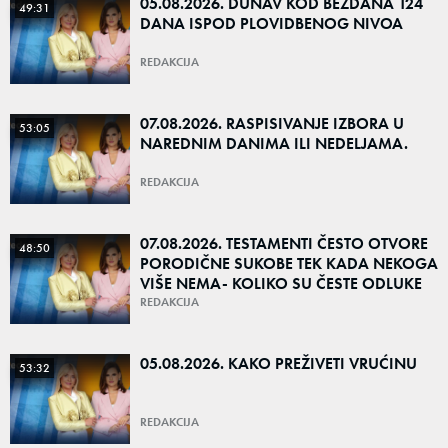
05.08.2026. DUNAV KOD BEZDANA 124
49:31
DANA ISPOD PLOVIDBENOG NIVOA
REDAKCIJA
07.08.2026. RASPISIVANJE IZBORA U
53:05
NAREDNIM DANIMA ILI NEDELJAMA.
REDAKCIJA
07.08.2026. TESTAMENTI ČESTO OTVORE
48:50
PORODIČNE SUKOBE TEK KADA NEKOGA
VIŠE NEMA- KOLIKO SU ČESTE ODLUKE
DA NAJBLIŽI OSTANU BEZ NASLEDSTVA?
REDAKCIJA
05.08.2026. KAKO PREŽIVETI VRUĆINU
53:32
REDAKCIJA