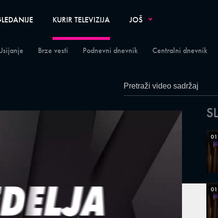
LEDANIJE
KURIR TELEVIZIJA
JOŠ
Usijanje
Brze vesti
Podnevni dnevnik
Centralni dnevnik
S
01
01