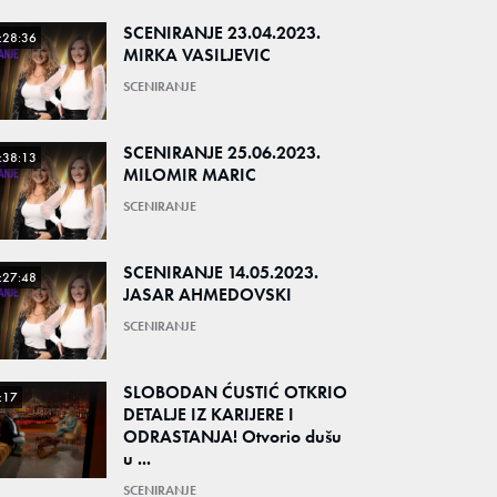
SCENIRANJE 23.04.2023.
:28:36
MIRKA VASILJEVIC
SCENIRANJE
SCENIRANJE 25.06.2023.
:38:13
MILOMIR MARIC
SCENIRANJE
SCENIRANJE 14.05.2023.
:27:48
JASAR AHMEDOVSKI
SCENIRANJE
SLOBODAN ĆUSTIĆ OTKRIO
:17
DETALJE IZ KARIJERE I
ODRASTANJA! Otvorio dušu
u ...
SCENIRANJE