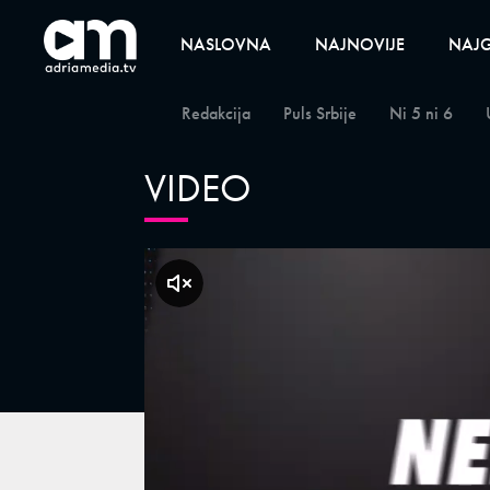
NASLOVNA
NAJNOVIJE
NAJG
Redakcija
Puls Srbije
Ni 5 ni 6
VIDEO
klikni za zvuk