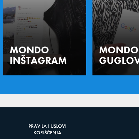
MONDO
MONDO
INŠTAGRAM
GUGLOV
PRAVILA I USLOVI
KORIŠĆENJA