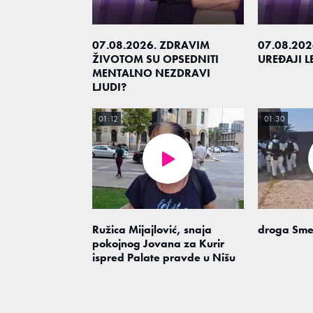
07.08.2026. ZDRAVIM
07.08.202
ŽIVOTOM SU OPSEDNITI
UREĐAJI 
MENTALNO NEZDRAVI
LJUDI?
01:12
01:30
Ružica Mijajlović, snaja
droga Sme
pokojnog Jovana za Kurir
ispred Palate pravde u Nišu