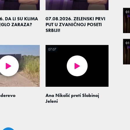
01
6. DA LI SU KLIMA
07.08.2026. ZELENSKI PRVI
LEGLO ZARAZA?
PUT U ZVANIČNOJ POSETI
SRBIJI!
01
07:07
derevo
Ana Nikolić preti Slobinoj
Jeleni