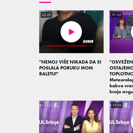
00:49
01:43
"NEMOJ VIŠE NIKADA DA SI
"OSVEŽEN
POSLALA PORUKU MOM
OSTAJEM
RALETU!"
TOPLOTNO
Meteorolo
kakvo vre
kraja avgu
29:06