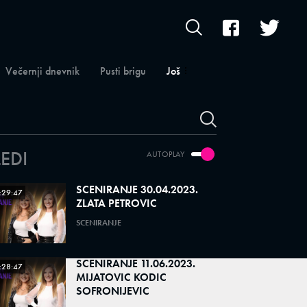
Večernji dnevnik
Pusti brigu
Još
LEDI
AUTOPLAY
SCENIRANJE 30.04.2023.
:29:47
ZLATA PETROVIC
SCENIRANJE
SCENIRANJE 11.06.2023.
:28:47
MIJATOVIC KODIC
SOFRONIJEVIC