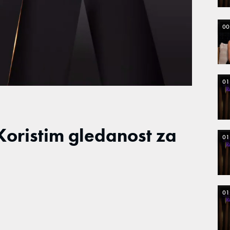
00
Loaded
:
100.00%
01
Koristim gledanost za
01
01