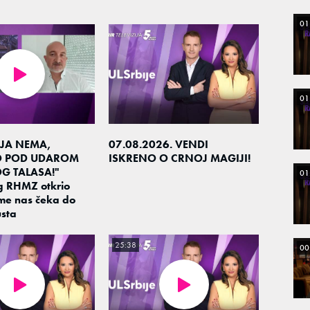
01
01
JA NEMA,
07.08.2026. VENDI
O POD UDAROM
ISKRENO O CRNOJ MAGIJI!
G TALASA!"
01
g RHMZ otkrio
me nas čeka do
sta
25:38
00