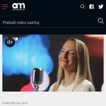
a zvuk
Loaded
:
0.65%
/
Unmute
STARS SPECIJAL EP53