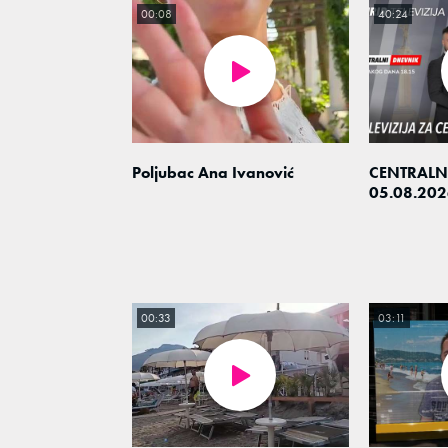
00:08
40:24
Poljubac Ana Ivanović
CENTRALN
05.08.202
00:33
03:11