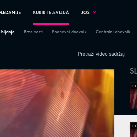
LEDANIJE
KURIR TELEVIZIJA
JOŠ
Usijanje
Brze vesti
Podnevni dnevnik
Centralni dnevnik
S
01
01