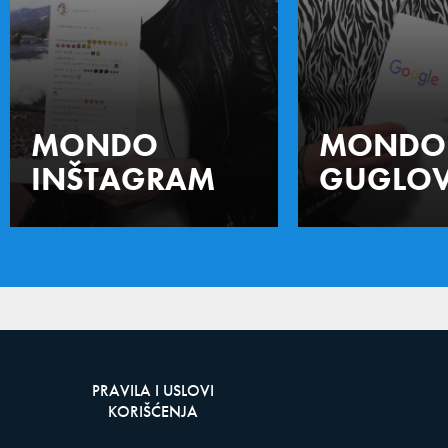
MONDO
MONDO
INŠTAGRAM
GUGLOV
PRAVILA I USLOVI
KORIŠĆENJA