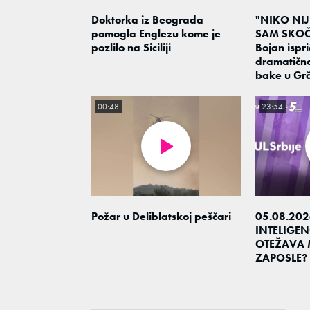
Doktorka iz Beograda
"NIKO NI
pomogla Englezu kome je
SAM SKOČ
pozlilo na Siciliji
Bojan ispri
dramatičn
bake u Grč
00:48
23:54
Požar u Deliblatskoj peščari
05.08.202
INTELIGEN
OTEŽAVA 
ZAPOSLE?