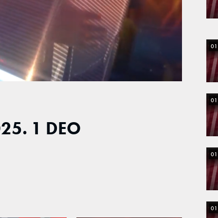
01
01
25. 1 DEO
01
01