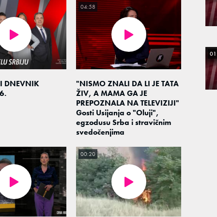
04:58
01
I DNEVNIK
"NISMO ZNALI DA LI JE TATA
6.
ŽIV, A MAMA GA JE
PREPOZNALA NA TELEVIZIJI"
Gosti Usijanja o "Oluji",
egzodusu Srba i stravičnim
svedočenjima
00:20