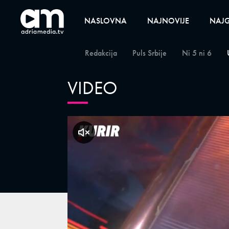
NASLOVNA
NAJNOVIJE
NAJG
Redakcija
Puls Srbije
Ni 5 ni 6
VIDEO
klikni za zvuk