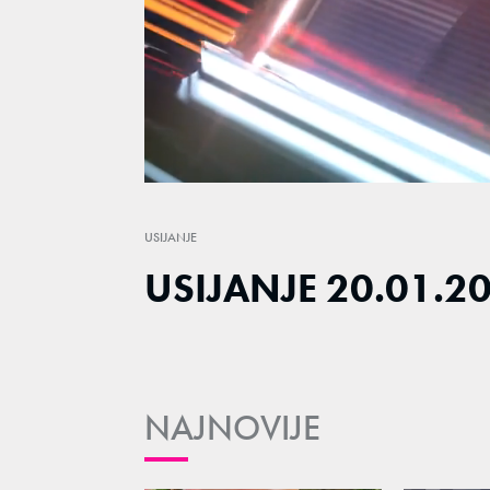
Loaded
:
1.12%
/
Unmute
USIJANJE
USIJANJE 20.01.20
NAJNOVIJE