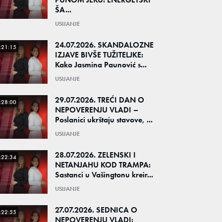
ŠA...
USIJANJE
24.07.2026. SKANDALOZNE
:21:15
IZJAVE BIVŠE TUŽITELJKE:
Kako Jasmina Paunović s...
USIJANJE
29.07.2026. TREĆI DAN O
:28:00
NEPOVERENJU VLADI –
Poslanici ukrštaju stavove, ...
USIJANJE
28.07.2026. ZELENSKI I
:22:34
NETANJAHU KOD TRAMPA:
Sastanci u Vašingtonu kreir...
USIJANJE
27.07.2026. SEDNICA O
:22:55
NEPOVERENJU VLADI: