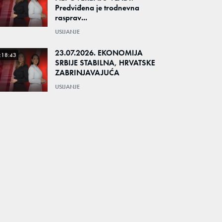
Predviđena je trodnevna
rasprav...
USIJANJE
23.07.2026. EKONOMIJA
:18:43
SRBIJE STABILNA, HRVATSKE
ZABRINJAVAJUĆA
USIJANJE