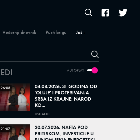
Večernji dnevnik
Pusti brigu
Još
LEDI
AUTOPLAY
04.08.2026. 31 GODINA OD
:26:08
'OLUJE' I PROTERIVANJA
SRBA IZ KRAJNE: NAROD
KO...
USIJANJE
20.07.2026. NAFTA POD
:21:07
PRITISKOM, INVESTICIJE U
PUNOM JEKU: ENERGETSKI