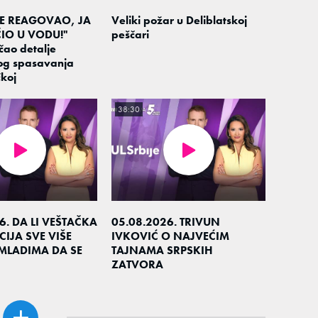
JE REAGOVAO, JA
Veliki požar u Deliblatskoj
IO U VODU!"
peščari
čao detalje
og spasavanja
koj
38:30
6. DA LI VEŠTAČKA
05.08.2026. TRIVUN
CIJA SVE VIŠE
IVKOVIĆ O NAJVEĆIM
MLADIMA DA SE
TAJNAMA SRPSKIH
ZATVORA