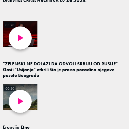
DNEVNA CRNA HRONIKA 07.08.2025.
03:20
"ZELENSKI NE DOLAZI DA ODVOJI SRBIJU OD RUSIJE"
Gosti "Usijanja" otkrili šta je prava pozadina njegove
posete Beogradu
00:20
Erupcija Etne