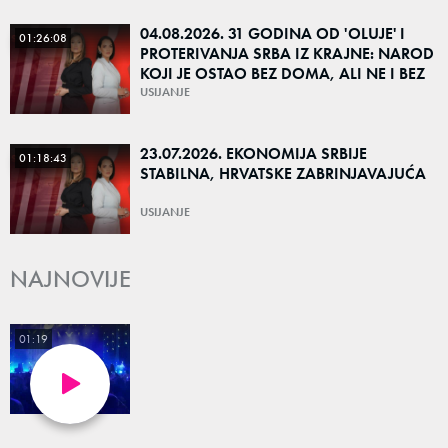
04.08.2026. 31 GODINA OD 'OLUJE' I
01:26:08
PROTERIVANJA SRBA IZ KRAJNE: NAROD
KOJI JE OSTAO BEZ DOMA, ALI NE I BEZ
KORENA
USIJANJE
23.07.2026. EKONOMIJA SRBIJE
01:18:43
STABILNA, HRVATSKE ZABRINJAVAJUĆA
USIJANJE
NAJNOVIJE
01:19