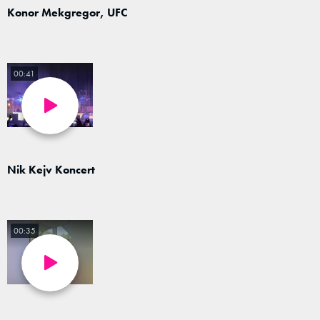
Konor Mekgregor, UFC
00:41
Nik Kejv Koncert
00:35