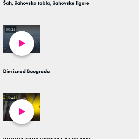
Šah, šahovska tabla, šahovske figure
00:24
Dim iznad Beograda
15:45