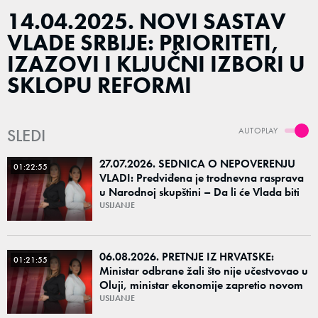
14.04.2025. NOVI SASTAV
VLADE SRBIJE: PRIORITETI,
IZAZOVI I KLJUČNI IZBORI U
SKLOPU REFORMI
SLEDI
AUTOPLAY
27.07.2026. SEDNICA O NEPOVERENJU
01:22:55
VLADI: Predviđena je trodnevna rasprava
u Narodnoj skupštini – Da li će Vlada biti
odbranjena ili izglasano nepoverenje?
USIJANJE
06.08.2026. PRETNJE IZ HRVATSKE:
01:21:55
Ministar odbrane žali što nije učestvovao u
Oluji, ministar ekonomije zapretio novom
Olujom – Da li su u Zagrebu i dalje ratni
USIJANJE