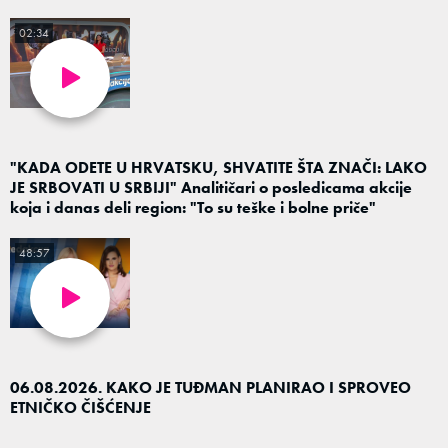
pobeći"
02:34
"KADA ODETE U HRVATSKU, SHVATITE ŠTA ZNAČI: LAKO
JE SRBOVATI U SRBIJI" Analitičari o posledicama akcije
koja i danas deli region: "To su teške i bolne priče"
48:57
06.08.2026. KAKO JE TUĐMAN PLANIRAO I SPROVEO
ETNIČKO ČIŠĆENJE