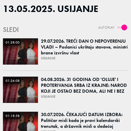
13.05.2025. USIJANJE
SLEDI
AUTOPLAY
29.07.2026. TREĆI DAN O NEPOVERENJU
01:28:00
VLADI – Poslanici ukrštaju stavove, ministri
brane izvršnu vlast
USIJANJE
04.08.2026. 31 GODINA OD 'OLUJE' I
01:26:08
PROTERIVANJA SRBA IZ KRAJNE: NAROD
KOJI JE OSTAO BEZ DOMA, ALI NE I BEZ
KORENA
USIJANJE
30.07.2026. ČEKAJUĆI DATUM IZBORA:
01:18:58
Političar misli kada je pravi kalendarski
trenutak, a državnik misli o sledećoj