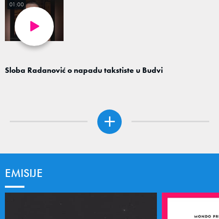
01:00
Sloba Radanović o napadu takstiste u Budvi
EMISIJE