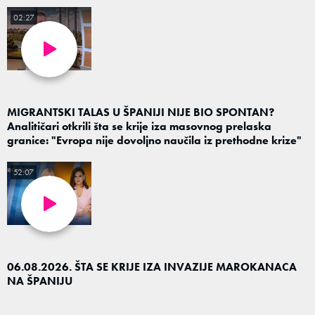
02:27
MIGRANTSKI TALAS U ŠPANIJI NIJE BIO SPONTAN?
Analitičari otkrili šta se krije iza masovnog prelaska
granice: "Evropa nije dovoljno naučila iz prethodne krize"
52:07
06.08.2026. ŠTA SE KRIJE IZA INVAZIJE MAROKANACA
NA ŠPANIJU