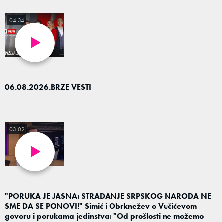
04:34
06.08.2026.BRZE VESTI
03:02
"PORUKA JE JASNA: STRADANJE SRPSKOG NARODA NE
SME DA SE PONOVI!" Simić i Obrknežev o Vučićevom
govoru i porukama jedinstva: "Od prošlosti ne možemo