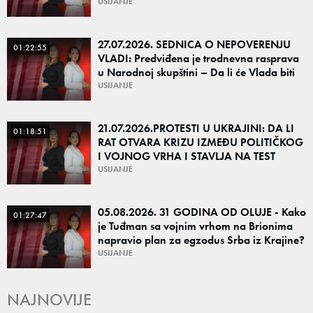
generaciji
USIJANJE
27.07.2026. SEDNICA O NEPOVERENJU
01:22:55
VLADI: Predviđena je trodnevna rasprava
u Narodnoj skupštini – Da li će Vlada biti
odbranjena ili izglasano nepoverenje?
USIJANJE
21.07.2026.PROTESTI U UKRAJINI: DA LI
01:18:51
RAT OTVARA KRIZU IZMEĐU POLITIČKOG
I VOJNOG VRHA I STAVLJA NA TEST
DEMOKRATSKE INSTITUCIJE?
USIJANJE
05.08.2026. 31 GODINA OD OLUJE - Kako
01:27:47
je Tuđman sa vojnim vrhom na Brionima
napravio plan za egzodus Srba iz Krajine?
USIJANJE
NAJNOVIJE