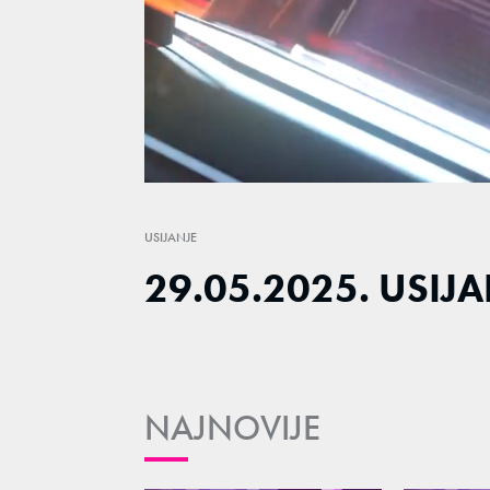
Loaded
:
0.80%
/
Unmute
USIJANJE
29.05.2025. USIJ
NAJNOVIJE