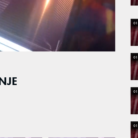
01
01
ANJE
01
01