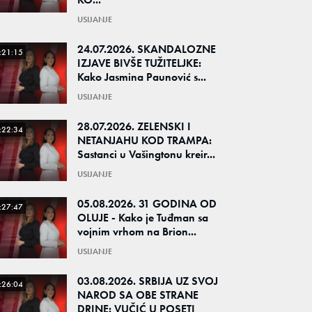
USIJANJE
24.07.2026. SKANDALOZNE
:21:15
IZJAVE BIVŠE TUŽITELJKE:
Kako Jasmina Paunović s...
USIJANJE
28.07.2026. ZELENSKI I
:22:34
NETANJAHU KOD TRAMPA:
Sastanci u Vašingtonu kreir...
USIJANJE
05.08.2026. 31 GODINA OD
:27:47
OLUJE - Kako je Tuđman sa
vojnim vrhom na Brion...
USIJANJE
03.08.2026. SRBIJA UZ SVOJ
:26:04
NAROD SA OBE STRANE
DRINE: VUČIĆ U POSETI