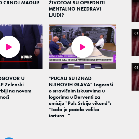
O CRNOJ MAGIJI!
ŽIVOTOM SU OPSEDNITI
MENTALNO NEZDRAVI
LJUDI?
02:16
01
01
OGOVOR U
"PUCALI SU IZNAD
 Zelenski
NJIHOVIH GLAVA" Logoraši
rbiji na novom
o stravičnim iskustvima u
moći
logorima u Derventi za
emisiju "Puls Srbije vikend":
"Tada je počela velika
tortura..."