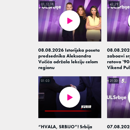
01:12:18
42:29
08.08.2026 Istorijska poseta
08.08.202
predsednika Aleksandra
zaboavi srp
Vučića održala lekciju celom
ratova '90-
regionu
Vikend Pul
01:03
21:33
“HVALA, SRBIJO”! Srbija
07.08.202