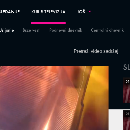
LEDANIJE
KURIR TELEVIZIJA
JOŠ
Usijanje
Brze vesti
Podnevni dnevnik
Centralni dnevnik
S
01
01