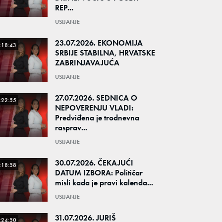
REP...
USIJANJE
23.07.2026. EKONOMIJA
:18:43
SRBIJE STABILNA, HRVATSKE
ZABRINJAVAJUĆA
USIJANJE
27.07.2026. SEDNICA O
:22:55
NEPOVERENJU VLADI:
Predviđena je trodnevna
rasprav...
USIJANJE
30.07.2026. ČEKAJUĆI
:18:58
DATUM IZBORA: Političar
misli kada je pravi kalenda...
USIJANJE
31.07.2026. JURIŠ
:24:50