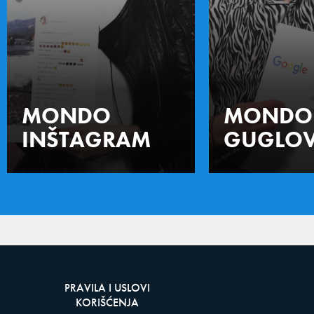
MONDO
MONDO
INŠTAGRAM
GUGLOV
PRAVILA I USLOVI
KORIŠĆENJA