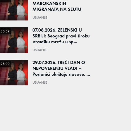
MAROKANSKIH
MIGRANATA NA SEUTU
USIJANJE
07.08.2026. ZELENSKI U
:30:59
SRBIJI: Beograd pravi široku
stratešku mrežu u sp...
USIJANJE
29.07.2026. TREĆI DAN O
:28:00
NEPOVERENJU VLADI –
Poslanici ukrštaju stavove, ...
USIJANJE