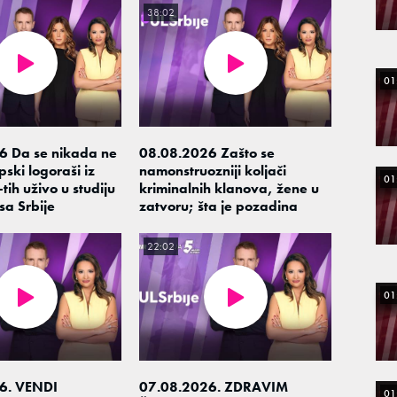
38:02
01
6 Da se nikada ne
08.08.2026 Zašto se
ski logoraši iz
namonstruozniji koljači
01
tih uživo u studiju
kriminalnih klanova, žene u
sa Srbije
zatvoru; šta je pozadina
22:02
01
6. VENDI
07.08.2026. ZDRAVIM
01