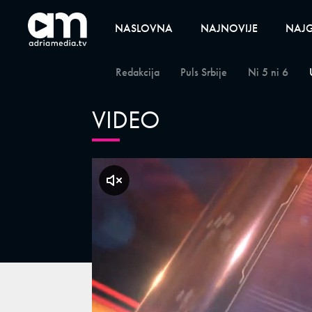
NASLOVNA
NAJNOVIJE
NAJG
Redakcija
Puls Srbije
Ni 5 ni 6
VIDEO
klikni za zvuk