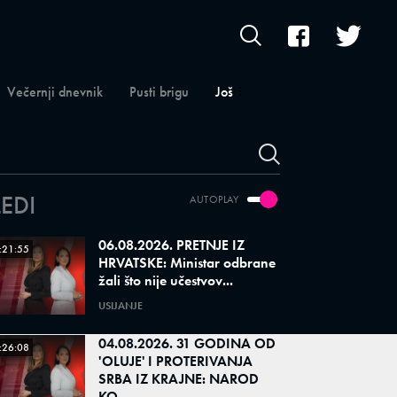
Večernji dnevnik
Pusti brigu
Još
LEDI
AUTOPLAY
06.08.2026. PRETNJE IZ
:21:55
HRVATSKE: Ministar odbrane
žali što nije učestvov...
USIJANJE
04.08.2026. 31 GODINA OD
:26:08
'OLUJE' I PROTERIVANJA
SRBA IZ KRAJNE: NAROD
KO...