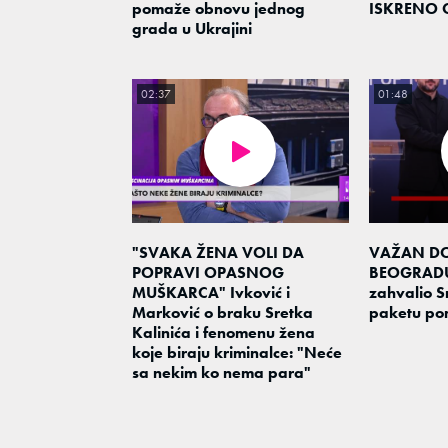
pomaže obnovu jednog
ISKRENO 
grada u Ukrajini
02:37
01:48
"SVAKA ŽENA VOLI DA
VAŽAN D
POPRAVI OPASNOG
BEOGRADU!
MUŠKARCA" Ivković i
zahvalio S
Marković o braku Sretka
paketu po
Kalinića i fenomenu žena
koje biraju kriminalce: "Neće
sa nekim ko nema para"