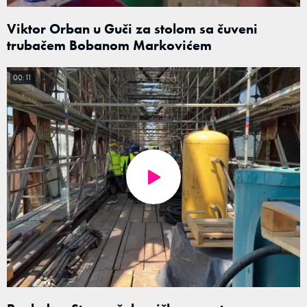
Viktor Orban u Guči za stolom sa čuveni
trubačem Bobanom Markovićem
00:11