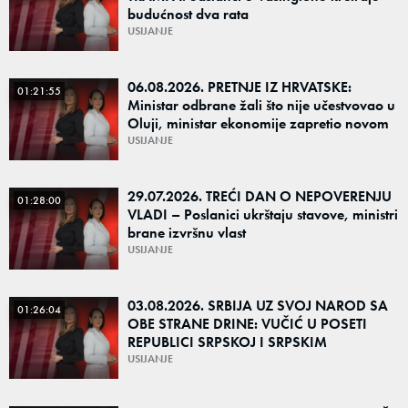
budućnost dva rata
USIJANJE
06.08.2026. PRETNJE IZ HRVATSKE:
01:21:55
Ministar odbrane žali što nije učestvovao u
Oluji, ministar ekonomije zapretio novom
Olujom – Da li su u Zagrebu i dalje ratni
USIJANJE
29.07.2026. TREĆI DAN O NEPOVERENJU
01:28:00
VLADI – Poslanici ukrštaju stavove, ministri
brane izvršnu vlast
USIJANJE
03.08.2026. SRBIJA UZ SVOJ NAROD SA
01:26:04
OBE STRANE DRINE: VUČIĆ U POSETI
REPUBLICI SRPSKOJ I SRPSKIM
POVRATNIČKIM SREDINAMA
USIJANJE