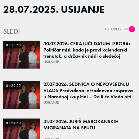
28.07.2025. USIJANJE
SLEDI
AUTOPLAY
30.07.2026. ČEKAJUĆI DATUM IZBORA:
01:18:58
Političar misli kada je pravi kalendarski
trenutak, a državnik misli o sledećoj
generaciji
USIJANJE
27.07.2026. SEDNICA O NEPOVERENJU
01:22:55
VLADI: Predviđena je trodnevna rasprava
u Narodnoj skupštini – Da li će Vlada biti
odbranjena ili izglasano nepoverenje?
USIJANJE
31.07.2026. JURIŠ MAROKANSKIH
01:24:50
MIGRANATA NA SEUTU