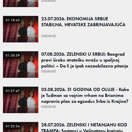
USIJANJE
23.07.2026. EKONOMIJA SRBIJE
01:18:43
STABILNA, HRVATSKE ZABRINJAVAJUĆA
USIJANJE
07.08.2026. ZELENSKI U SRBIJI: Beograd
01:30:59
pravi široku stratešku mrežu u spoljnoj
politici – Da li je ipak nezaobilazno pitanje
kako će reagovati Moskva?
USIJANJE
05.08.2026. 31 GODINA OD OLUJE - Kako
01:27:47
je Tuđman sa vojnim vrhom na Brionima
napravio plan za egzodus Srba iz Krajine?
USIJANJE
28.07.2026. ZELENSKI I NETANJAHU KOD
01:22:34
TRAMPA: Sastanci u Vašingtonu kreiraju