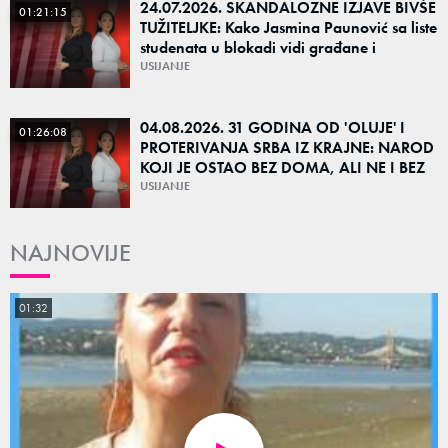
24.07.2026. SKANDALOZNE IZJAVE BIVŠE
01:21:15
TUŽITELJKE: Kako Jasmina Paunović sa liste
studenata u blokadi vidi građane i
budućnost Srbije ako pobede na izborima?
USIJANJE
04.08.2026. 31 GODINA OD 'OLUJE' I
01:26:08
PROTERIVANJA SRBA IZ KRAJNE: NAROD
KOJI JE OSTAO BEZ DOMA, ALI NE I BEZ
KORENA
USIJANJE
NAJNOVIJE
01:32