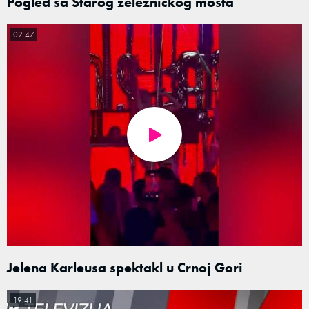
Pogled sa Starog železničkog mosta
02:47
Jelena Karleusa spektakl u Crnoj Gori
19:41