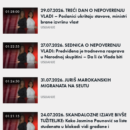
29.07.2026. TREĆI DAN O NEPOVERENJU
01:28:00
VLADI – Poslanici ukrštaju stavove, ministri
brane izvršnu vlast
USIJANJE
27.07.2026. SEDNICA O NEPOVERENJU
01:22:55
VLADI: Predviđena je trodnevna rasprava
u Narodnoj skupštini – Da li će Vlada biti
odbranjena ili izglasano nepoverenje?
USIJANJE
31.07.2026. JURIŠ MAROKANSKIH
01:24:50
MIGRANATA NA SEUTU
USIJANJE
24.07.2026. SKANDALOZNE IZJAVE BIVŠE
01:21:15
TUŽITELJKE: Kako Jasmina Paunović sa liste
studenata u blokadi vidi građane i