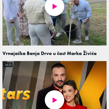
Vrnajačka Banja Drvo u čast Marka Živića
26:21