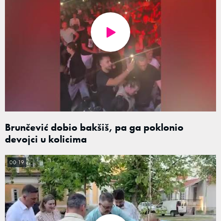
Brunčević dobio bakšiš, pa ga poklonio
devojci u kolicima
00:19