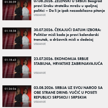
07.08.2026. ZELENSKI U SRBIJI: Beograd
01:30:59
pravi široku stratešku mrežu u spoljnoj
politici – Da li je ipak nezaobilazno pitanje
kako će reagovati Moskva?
USIJANJE
30.07.2026. ČEKAJUĆI DATUM IZBORA:
01:18:58
Političar misli kada je pravi kalendarski
trenutak, a državnik misli o sledećoj
generaciji
USIJANJE
23.07.2026. EKONOMIJA SRBIJE
01:18:43
STABILNA, HRVATSKE ZABRINJAVAJUĆA
USIJANJE
03.08.2026. SRBIJA UZ SVOJ NAROD SA
01:26:04
OBE STRANE DRINE: VUČIĆ U POSETI
REPUBLICI SRPSKOJ I SRPSKIM
POVRATNIČKIM SREDINAMA
USIJANJE