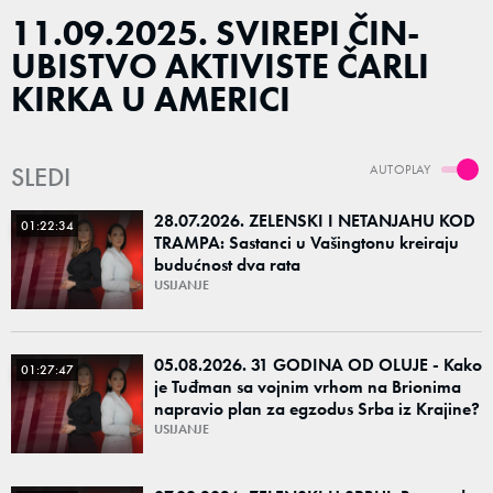
11.09.2025. SVIREPI ČIN-
UBISTVO AKTIVISTE ČARLI
KIRKA U AMERICI
SLEDI
AUTOPLAY
28.07.2026. ZELENSKI I NETANJAHU KOD
01:22:34
TRAMPA: Sastanci u Vašingtonu kreiraju
budućnost dva rata
USIJANJE
05.08.2026. 31 GODINA OD OLUJE - Kako
01:27:47
je Tuđman sa vojnim vrhom na Brionima
napravio plan za egzodus Srba iz Krajine?
USIJANJE