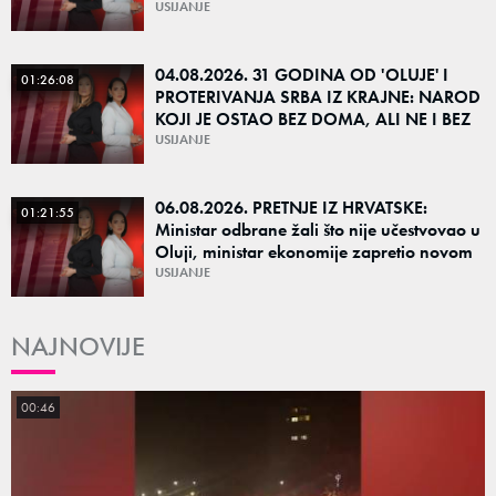
budućnost Srbije ako pobede na izborima?
USIJANJE
04.08.2026. 31 GODINA OD 'OLUJE' I
01:26:08
PROTERIVANJA SRBA IZ KRAJNE: NAROD
KOJI JE OSTAO BEZ DOMA, ALI NE I BEZ
KORENA
USIJANJE
06.08.2026. PRETNJE IZ HRVATSKE:
01:21:55
Ministar odbrane žali što nije učestvovao u
Oluji, ministar ekonomije zapretio novom
Olujom – Da li su u Zagrebu i dalje ratni
USIJANJE
NAJNOVIJE
00:46