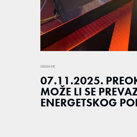
Loaded
:
1.03%
/
Unmute
USIJANJE
07.11.2025. PREO
MOŽE LI SE PREVAZ
ENERGETSKOG P