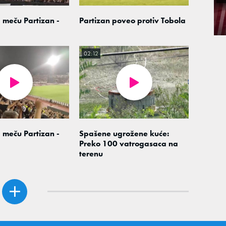
 meču Partizan -
Partizan poveo protiv Tobola
02:12
 meču Partizan -
Spašene ugrožene kuće:
Preko 100 vatrogasaca na
terenu