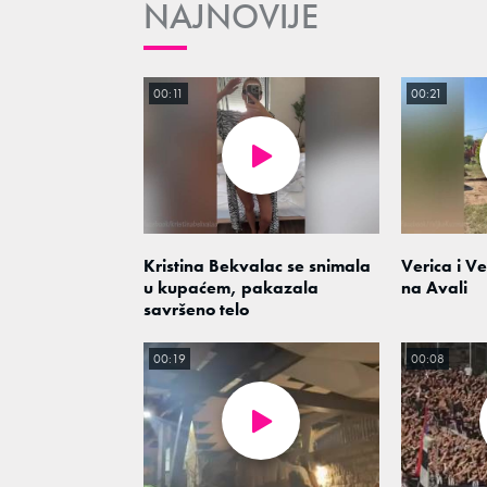
NAJNOVIJE
00:11
00:21
Kristina Bekvalac se snimala
Verica i V
u kupaćem, pakazala
na Avali
savršeno telo
00:19
00:08