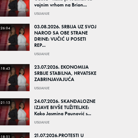
vojnim vrhom na Brion...
USIJANJE
03.08.2026. SRBIJA UZ SVOJ
:26:04
NAROD SA OBE STRANE
DRINE: VUČIĆ U POSETI
REP...
USIJANJE
23.07.2026. EKONOMIJA
:18:43
SRBIJE STABILNA, HRVATSKE
ZABRINJAVAJUĆA
USIJANJE
24.07.2026. SKANDALOZNE
:21:15
IZJAVE BIVŠE TUŽITELJKE:
Kako Jasmina Paunović s...
USIJANJE
21.07.2026.PROTESTI U
:18:51