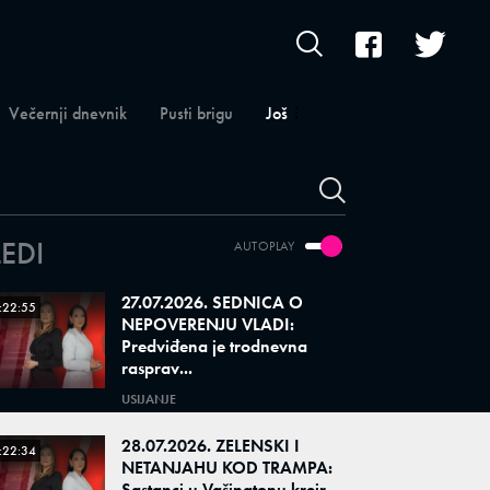
Večernji dnevnik
Pusti brigu
Još
LEDI
AUTOPLAY
27.07.2026. SEDNICA O
:22:55
NEPOVERENJU VLADI:
Predviđena je trodnevna
rasprav...
USIJANJE
28.07.2026. ZELENSKI I
:22:34
NETANJAHU KOD TRAMPA:
Sastanci u Vašingtonu kreir...