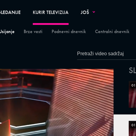
LEDANIJE
KURIR TELEVIZIJA
JOŠ
Usijanje
Brze vesti
Podnevni dnevnik
Centralni dnevnik
S
01
01