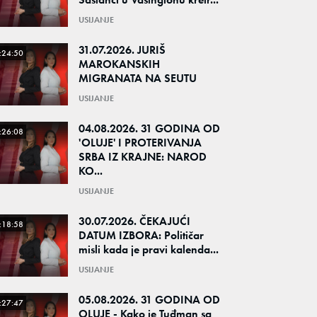
USIJANJE
31.07.2026. JURIŠ
:24:50
MAROKANSKIH
MIGRANATA NA SEUTU
USIJANJE
04.08.2026. 31 GODINA OD
:26:08
'OLUJE' I PROTERIVANJA
SRBA IZ KRAJNE: NAROD
KO...
USIJANJE
30.07.2026. ČEKAJUĆI
:18:58
DATUM IZBORA: Političar
misli kada je pravi kalenda...
USIJANJE
05.08.2026. 31 GODINA OD
:27:47
OLUJE - Kako je Tuđman sa