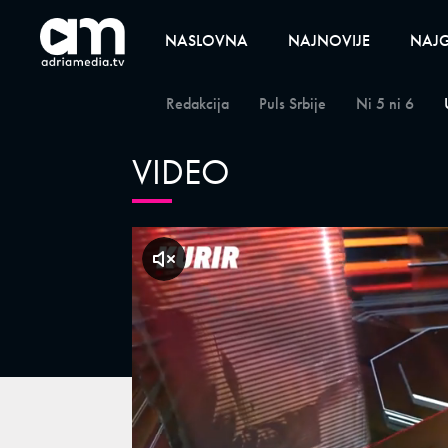
NASLOVNA
NAJNOVIJE
NAJG
Redakcija
Puls Srbije
Ni 5 ni 6
VIDEO
klikni za zvuk