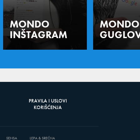
MONDO
MONDO
INŠTAGRAM
GUGLOV
PRAVILA I USLOVI
KORIŠĆENJA
SENSA
LEPA & SREĆNA