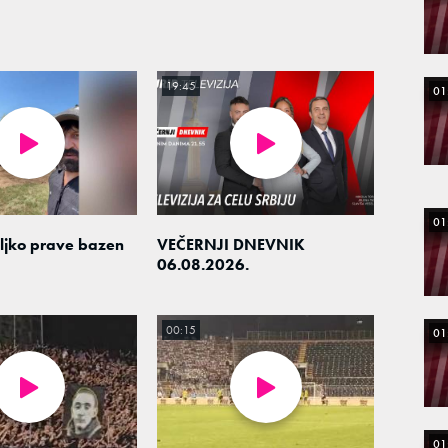
19:45
01
01
eljko prave bazen
VEČERNJI DNEVNIK
06.08.2026.
00:15
01
01