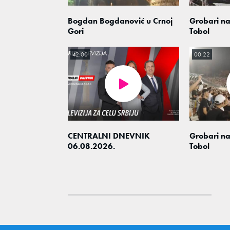
Bogdan Bogdanović u Crnoj
Grobari na
Gori
Tobol
42:00
00:22
CENTRALNI DNEVNIK
Grobari na
06.08.2026.
Tobol