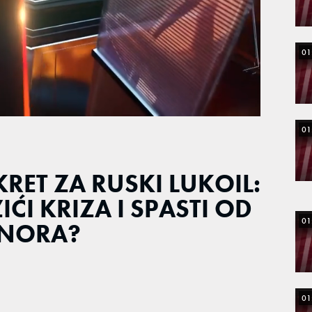
01
01
KRET ZA RUSKI LUKOIL:
IĆI KRIZA I SPASTI OD
01
ONORA?
01