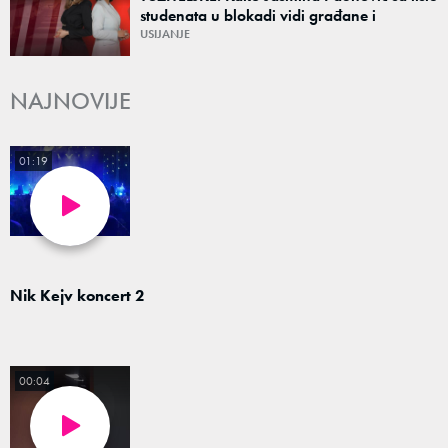
studenata u blokadi vidi građane i
budućnost Srbije ako pobede na izborima?
USIJANJE
NAJNOVIJE
01:19
Nik Kejv koncert 2
00:04