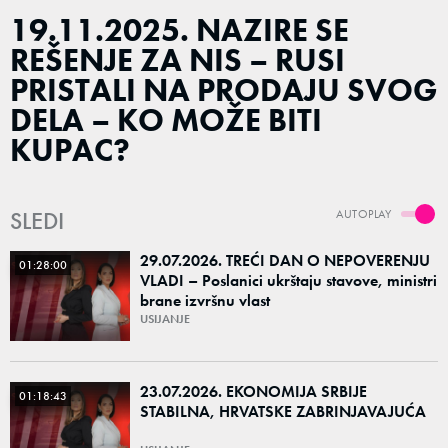
19.11.2025. NAZIRE SE
REŠENJE ZA NIS – RUSI
PRISTALI NA PRODAJU SVOG
DELA – KO MOŽE BITI
KUPAC?
SLEDI
AUTOPLAY
29.07.2026. TREĆI DAN O NEPOVERENJU
01:28:00
VLADI – Poslanici ukrštaju stavove, ministri
brane izvršnu vlast
USIJANJE
23.07.2026. EKONOMIJA SRBIJE
01:18:43
STABILNA, HRVATSKE ZABRINJAVAJUĆA