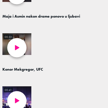
Maja i Asmin nakon drame ponovo u ljubavi
00:33
Konor Mekgregor, UFC
00:41