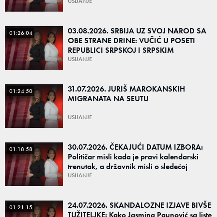
USIJANJE
03.08.2026. SRBIJA UZ SVOJ NAROD SA
01:26:04
OBE STRANE DRINE: VUČIĆ U POSETI
REPUBLICI SRPSKOJ I SRPSKIM
POVRATNIČKIM SREDINAMA
USIJANJE
31.07.2026. JURIŠ MAROKANSKIH
01:24:50
MIGRANATA NA SEUTU
USIJANJE
30.07.2026. ČEKAJUĆI DATUM IZBORA:
01:18:58
Političar misli kada je pravi kalendarski
trenutak, a državnik misli o sledećoj
generaciji
USIJANJE
24.07.2026. SKANDALOZNE IZJAVE BIVŠE
01:21:15
TUŽITELJKE: Kako Jasmina Paunović sa liste