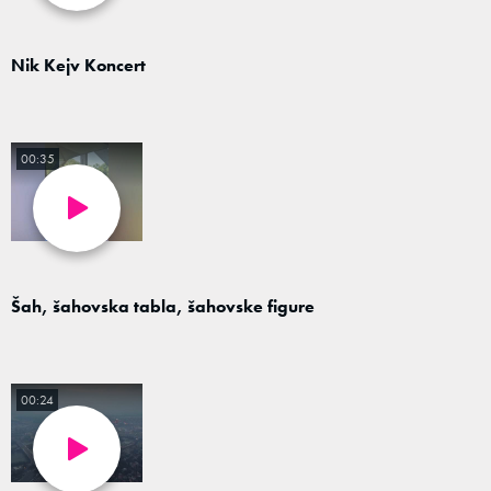
Nik Kejv Koncert
00:35
Šah, šahovska tabla, šahovske figure
00:24